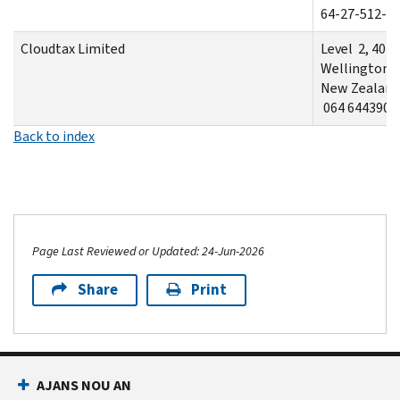
64-27-512-0
Cloudtax Limited
Level 2, 40 
Wellington 
New Zealand
064 6443901
Back to index
Page Last Reviewed or Updated: 24-Jun-2026
Share
Print
AJANS NOU AN