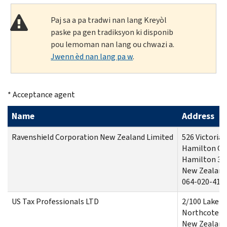
Paj sa a pa tradwi nan lang Kreyòl
paske pa gen tradiksyon ki disponib
pou lemoman nan lang ou chwazi a.
Jwenn èd nan lang pa w
.
* Acceptance agent
Name
Address
Ravenshield Corporation New Zealand Limited
526 Victoria 
Hamilton Ce
Hamilton 32
New Zealand
064-020-41-
US Tax Professionals LTD
2/100 Lake R
Northcote Au
New Zeala