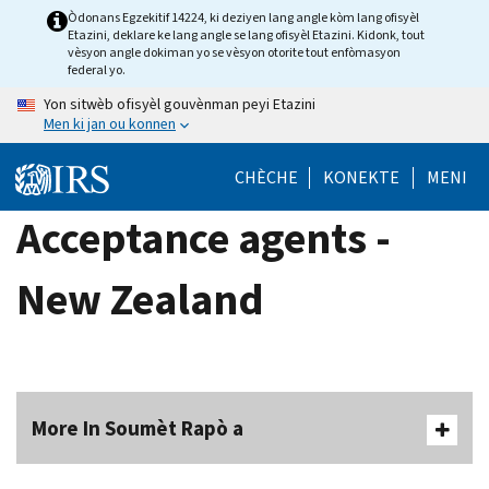
Skip
Òdonans Egzekitif 14224, ki deziyen lang angle kòm lang ofisyèl
Etazini, deklare ke lang angle se lang ofisyèl Etazini. Kidonk, tout
to
vèsyon angle dokiman yo se vèsyon otorite tout enfòmasyon
main
federal yo.
content
Yon sitwèb ofisyèl gouvènman peyi Etazini
Men ki jan ou konnen
CHÈCHE
KONEKTE
MENI
Acceptance agents -
New Zealand
More In Soumèt Rapò a