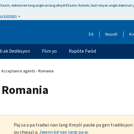
tazini, deklare ke lang angle se lang ofisyèl Etazini. Kidonk, tout vèsyon angle dokiman 
 ou konnen
Èd
Nouvèl
Kr
di ak Dediksyon
Fòm yo
Rapòte Fwòd
Acceptance agents - Romania
- Romania
Paj sa a pa tradwi nan lang Kreyòl paske pa gen tradiksyo
ou chwazi a.
Jwenn èd nan lang pa w
.