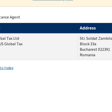
tance Agent
e
Address
bal Tax Ltd
Str.
Soldat Zambila
US Global Tax
Block 33a
Bucharest 022391
Romania
to Index