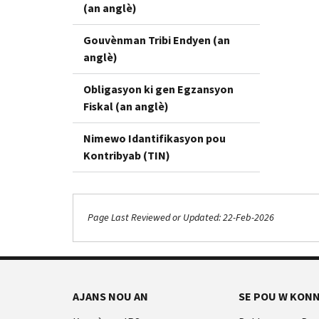
(an anglè)
Gouvènman Tribi Endyen (an
anglè)
Obligasyon ki gen Egzansyon
Fiskal (an anglè)
Nimewo Idantifikasyon pou
Kontribyab (TIN)
Page Last Reviewed or Updated: 22-Feb-2026
AJANS NOU AN
SE POU W KONN