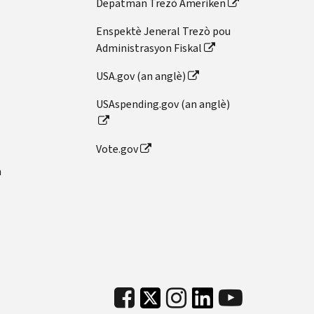
Depatman Trezò Ameriken
Enspektè Jeneral Trezò pou
Administrasyon Fiskal
USA.gov (an anglè)
USAspending.gov (an anglè)
Vote.gov
n