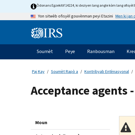
Skip
Òdonans Egzekitif 14224, ki deziyen lang angle kòm lang ofisyèl E
to
Men ki jan
Yon sitwèb ofisyèl gouvènman peyi Etazini
main
content
Information
Menu
Soumèt
Peye
Ranbousman
Kre
Navigasyon
prensipal
Paj Kay
Soumèt Rapò a
Kontribyab Entènasyonal
Acceptance agents 
Moun