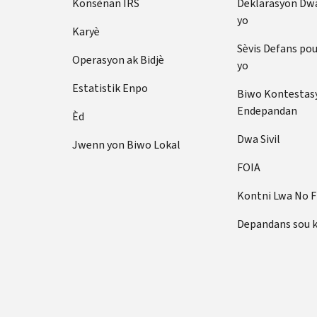
Konsènan IRS
Deklarasyon Dw
yo
Karyè
Sèvis Defans po
Operasyon ak Bidjè
yo
Estatistik Enpo
Biwo Kontestas
Endepandan
Èd
Dwa Sivil
Jwenn yon Biwo Lokal
FOIA
Kontni Lwa No 
Depandans sou 