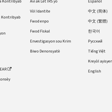
a Kontribyab
Avi ak Lèt IRS yo
Español
Vòl Idantite
中文 (简体)
u Kontribyab
Fwod enpo
中文 (繁體)
Fwod Fiskal
한국어
yon
Envestigasyon sou Krim
Pусский
Biwo Denonsyatè
Tiếng Việt
Kreyòl ayisye
FEAR
English
konsèy