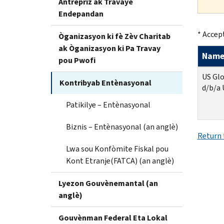
Antrepriz ak Travayè
Endepandan
* Accep
Òganizasyon ki fè Zèv Charitab
ak Òganizasyon ki Pa Travay
Nam
pou Pwofi
US Glo
Kontribyab Entènasyonal
d/b/a 
Patikilye – Entènasyonal
Biznis – Entènasyonal (an anglè)
Return 
Lwa sou Konfòmite Fiskal pou
Kont Etranje(FATCA) (an anglè)
Lyezon Gouvènemantal (an
anglè)
Gouvènman Federal Eta Lokal