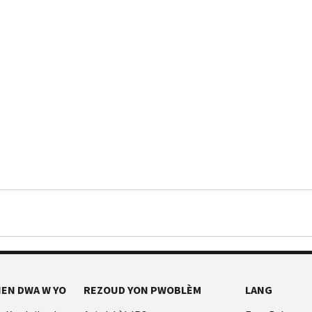
EN DWA W YO
REZOUD YON PWOBLÈM
LANG