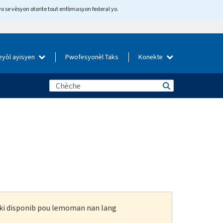
yo se vèsyon otorite tout enfòmasyon federal yo.
eyòl ayisyen
Pwofesyonèl Taks
Konekte
n ki disponib pou lemoman nan lang