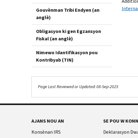
Additio
Interna
Gouvènman Tribi Endyen (an
anglè)
Obligasyon ki gen Egzansyon
Fiskal (an anglè)
Nimewo Idantifikasyon pou
Kontribyab (TIN)
Page Last Reviewed or Updated: 08-Sep-2025
AJANS NOU AN
SE POU W KONN
Konsènan IRS
Deklarasyon Dw