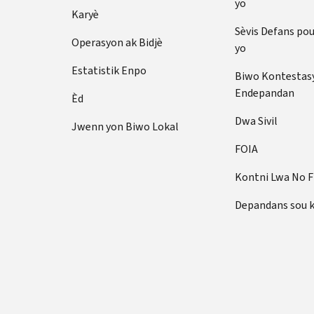
yo
Karyè
Sèvis Defans po
Operasyon ak Bidjè
yo
Estatistik Enpo
Biwo Kontestas
Endepandan
Èd
Dwa Sivil
Jwenn yon Biwo Lokal
FOIA
Kontni Lwa No 
Depandans sou 