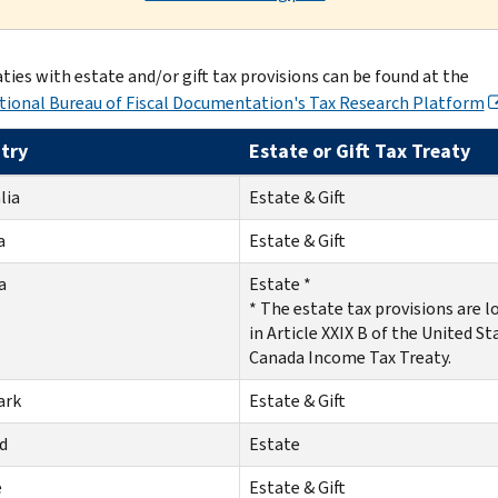
aties with estate and/or gift tax provisions can be found at the
tional Bureau of Fiscal Documentation's Tax Research Platform
try
Estate or Gift Tax Treaty
lia
Estate & Gift
ia
Estate & Gift
a
Estate *
* The estate tax provisions are l
in Article XXIX B of the United St
Canada Income Tax Treaty.
ark
Estate & Gift
nd
Estate
e
Estate & Gift