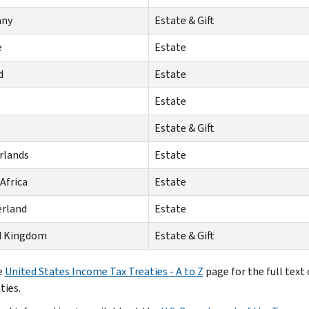
any
Estate & Gift
e
Estate
d
Estate
Estate
Estate & Gift
rlands
Estate
Africa
Estate
erland
Estate
d Kingdom
Estate & Gift
e
United States Income Tax Treaties - A to Z
page for the full text 
ties.