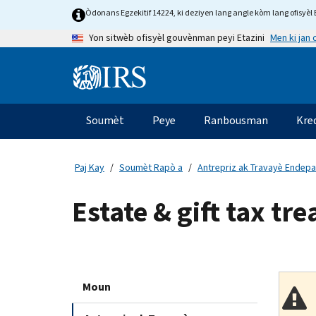
Skip
Òdonans Egzekitif 14224, ki deziyen lang angle kòm lang ofisyèl E
to
Men ki jan
Yon sitwèb ofisyèl gouvènman peyi Etazini
main
content
Information
Menu
Soumèt
Peye
Ranbousman
Kre
Navigasyon
prensipal
Paj Kay
Soumèt Rapò a
Antrepriz ak Travayè Endep
Estate & gift tax tre
Moun