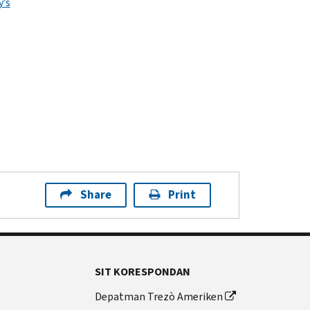
y’s
Share
Print
SIT KORESPONDAN
Depatman Trezò Ameriken