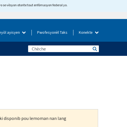
yo se vèsyon otorite tout enfòmasyon federal yo.
eyòl ayisyen
Pwofesyonèl Taks
Konekte
n ki disponib pou lemoman nan lang