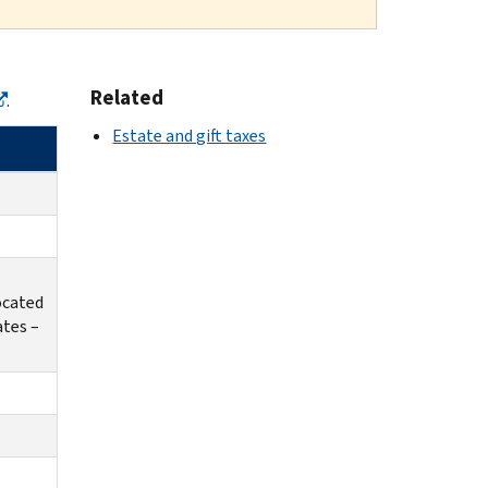
Related
.
Estate and gift taxes
ocated
ates –