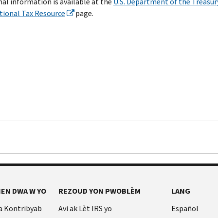
nal information is available at the
U.S. Department of the Treasur
tional Tax Resource
page.
EN DWA W YO
REZOUD YON PWOBLÈM
LANG
a Kontribyab
Avi ak Lèt IRS yo
Español