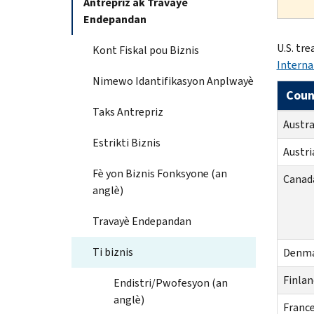
Antrepriz ak Travayè
Endepandan
U.S. tre
Kont Fiskal pou Biznis
Interna
Nimewo Idantifikasyon Anplwayè
Coun
Taks Antrepriz
Austra
Estrikti Biznis
Austr
Fè yon Biznis Fonksyone (an
Canad
anglè)
Travayè Endepandan
Ti biznis
Denm
Finla
Endistri/Pwofesyon (an
anglè)
Franc