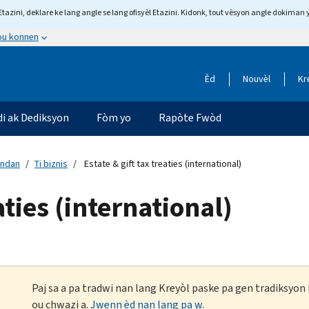
tazini, deklare ke lang angle se lang ofisyèl Etazini. Kidonk, tout vèsyon angle dokiman 
 ou konnen
Èd
Nouvèl
Kr
di ak Dediksyon
Fòm yo
Rapòte Fwòd
andan
Ti biznis
Estate & gift tax treaties (international)
aties (international)
Paj sa a pa tradwi nan lang Kreyòl paske pa gen tradiksyo
ou chwazi a.
Jwenn èd nan lang pa w
.