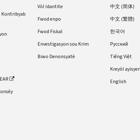
Vòl Idantite
中文 (简体)
u Kontribyab
Fwod enpo
中文 (繁體)
Fwod Fiskal
한국어
yon
Envestigasyon sou Krim
Pусский
Biwo Denonsyatè
Tiếng Việt
Kreyòl ayisye
FEAR
English
konsèy