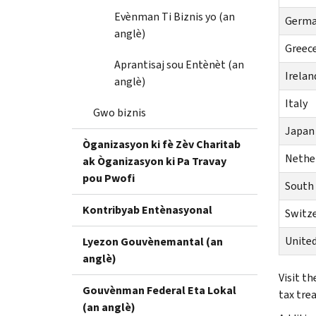
Evènman Ti Biznis yo (an
Germ
anglè)
Greec
Aprantisaj sou Entènèt (an
Irelan
anglè)
Italy
Gwo biznis
Japan
Òganizasyon ki fè Zèv Charitab
Nethe
ak Òganizasyon ki Pa Travay
pou Pwofi
South 
Kontribyab Entènasyonal
Switz
Unite
Lyezon Gouvènemantal (an
anglè)
Visit th
Gouvènman Federal Eta Lokal
tax trea
(an anglè)