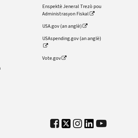
Enspektè Jeneral Trezò pou
Administrasyon Fiskal
USA.gov (an anglè)
USAspending.gov (an anglè)
Vote.gov
n