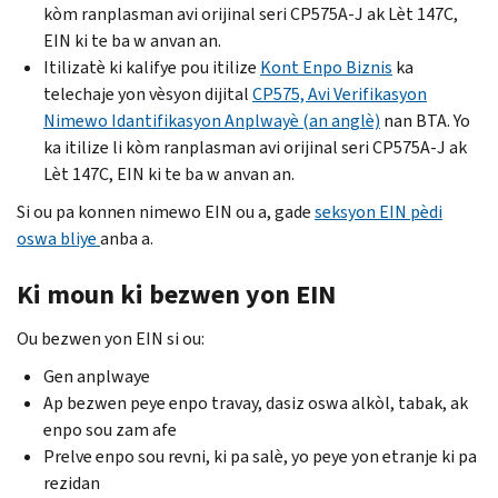
kòm ranplasman avi orijinal seri
CP575A
-
J
ak Lèt
147C
,
EIN
ki te ba w anvan an.
Itilizatè ki kalifye pou itilize
Kont Enpo Biznis
ka
telechaje yon vèsyon dijital
CP575, Avi Verifikasyon
Nimewo Idantifikasyon Anplwayè (an anglè)
nan BTA. Yo
ka itilize li kòm ranplasman avi orijinal seri CP575A-J ak
Lèt 147C, EIN ki te ba w anvan an.
Si ou pa konnen nimewo
EIN
ou a, gade
seksyon
EIN
pèdi
oswa bliye
anba a.
Ki moun ki bezwen yon
EIN
Ou bezwen yon
EIN
si ou:
Gen anplwaye
Ap bezwen peye enpo travay, dasiz oswa alkòl, tabak, ak
enpo sou zam afe
Prelve enpo sou revni, ki pa salè, yo peye yon etranje ki pa
rezidan