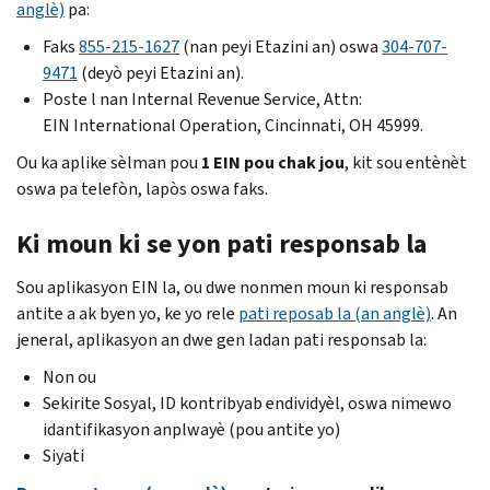
anglè)
pa:
Faks
855-215-1627
(nan peyi Etazini an) oswa
304-707-
9471
(deyò peyi Etazini an).
Poste l nan
Internal Revenue Service, Attn:
EIN International Operation, Cincinnati, OH 45999
.
Ou ka aplike sèlman pou
1
EIN
pou chak jou
, kit sou entènèt
oswa pa telefòn, lapòs oswa faks.
Ki moun ki se yon pati responsab la
Sou aplikasyon
EIN
la, ou dwe nonmen moun ki responsab
antite a ak byen yo, ke yo rele
pati reposab la (an anglè)
. An
jeneral, aplikasyon an dwe gen ladan pati responsab la:
Non ou
Sekirite Sosyal, ID kontribyab endividyèl, oswa nimewo
idantifikasyon anplwayè (pou antite yo)
Siyati