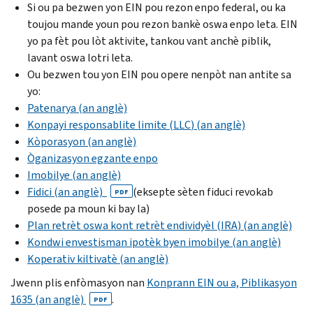
Si ou pa bezwen yon
EIN
pou rezon enpo federal, ou ka
toujou mande youn pou rezon bankè oswa enpo leta.
EIN
yo pa fèt pou lòt aktivite, tankou vant anchè piblik,
lavant oswa lotri leta.
Ou bezwen tou yon
EIN
pou opere nenpòt nan antite sa
yo:
Patenarya (an anglè)
Konpayi responsablite limite (
LLC
) (an anglè)
Kòporasyon (an anglè)
Òganizasyon egzante enpo
Imobilye (an anglè)
Fidici (an anglè)
(eksepte sèten fiduci revokab
PDF
posede pa moun ki bay la)
Plan retrèt oswa kont retrèt endividyèl (
IRA
) (an anglè)
Kondwi envestisman ipotèk byen imobilye (an anglè)
Koperativ kiltivatè (an anglè)
Jwenn plis enfòmasyon nan
Konprann
EIN
ou a, Piblikasyon
1635 (an anglè)
.
PDF