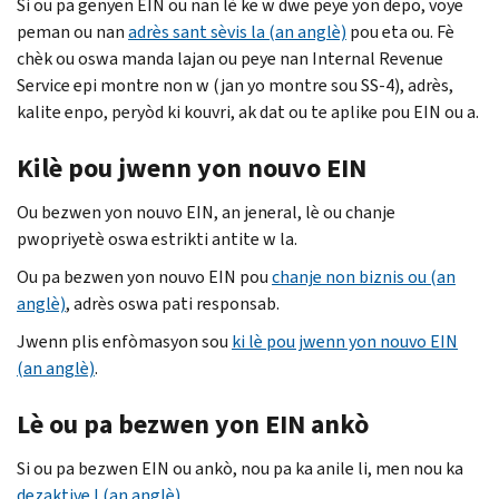
Si ou pa genyen
EIN
ou nan lè ke w dwe peye yon depo, voye
peman ou nan
adrès sant sèvis la (an anglè)
pou eta ou. Fè
chèk ou oswa manda lajan ou peye nan
Internal Revenue
Service
epi montre non w (jan yo montre sou
SS-4
), adrès,
kalite enpo, peryòd ki kouvri, ak dat ou te aplike pou
EIN
ou a.
Kilè pou jwenn yon nouvo
EIN
Ou bezwen yon nouvo
EIN
, an jeneral, lè ou chanje
pwopriyetè oswa estrikti antite w la.
Ou pa bezwen yon nouvo
EIN
pou
chanje non biznis ou (an
anglè)
, adrès oswa pati responsab.
Jwenn plis enfòmasyon sou
ki lè pou jwenn yon nouvo
EIN
(an anglè)
.
Lè ou pa bezwen yon
EIN
ankò
Si ou pa bezwen
EIN
ou ankò, nou pa ka anile li, men nou ka
dezaktive l (an anglè)
.