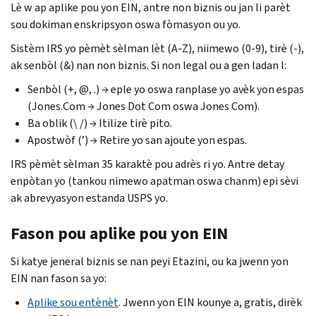
Lè w ap aplike pou yon
EIN
, antre non biznis ou jan li parèt
sou dokiman enskripsyon oswa fòmasyon ou yo.
Sistèm
IRS
yo pèmèt sèlman lèt (A-Z), niimewo (0-9), tirè (-),
ak senbòl (&) nan non biznis. Si non legal ou a gen ladan l:
Senbòl (+, @, .) → eple yo oswa ranplase yo avèk yon espas
(Jones.Com → Jones Dot Com oswa Jones Com).
Ba oblik (\ /) → Itilize tirè pito.
Apostwòf (’) → Retire yo san ajoute yon espas.
IRS
pèmèt sèlman 35 karaktè pou adrès ri yo. Antre detay
enpòtan yo (tankou nimewo apatman oswa chanm) epi sèvi
ak abrevyasyon estanda
USPS
yo.
Fason pou aplike pou yon
EIN
Si katye jeneral biznis se nan peyi Etazini, ou ka jwenn yon
EIN
nan fason sa yo:
Aplike sou entènèt
. Jwenn yon
EIN
kounye a, gratis, dirèk