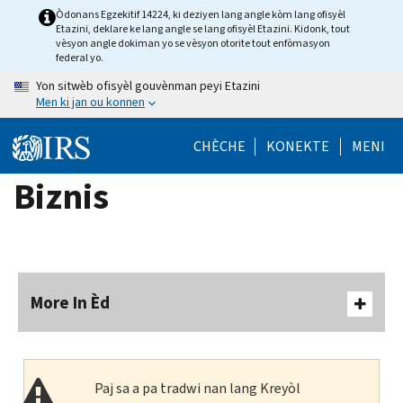
Skip
Òdonans Egzekitif 14224, ki deziyen lang angle kòm lang ofisyèl
Etazini, deklare ke lang angle se lang ofisyèl Etazini. Kidonk, tout
to
vèsyon angle dokiman yo se vèsyon otorite tout enfòmasyon
main
federal yo.
content
Yon sitwèb ofisyèl gouvènman peyi Etazini
Men ki jan ou konnen
CHÈCHE
KONEKTE
MENI
Biznis
More In Èd
Paj sa a pa tradwi nan lang Kreyòl