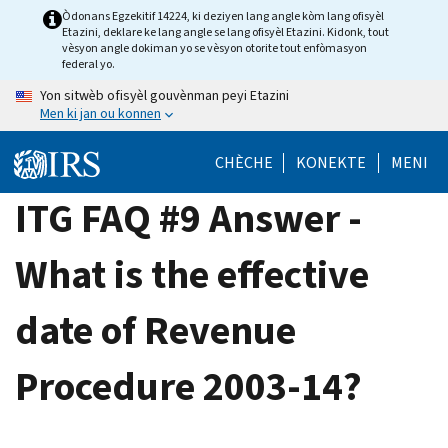
Skip
Òdonans Egzekitif 14224, ki deziyen lang angle kòm lang ofisyèl
Etazini, deklare ke lang angle se lang ofisyèl Etazini. Kidonk, tout
to
vèsyon angle dokiman yo se vèsyon otorite tout enfòmasyon
main
federal yo.
content
Yon sitwèb ofisyèl gouvènman peyi Etazini
Men ki jan ou konnen
CHÈCHE
KONEKTE
MENI
ITG FAQ #9 Answer -
What is the effective
date of Revenue
Procedure 2003-14?