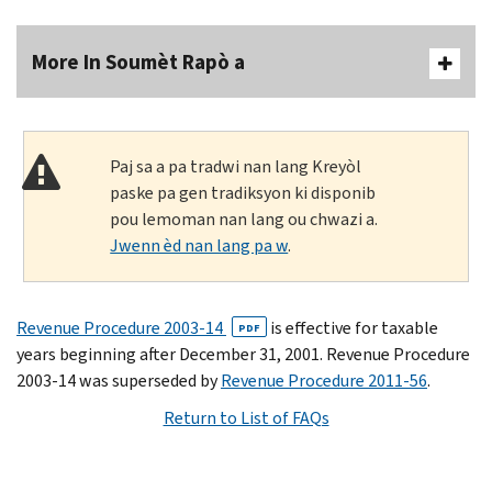
More In Soumèt Rapò a
Paj sa a pa tradwi nan lang Kreyòl
paske pa gen tradiksyon ki disponib
pou lemoman nan lang ou chwazi a.
Jwenn èd nan lang pa w
.
Revenue Procedure 2003-14
is effective for taxable
PDF
years beginning after December 31, 2001. Revenue Procedure
2003-14 was superseded by
Revenue Procedure 2011-56
.
Return to List of FAQs