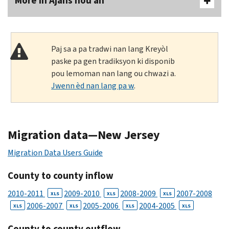
More In Ajans nou an
Paj sa a pa tradwi nan lang Kreyòl
paske pa gen tradiksyon ki disponib
pou lemoman nan lang ou chwazi a.
Jwenn èd nan lang pa w
.
Migration data—New Jersey
Migration Data Users Guide
County to county inflow
2010-2011
2009-2010
2008-2009
2007-2008
XLS
XLS
XLS
2006-2007
2005-2006
2004-2005
XLS
XLS
XLS
XLS
County to county outflow