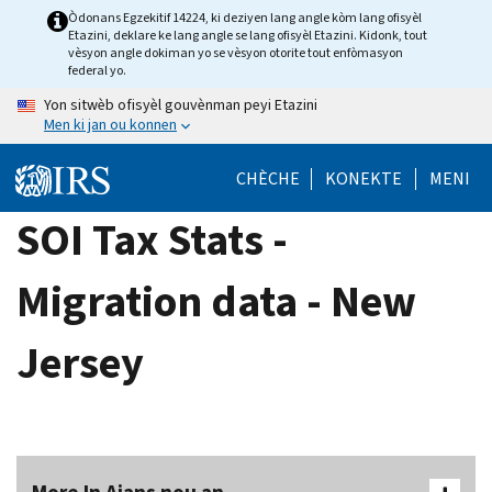
Skip
Òdonans Egzekitif 14224, ki deziyen lang angle kòm lang ofisyèl
Etazini, deklare ke lang angle se lang ofisyèl Etazini. Kidonk, tout
to
vèsyon angle dokiman yo se vèsyon otorite tout enfòmasyon
main
federal yo.
content
Yon sitwèb ofisyèl gouvènman peyi Etazini
Men ki jan ou konnen
CHÈCHE
KONEKTE
MENI
SOI Tax Stats -
Migration data - New
Jersey