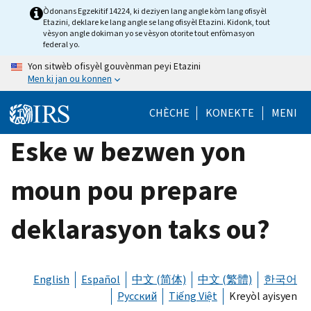
Skip
Òdonans Egzekitif 14224, ki deziyen lang angle kòm lang ofisyèl
Etazini, deklare ke lang angle se lang ofisyèl Etazini. Kidonk, tout
to
vèsyon angle dokiman yo se vèsyon otorite tout enfòmasyon
main
federal yo.
content
Yon sitwèb ofisyèl gouvènman peyi Etazini
Men ki jan ou konnen
CHÈCHE
KONEKTE
MENI
Eske w bezwen yon
moun pou prepare
deklarasyon taks ou?
English
Español
中文 (简体)
中文 (繁體)
한국어
Русский
Tiếng Việt
Kreyòl ayisyen