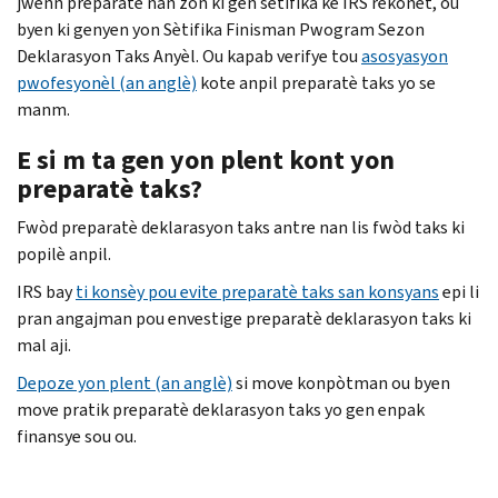
jwenn preparatè nan zòn ki gen sètifika ke IRS rekonèt, ou
byen ki genyen yon Sètifika Finisman Pwogram Sezon
Deklarasyon Taks Anyèl. Ou kapab verifye tou
asosyasyon
pwofesyonèl (an anglè)
kote anpil preparatè taks yo se
manm.
E si m ta gen yon plent kont yon
preparatè taks?
Fwòd preparatè deklarasyon taks antre nan lis fwòd taks ki
popilè anpil.
IRS bay
ti konsèy pou evite preparatè taks san konsyans
epi li
pran angajman pou envestige preparatè deklarasyon taks ki
mal aji.
Depoze yon plent (an anglè)
si move konpòtman ou byen
move pratik preparatè deklarasyon taks yo gen enpak
finansye sou ou.