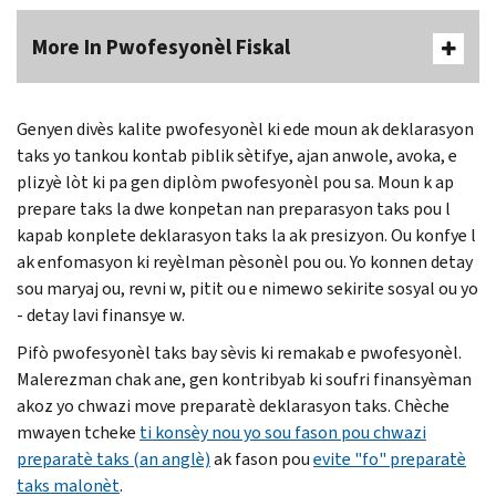
More In Pwofesyonèl Fiskal
Genyen divès kalite pwofesyonèl ki ede moun ak deklarasyon
taks yo tankou kontab piblik sètifye, ajan anwole, avoka, e
plizyè lòt ki pa gen diplòm pwofesyonèl pou sa. Moun k ap
prepare taks la dwe konpetan nan preparasyon taks pou l
kapab konplete deklarasyon taks la ak presizyon. Ou konfye l
ak enfomasyon ki reyèlman pèsonèl pou ou. Yo konnen detay
sou maryaj ou, revni w, pitit ou e nimewo sekirite sosyal ou yo
- detay lavi finansye w.
Pifò pwofesyonèl taks bay sèvis ki remakab e pwofesyonèl.
Malerezman chak ane, gen kontribyab ki soufri finansyèman
akoz yo chwazi move preparatè deklarasyon taks. Chèche
mwayen tcheke
ti konsèy nou yo sou fason pou chwazi
preparatè taks (an anglè)
ak fason pou
evite "fo" preparatè
taks malonèt
.