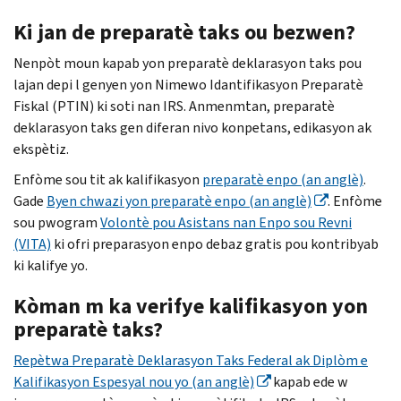
Ki jan de preparatè taks ou bezwen?
Nenpòt moun kapab yon preparatè deklarasyon taks pou
lajan depi l genyen yon Nimewo Idantifikasyon Preparatè
Fiskal (PTIN) ki soti nan IRS. Anmenmtan, preparatè
deklarasyon taks gen diferan nivo konpetans, edikasyon ak
ekspètiz.
Enfòme sou tit ak kalifikasyon
preparatè enpo (an anglè)
.
Gade
Byen chwazi yon preparatè enpo (an anglè)
. Enfòme
sou pwogram
Volontè pou Asistans nan Enpo sou Revni
(VITA)
ki ofri preparasyon enpo debaz gratis pou kontribyab
ki kalifye yo.
Kòman m ka verifye kalifikasyon yon
preparatè taks?
Repètwa Preparatè Deklarasyon Taks Federal ak Diplòm e
Kalifikasyon Espesyal nou yo (an anglè)
kapab ede w