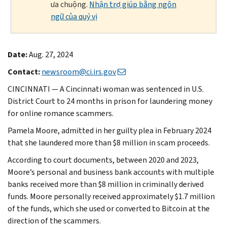
ưa chuộng.
Nhận trợ giúp bằng ngôn
ngữ của quý vị
Date:
Aug. 27, 2024
Contact:
newsroom@ci.irs.gov
CINCINNATI — A Cincinnati woman was sentenced in U.S.
District Court to 24 months in prison for laundering money
for online romance scammers.
Pamela Moore, admitted in her guilty plea in February 2024
that she laundered more than $8 million in scam proceeds.
According to court documents, between 2020 and 2023,
Moore’s personal and business bank accounts with multiple
banks received more than $8 million in criminally derived
funds. Moore personally received approximately $1.7 million
of the funds, which she used or converted to Bitcoin at the
direction of the scammers.