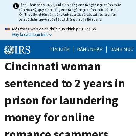
Skip
Lệnh Hành pháp 14224, Chỉ định tiếng Anh là ngôn ngữ chính thức
của Hoa Kỳ, quy định tiếng Anh là ngôn ngữ chính thức của Hoa
to
Kỳ. Theo đó, phiên bản tiếng Anh của tất cả các tài liệu là phiên
main
bản có thẩm quyền của tất cả thông tin của liên bang.
content
Một trang web chính thức của chính phủ Hoa Kỳ
Đây là cách bạn biết
TÌM KIẾM
ĐĂNG NHẬP
DANH MỤC
Cincinnati woman
sentenced to 2 years in
prison for laundering
money for online
romance scammers