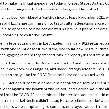
d to make his initial appearance today in United States District C
in the coming weeks to face federal charges in this district.
d had been considered a fugitive since at least November 2021, w
ies and Exchange Commission to testify after allegations arose tha
d also appeared to have terminated his previous phone and email
,” according to court documents.
hen, a federal grand jury in Los Angeles in January 2023 returned 
 with one count of securities fraud, one count of wire fraud, thre
of engaging in monetary transactions in property derived from unl
ng to the indictment, McDonald was the CEO and chief investment
sed in downtown Los Angeles, and Index Strategy Advisors Inc. (IS
d as an analyst on the CNBC financial television news network.
 2020, McDonald lost tens of millions of dollars of Hercules client
vely bet against the health of the United States economy in the af
ed that the COVID-19 pandemic and the election would result in m
hen the market decline didn’t occur, Hercules clients lost betwee
s clients were complaining to company employees about the losse