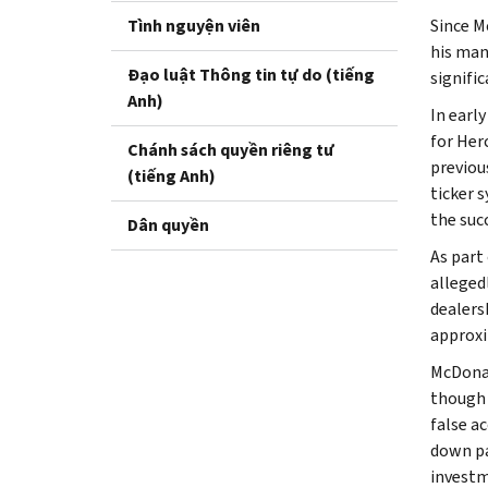
Tình nguyện viên
Since M
his man
Đạo luật Thông tin tự do (tiếng
signifi
Anh)
In earl
for Her
Chánh sách quyền riêng tư
previou
(tiếng Anh)
ticker 
the suc
Dân quyền
As part
alleged
dealers
approxi
McDonal
though 
false a
down pa
investm