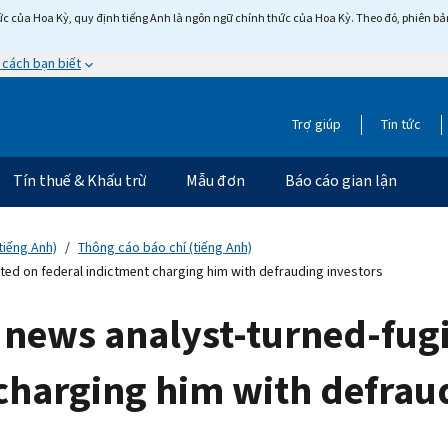
c của Hoa Kỳ, quy định tiếng Anh là ngôn ngữ chính thức của Hoa Kỳ. Theo đó, phiên bản 
 cách bạn biết
Trợ giúp
Tin tức
Tín thuế & Khấu trừ
Mẫu đơn
Báo cáo gian lận
tiếng Anh)
Thông cáo báo chí (tiếng Anh)
sted on federal indictment charging him with defrauding investors
 news analyst-turned-fugi
charging him with defrau