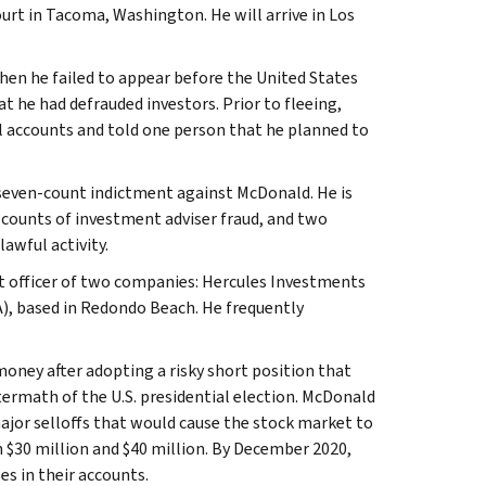
ourt in Tacoma, Washington. He will arrive in Los
hen he failed to appear before the United States
t he had defrauded investors. Prior to fleeing,
 accounts and told one person that he planned to
a seven-count indictment against McDonald. He is
e counts of investment adviser fraud, and two
awful activity.
 officer of two companies: Hercules Investments
A), based in Redondo Beach. He frequently
 money after adopting a risky short position that
termath of the U.S. presidential election. McDonald
ajor selloffs that would cause the stock market to
n $30 million and $40 million. By December 2020,
s in their accounts.