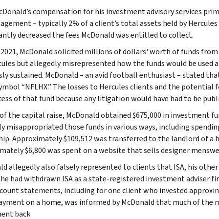
cDonald’s compensation for his investment advisory services prim
agement – typically 2% of a client’s total assets held by Hercules 
cantly decreased the fees McDonald was entitled to collect.
y 2021, McDonald solicited millions of dollars' worth of funds from
cules but allegedly misrepresented how the funds would be used an
sly sustained. McDonald – an avid football enthusiast – stated th
symbol “NFLHX.” The losses to Hercules clients and the potential f
cess of that fund because any litigation would have had to be publi
 of the capital raise, McDonald obtained $675,000 in investment f
ly misappropriated those funds in various ways, including spendin
hip. Approximately $109,512 was transferred to the landlord of a
mately $6,800 was spent on a website that sells designer menswe
d allegedly also falsely represented to clients that ISA, his other
he had withdrawn ISA as a state-registered investment adviser firm
ccount statements, including for one client who invested approxi
yment on a home, was informed by McDonald that much of the mon
ent back.