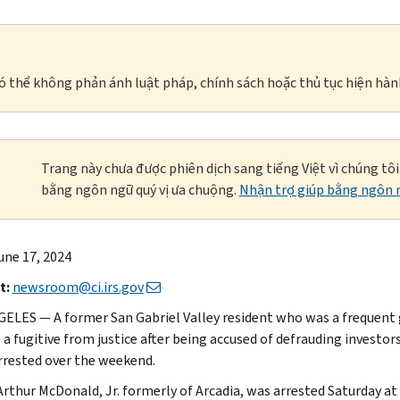
à có thể không phản ánh luật pháp, chính sách hoặc thủ tục hiện hàn
Trang này chưa được phiên dịch sang tiếng Việt vì chúng tô
bằng ngôn ngữ quý vị ưa chuộng.
Nhận trợ giúp bằng ngôn n
une 17, 2024
t:
newsroom@ci.irs.gov
ELES — A former San Gabriel Valley resident who was a frequent 
a fugitive from justice after being accused of defrauding investors
rrested over the weekend.
rthur McDonald, Jr. formerly of Arcadia, was arrested Saturday at 