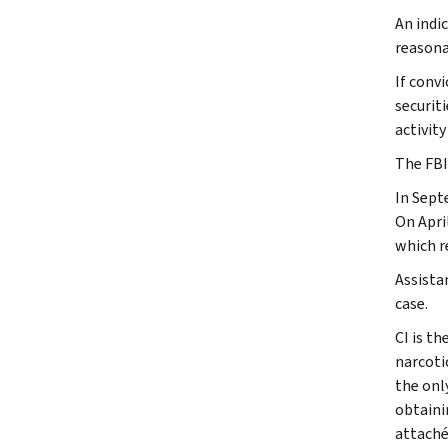
An indi
reasona
If conv
securit
activity
The FBI
In Sept
On Apri
which r
Assista
case.
CI is th
narcoti
the onl
obtaini
attaché