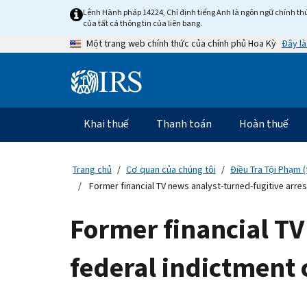
Skip
Lệnh Hành pháp 14224, Chỉ định tiếng Anh là ngôn ngữ chính thứ
to
của tất cả thông tin của liên bang.
main
Đây là
Một trang web chính thức của chính phủ Hoa Kỳ
content
Information
Menu
Khai thuế
Thanh toán
Hoàn thuế
Điều
hướng
chính
Trang chủ
Cơ quan của chúng tôi
Điều Tra Tội Phạm (
Former financial TV news analyst-turned-fugitive arre
Former financial TV
federal indictment 