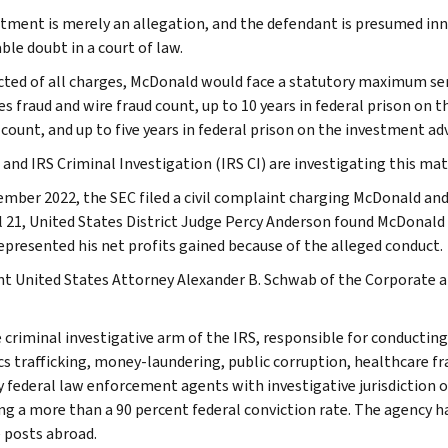
ctment is merely an allegation, and the defendant is presumed inn
ble doubt in a court of law.
icted of all charges, McDonald would face a statutory maximum sent
ies fraud and wire fraud count, up to 10 years in federal prison o
 count, and up to five years in federal prison on the investment ad
 and IRS Criminal Investigation (IRS CI) are investigating this mat
ember 2022, the SEC filed a civil complaint charging McDonald and 
l 21, United States District Judge Percy Anderson found McDonald l
epresented his net profits gained because of the alleged conduct.
nt United States Attorney Alexander B. Schwab of the Corporate and
e criminal investigative arm of the IRS, responsible for conducting
cs trafficking, money-laundering, public corruption, healthcare fra
y federal law enforcement agents with investigative jurisdiction o
ng a more than a 90 percent federal conviction rate. The agency has
 posts abroad.