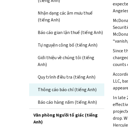
(tiếng Anh)
expecte
Angeles 
Nhận dạng các âm mưu thuế
(tiếng Anh)
McDonal
Securit
Báo cáo gian lận thuế (tiếng Anh)
McDonal
“vanish
Tự nguyện công bố (tiếng Anh)
Since t
Giới thiệu về chúng tôi (tiếng
charged
Anh)
counts 
Accordi
Quy trình điều tra (tiếng Anh)
LLC, ba
appeare
Thông cáo báo chí (tiếng Anh)
In late
Báo cáo hàng năm (tiếng Anh)
effecti
project
Văn phòng Người tố giác (tiếng
drop. W
Anh)
Hercule