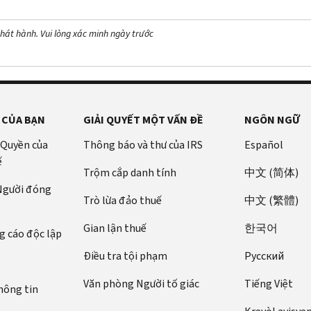
hát hành. Vui lòng xác minh ngày trước
 CỦA BẠN
GIẢI QUYẾT MỘT VẤN ĐỀ
NGÔN NGỮ
 Quyền của
Thông báo và thư của IRS
Español
ế
Trộm cắp danh tính
中文 (简体)
 Người đóng
Trò lừa đảo thuế
中文 (繁體)
Gian lận thuế
한국어
 cáo độc lập
Điều tra tội phạm
Pусский
Văn phòng Người tố giác
Tiếng Việt
hông tin