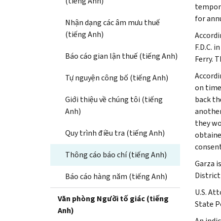
(tiếng Anh)
tempora
for ann
Nhận dạng các âm mưu thuế
(tiếng Anh)
Accordi
F.D.C. i
Báo cáo gian lận thuế (tiếng Anh)
Ferry. 
Accordi
Tự nguyện công bố (tiếng Anh)
on time
Giới thiệu về chúng tôi (tiếng
back th
Anh)
another
they wo
Quy trình điều tra (tiếng Anh)
obtaine
consent
Thông cáo báo chí (tiếng Anh)
Garza is
District
Báo cáo hàng năm (tiếng Anh)
U.S. At
Văn phòng Người tố giác (tiếng
State P
Anh)
An indi