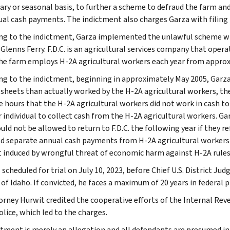
ry or seasonal basis, to further a scheme to defraud the farm and
ual cash payments. The indictment also charges Garza with filing f
ng to the indictment, Garza implemented the unlawful scheme wh
n Glenns Ferry. F.D.C. is an agricultural services company that ope
The farm employs H-2A agricultural workers each year from appr
ng to the indictment, beginning in approximately May 2005, Garza
sheets than actually worked by the H-2A agricultural workers, the
e hours that the H-2A agricultural workers did not work in cash t
 individual to collect cash from the H-2A agricultural workers. G
uld not be allowed to return to F.D.C. the following year if they r
d separate annual cash payments from H-2A agricultural workers 
 induced by wrongful threat of economic harm against H-2A rules
 scheduled for trial on July 10, 2023, before Chief U.S. District Judg
 of Idaho. If convicted, he faces a maximum of 20 years in federal p
torney Hurwit credited the cooperative efforts of the Internal Rev
olice, which led to the charges.
ctment is merely an allegation and all defendants are presumed i