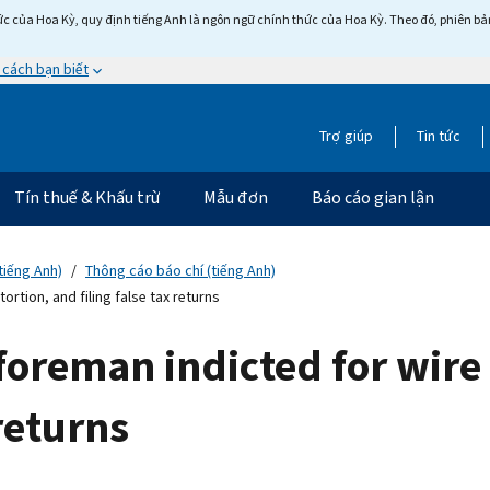
c của Hoa Kỳ, quy định tiếng Anh là ngôn ngữ chính thức của Hoa Kỳ. Theo đó, phiên bản 
 cách bạn biết
Trợ giúp
Tin tức
Tín thuế & Khấu trừ
Mẫu đơn
Báo cáo gian lận
tiếng Anh)
Thông cáo báo chí (tiếng Anh)
rtion, and filing false tax returns
oreman indicted for wire 
 returns