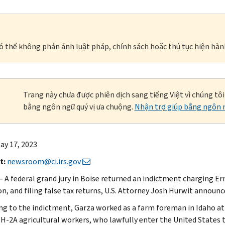
à có thể không phản ánh luật pháp, chính sách hoặc thủ tục hiện hàn
Trang này chưa được phiên dịch sang tiếng Việt vì chúng tô
bằng ngôn ngữ quý vị ưa chuộng.
Nhận trợ giúp bằng ngôn n
ay 17, 2023
t:
newsroom@ci.irs.gov
 A federal grand jury in Boise returned an indictment charging Ern
on, and filing false tax returns, U.S. Attorney Josh Hurwit announc
ng to the indictment, Garza worked as a farm foreman in Idaho at
 H-2A agricultural workers, who lawfully enter the United States t