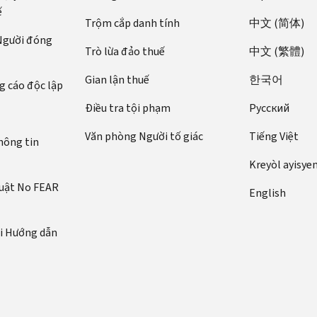
ế
Trộm cắp danh tính
中文 (简体)
 Người đóng
Trò lừa đảo thuế
中文 (繁體)
Gian lận thuế
한국어
 cáo độc lập
Điều tra tội phạm
Pусский
Văn phòng Người tố giác
Tiếng Việt
hông tin
Kreyòl ayisye
luật No FEAR
English
ới Hướng dẫn