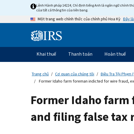
Skip
Lệnh Hành pháp 14224, Chỉ định tiếng Anh là ngôn ngữ chính thứ
to
của tất cả thông tin của liên bang.
main
Đây là
Một trang web chính thức của chính phủ Hoa Kỳ
content
Information
Menu
Khai thuế
Thanh toán
Hoàn thuế
Điều
hướng
chính
Trang chủ
Cơ quan của chúng tôi
Điều Tra Tội Phạm (
Former Idaho farm foreman indicted for wire fraud, exto
Former Idaho farm f
and filing false tax