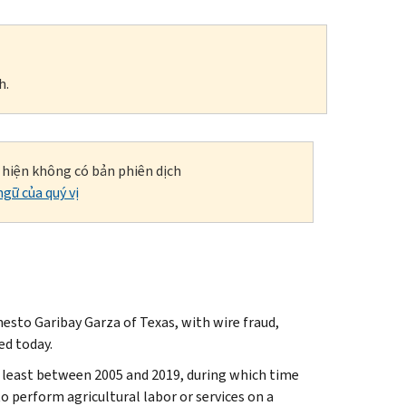
h.
i hiện không có bản phiên dịch
gữ của quý vị
esto Garibay Garza of Texas, with wire fraud,
ed today.
 least between 2005 and 2019, during which time
o perform agricultural labor or services on a