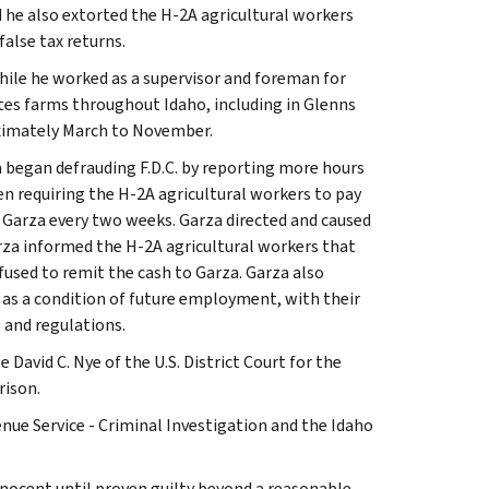
 he also extorted the H-2A agricultural workers
alse tax returns.
ile he worked as a supervisor and foreman for
rates farms throughout Idaho, including in Glenns
oximately March to November.
 began defrauding F.D.C. by reporting more hours
n requiring the H-2A agricultural workers to pay
o Garza every two weeks. Garza directed and caused
arza informed the H-2A agricultural workers that
efused to remit the cash to Garza. Garza also
as a condition of future employment, with their
 and regulations.
e David C. Nye of the U.S. District Court for the
rison.
enue Service - Criminal Investigation and the Idaho
nnocent until proven guilty beyond a reasonable