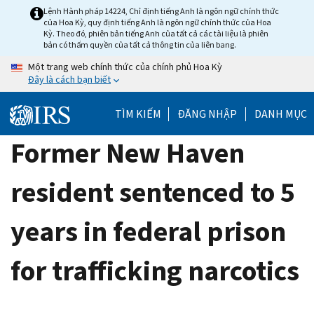
Skip
Lệnh Hành pháp 14224, Chỉ định tiếng Anh là ngôn ngữ chính thức
của Hoa Kỳ, quy định tiếng Anh là ngôn ngữ chính thức của Hoa
to
Kỳ. Theo đó, phiên bản tiếng Anh của tất cả các tài liệu là phiên
main
bản có thẩm quyền của tất cả thông tin của liên bang.
content
Một trang web chính thức của chính phủ Hoa Kỳ
Đây là cách bạn biết
TÌM KIẾM
ĐĂNG NHẬP
DANH MỤC
Former New Haven
resident sentenced to 5
years in federal prison
for trafficking narcotics