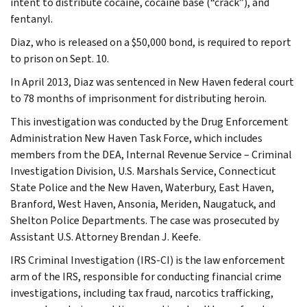
intent to distribute cocaine, cocaine base (“crack”), and
fentanyl.
Diaz, who is released on a $50,000 bond, is required to report
to prison on Sept. 10.
In April 2013, Diaz was sentenced in New Haven federal court
to 78 months of imprisonment for distributing heroin.
This investigation was conducted by the Drug Enforcement
Administration New Haven Task Force, which includes
members from the DEA, Internal Revenue Service – Criminal
Investigation Division, U.S. Marshals Service, Connecticut
State Police and the New Haven, Waterbury, East Haven,
Branford, West Haven, Ansonia, Meriden, Naugatuck, and
Shelton Police Departments. The case was prosecuted by
Assistant U.S. Attorney Brendan J. Keefe.
IRS Criminal Investigation (IRS-CI) is the law enforcement
arm of the IRS, responsible for conducting financial crime
investigations, including tax fraud, narcotics trafficking,