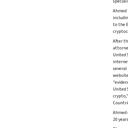
special
Ahmed l
includi
to the 
cryptoc
After t
attorne
United 
interne
several
website
"evidenc
United 
crypto,
Countri
Ahmed o
20 years