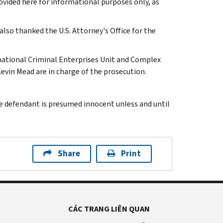
vided here for informational purposes only, as
also thanked the U.S. Attorney's Office for the
national Criminal Enterprises Unit and Complex
Kevin Mead are in charge of the prosecution.
e defendant is presumed innocent unless and until
Share
Print
CÁC TRANG LIÊN QUAN