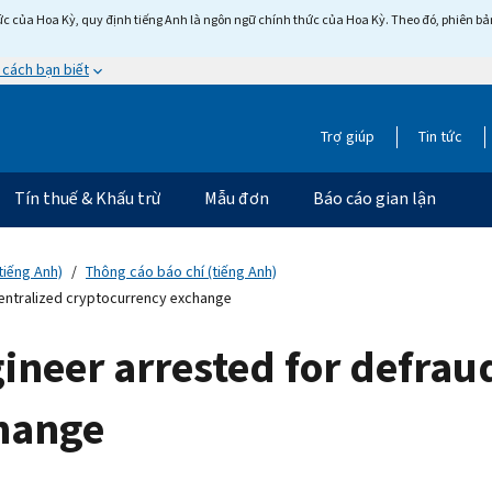
c của Hoa Kỳ, quy định tiếng Anh là ngôn ngữ chính thức của Hoa Kỳ. Theo đó, phiên bản 
 cách bạn biết
Trợ giúp
Tin tức
Tín thuế & Khấu trừ
Mẫu đơn
Báo cáo gian lận
tiếng Anh)
Thông cáo báo chí (tiếng Anh)
centralized cryptocurrency exchange
ineer arrested for defrau
hange