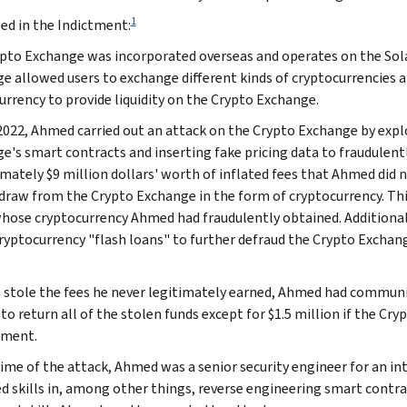
1
ged in the Indictment:
pto Exchange was incorporated overseas and operates on the Solan
e allowed users to exchange different kinds of cryptocurrencies a
urrency to provide liquidity on the Crypto Exchange.
 2022, Ahmed carried out an attack on the Crypto Exchange by explo
e's smart contracts and inserting fake pricing data to fraudulent
mately $9 million dollars' worth of inflated fees that Ahmed did 
draw from the Crypto Exchange in the form of cryptocurrency. Thi
whose cryptocurrency Ahmed had fraudulently obtained. Additional
cryptocurrency "flash loans" to further defraud the Crypto Exchange
e stole the fees he never legitimately earned, Ahmed had commun
to return all of the stolen funds except for $1.5 million if the Cr
ement.
time of the attack, Ahmed was a senior security engineer for an
ed skills in, among other things, reverse engineering smart contr