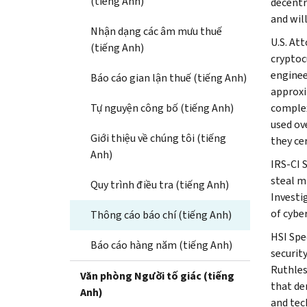
(tiếng Anh)
decentr
and wil
Nhận dạng các âm mưu thuế
U.S. At
(tiếng Anh)
cryptoc
enginee
Báo cáo gian lận thuế (tiếng Anh)
approxi
Tự nguyện công bố (tiếng Anh)
complex
used ov
Giới thiệu về chúng tôi (tiếng
they ce
Anh)
IRS-CI 
steal mi
Quy trình điều tra (tiếng Anh)
Investi
of cybe
Thông cáo báo chí (tiếng Anh)
HSI Spe
Báo cáo hàng năm (tiếng Anh)
securit
Ruthles
Văn phòng Người tố giác (tiếng
that de
Anh)
and tec