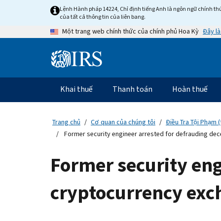
Skip
Lệnh Hành pháp 14224, Chỉ định tiếng Anh là ngôn ngữ chính thứ
to
của tất cả thông tin của liên bang.
main
Đây là
Một trang web chính thức của chính phủ Hoa Kỳ
content
Information
Menu
Khai thuế
Thanh toán
Hoàn thuế
Điều
hướng
chính
Trang chủ
Cơ quan của chúng tôi
Điều Tra Tội Phạm (
Former security engineer arrested for defrauding de
Former security eng
cryptocurrency exc