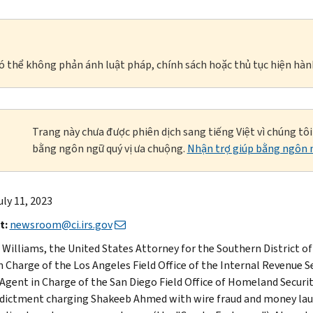
à có thể không phản ánh luật pháp, chính sách hoặc thủ tục hiện hàn
Trang này chưa được phiên dịch sang tiếng Việt vì chúng tô
bằng ngôn ngữ quý vị ưa chuộng.
Nhận trợ giúp bằng ngôn n
uly 11, 2023
t:
newsroom@ci.irs.gov
Williams, the United States Attorney for the Southern District of
n Charge of the Los Angeles Field Office of the Internal Revenue Se
 Agent in Charge of the San Diego Field Office of Homeland Securi
ndictment charging Shakeeb Ahmed with wire fraud and money laun