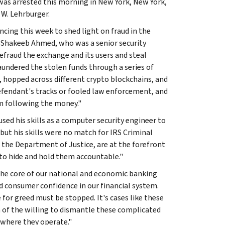
as arrested this morning in New York, New York,
 W. Lehrburger.
ncing this week to shed light on fraud in the
, Shakeeb Ahmed, who was a senior security
efraud the exchange and its users and steal
aundered the stolen funds through a series of
 hopped across different crypto blockchains, and
efendant's tracks or fooled law enforcement, and
om following the money."
used his skills as a computer security engineer to
 but his skills were no match for IRS Criminal
 the Department of Justice, are at the forefront
 to hide and hold them accountable."
 the core of our national and economic banking
ed consumer confidence in our financial system.
or greed must be stopped. It's cases like these
 of the willing to dismantle these complicated
 where they operate."