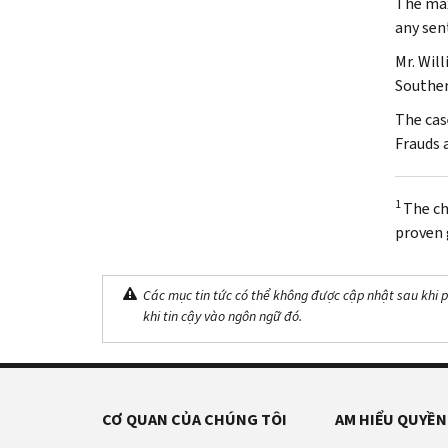
The max
any sen
Mr. Wil
Southern
The cas
Frauds 
1
The ch
proven g
Các mục tin tức có thể không được cập nhật sau khi p
khi tin cậy vào ngôn ngữ đó.
CƠ QUAN CỦA CHÚNG TÔI
AM HIỂU QUYỀN