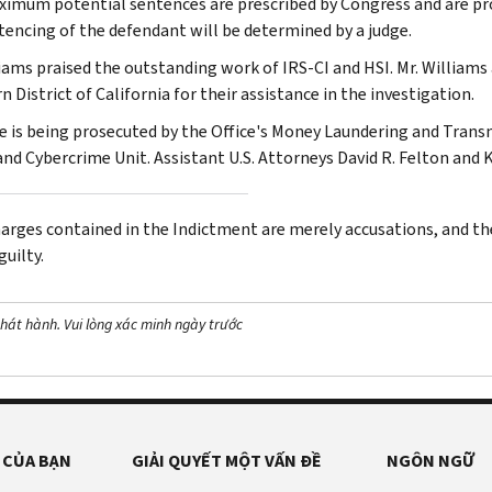
imum potential sentences are prescribed by Congress and are pro
tencing of the defendant will be determined by a judge.
liams praised the outstanding work of IRS-CI and HSI. Mr. Williams 
 District of California for their assistance in the investigation.
e is being prosecuted by the Office's Money Laundering and Trans
and Cybercrime Unit. Assistant U.S. Attorneys David R. Felton and 
arges contained in the Indictment are merely accusations, and th
uilty.
hát hành. Vui lòng xác minh ngày trước
 CỦA BẠN
GIẢI QUYẾT MỘT VẤN ĐỀ
NGÔN NGỮ