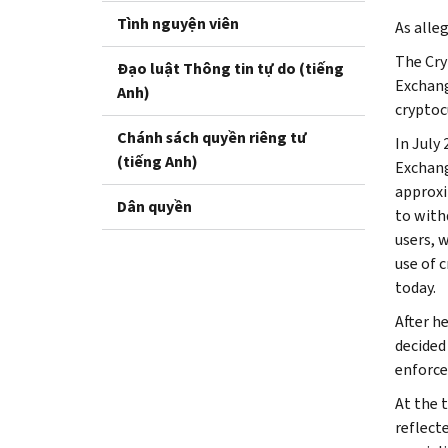
Tình nguyện viên
As alle
The Cry
Đạo luật Thông tin tự do (tiếng
Exchang
Anh)
cryptoc
Chánh sách quyền riêng tư
In July
(tiếng Anh)
Exchang
approxi
Dân quyền
to with
users, 
use of 
today.
After h
decided 
enforc
At the 
reflect