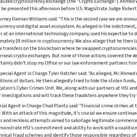
alized cryptocurrency exchange (the "Crypto Exchange"). Ahmed w
l be presented this afternoon before U.S. Magistrate Judge Robert
torney Damian Williams said: "This is the second case we are annou
urrency and digital asset ecosystem. As alleged in the indictment
r at an international technology company, used his expertise to d
mately $9 million in cryptocurrency. We also allege that he then l
 transfers on the blockchain where he swapped cryptocurrencies,
erseas crypto exchanges. But none of those actions covered the d
rtainly didn't stop my Office or our law enforcement partners fr
Special Agent in Charge Tyler Hatcher said: "As alleged, Mr. Ahmed 
llions of dollars. He then allegedly tried to hide the stolen funds,
gation's Cyber Crimes Unit. We, along with our partners at HSI and
r investigations and will track these fraudsters anywhere they try
cial Agent in Charge Chad Plantz said: "Financial crime strikes at
y. With an attack of this magnitude, it's crucial we ensure continu
s and reckless attempts aimed to sabotage legitimate commerce f
monstrate HSI's commitment and ability to work with a coalition
hnical fraud schemes and identify those responsible regardless of