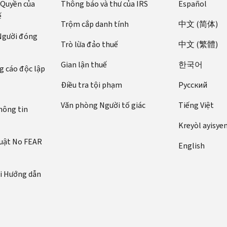
 Quyền của
Thông báo và thư của IRS
Español
ế
Trộm cắp danh tính
中文 (简体)
 Người đóng
Trò lừa đảo thuế
中文 (繁體)
Gian lận thuế
한국어
 cáo độc lập
Điều tra tội phạm
Pусский
Văn phòng Người tố giác
Tiếng Việt
hông tin
Kreyòl ayisye
luật No FEAR
English
ới Hướng dẫn