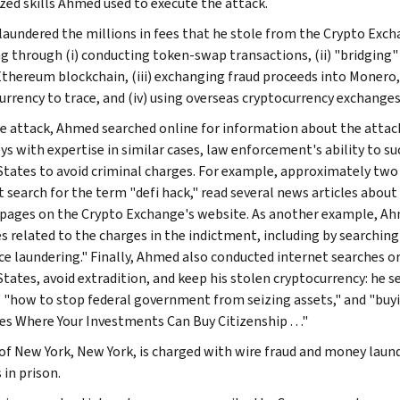
ized skills Ahmed used to execute the attack.
aundered the millions in fees that he stole from the Crypto Exch
ng through (i) conducting token-swap transactions, (ii) "bridging
Ethereum blockchain, (iii) exchanging fraud proceeds into Monero, 
urrency to trace, and (iv) using overseas cryptocurrency exchanges
he attack, Ahmed searched online for information about the attack,
ys with expertise in similar cases, law enforcement's ability to su
States to avoid criminal charges. For example, approximately two
t search for the term "defi hack," read several news articles about
 pages on the Crypto Exchange's website. As another example, Ahm
s related to the charges in the indictment, including by searching
e laundering." Finally, Ahmed also conducted internet searches or v
States, avoid extradition, and keep his stolen cryptocurrency: he s
" "how to stop federal government from seizing assets," and "buyin
es Where Your Investments Can Buy Citizenship . . ."
f New York, New York, is charged with wire fraud and money laun
 in prison.