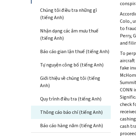
conspir
Chúng tôi điều tra những gì
Accordi
(tiếng Anh)
Colo., 
to frau
Nhận dạng các âm mưu thuế
Perry, 
(tiếng Anh)
and fil
Báo cáo gian lận thuế (tiếng Anh)
To perp
aircraf
Tự nguyện công bố (tiếng Anh)
fake in
McHomes
Giới thiệu về chúng tôi (tiếng
Summit 
Anh)
CONN in
Signifi
Quy trình điều tra (tiếng Anh)
check f
receive
Thông cáo báo chí (tiếng Anh)
cashing
Báo cáo hàng năm (tiếng Anh)
cash tr
proceed