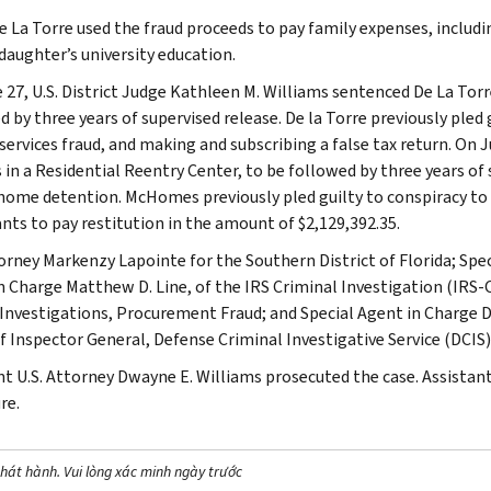
e La Torre used the fraud proceeds to pay family expenses, includin
 daughter’s university education.
 27, U.S. District Judge Kathleen M. Williams sentenced De La Tor
d by three years of supervised release. De la Torre previously pled
services fraud, and making and subscribing a false tax return. On
in a Residential Reentry Center, to be followed by three years of 
 home detention. McHomes previously pled guilty to conspiracy to 
nts to pay restitution in the amount of $2,129,392.35.
torney Markenzy Lapointe for the Southern District of Florida; Spe
 Charge Matthew D. Line, of the IRS Criminal Investigation (IRS-CI),
 Investigations, Procurement Fraud; and Special Agent in Charge 
of Inspector General, Defense Criminal Investigative Service (DCIS
nt U.S. Attorney Dwayne E. Williams prosecuted the case. Assistant
re.
hát hành. Vui lòng xác minh ngày trước