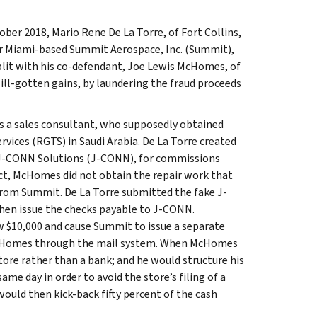
ber 2018, Mario Rene De La Torre, of Fort Collins,
 for Miami-based Summit Aerospace, Inc. (Summit),
plit with his co-defendant, Joe Lewis McHomes, of
ill-gotten gains, by laundering the fraud proceeds
s a sales consultant, who supposedly obtained
rvices (RGTS) in Saudi Arabia. De La Torre created
, J-CONN Solutions (J-CONN), for commissions
ct, McHomes did not obtain the repair work that
rom Summit. De La Torre submitted the fake J-
en issue the checks payable to J-CONN.
w $10,000 and cause Summit to issue a separate
e McHomes through the mail system. When McHomes
tore rather than a bank; and he would structure his
me day in order to avoid the store’s filing of a
uld then kick-back fifty percent of the cash