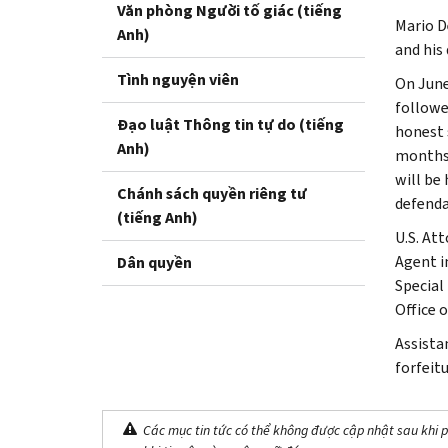
Văn phòng Người tố giác (tiếng
Mario D
Anh)
and his
Tình nguyện viên
On June
followe
Đạo luật Thông tin tự do (tiếng
honest 
Anh)
months 
will be
Chánh sách quyền riêng tư
defenda
(tiếng Anh)
U.S. At
Agent in
Dân quyền
Special
Office 
Assista
forfeitu
Các mục tin tức có thể không được cập nhật sau khi p