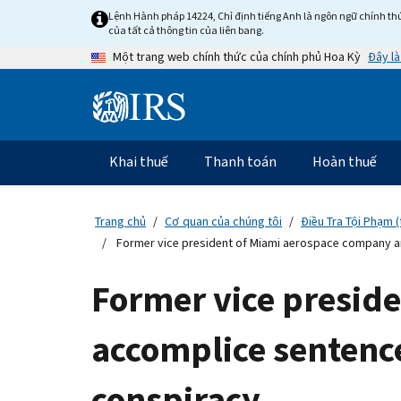
Skip
Lệnh Hành pháp 14224, Chỉ định tiếng Anh là ngôn ngữ chính thứ
to
của tất cả thông tin của liên bang.
main
Đây là
Một trang web chính thức của chính phủ Hoa Kỳ
content
Information
Menu
Khai thuế
Thanh toán
Hoàn thuế
Điều
hướng
chính
Trang chủ
Cơ quan của chúng tôi
Điều Tra Tội Phạm (
Former vice president of Miami aerospace company an
Former vice presid
accomplice sentence
conspiracy