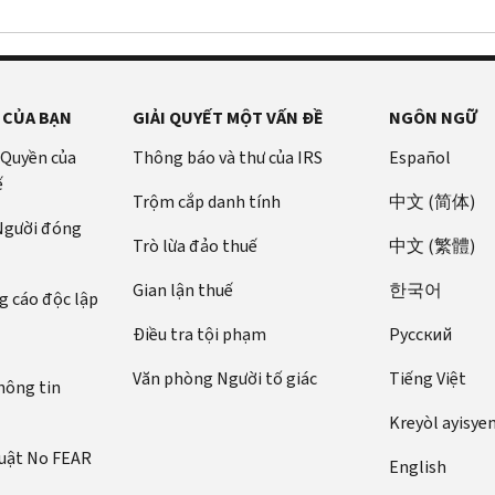
 CỦA BẠN
GIẢI QUYẾT MỘT VẤN ĐỀ
NGÔN NGỮ
 Quyền của
Thông báo và thư của IRS
Español
ế
Trộm cắp danh tính
中文 (简体)
 Người đóng
Trò lừa đảo thuế
中文 (繁體)
Gian lận thuế
한국어
 cáo độc lập
Điều tra tội phạm
Pусский
Văn phòng Người tố giác
Tiếng Việt
hông tin
Kreyòl ayisye
luật No FEAR
English