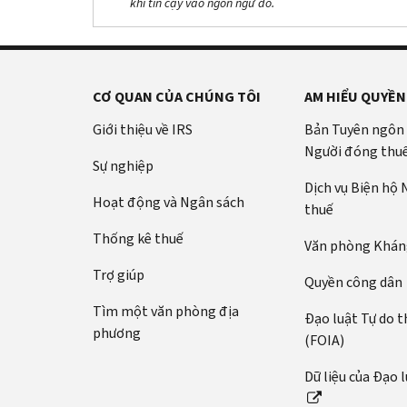
khi tin cậy vào ngôn ngữ đó.
CƠ QUAN CỦA CHÚNG TÔI
AM HIỂU QUYỀN
Giới thiệu về IRS
Bản Tuyên ngôn
Người đóng thu
Sự nghiệp
Dịch vụ Biện hộ
Hoạt động và Ngân sách
thuế
Thống kê thuế
Văn phòng Kháng
Trợ giúp
Quyền công dân
Tìm một văn phòng địa
Đạo luật Tự do t
phương
(FOIA)
Dữ liệu của Đạo 