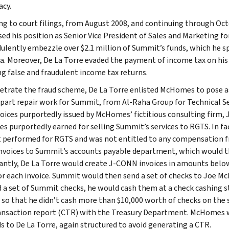
acy.
ng to court filings, from August 2008, and continuing through Octo
used his position as Senior Vice President of Sales and Marketing
dulently embezzle over $2.1 million of Summit’s funds, which he s
Ga. Moreover, De La Torre evaded the payment of income tax on his 
ing false and fraudulent income tax returns.
etrate the fraud scheme, De La Torre enlisted McHomes to pose a
t part repair work for Summit, from Al-Raha Group for Technical Se
voices purportedly issued by McHomes’ fictitious consulting firm
 purportedly earned for selling Summit’s services to RGTS. In fa
performed for RGTS and was not entitled to any compensation f
voices to Summit’s accounts payable department, which would th
cantly, De La Torre would create J-CONN invoices in amounts belo
or each invoice. Summit would then send a set of checks to Jo
d a set of Summit checks, he would cash them at a check cashing s
 so that he didn’t cash more than $10,000 worth of checks on the sa
ansaction report (CTR) with the Treasury Department. McHomes wo
s to De La Torre, again structured to avoid generating a CTR.