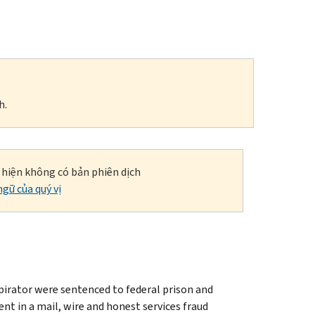
h.
i hiện không có bản phiên dịch
gữ của quý vị
irator were sentenced to federal prison and
ent in a mail, wire and honest services fraud