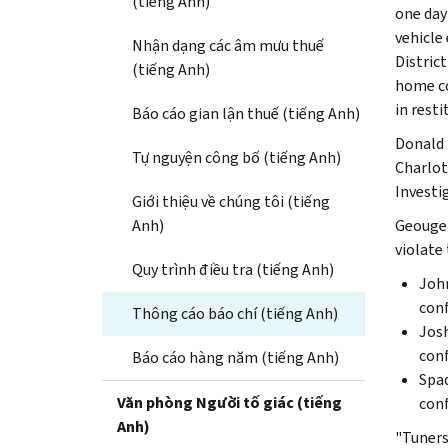
(tiếng Anh)
one day 
vehicle
Nhận dạng các âm mưu thuế
Distric
(tiếng Anh)
home co
in resti
Báo cáo gian lận thuế (tiếng Anh)
Donald 
Tự nguyện công bố (tiếng Anh)
Charlot
Investi
Giới thiệu về chúng tôi (tiếng
Anh)
Geouge'
violate 
Quy trình điều tra (tiếng Anh)
John
conf
Thông cáo báo chí (tiếng Anh)
Josh
conf
Báo cáo hàng năm (tiếng Anh)
Spad
Văn phòng Người tố giác (tiếng
conf
Anh)
"Tuners