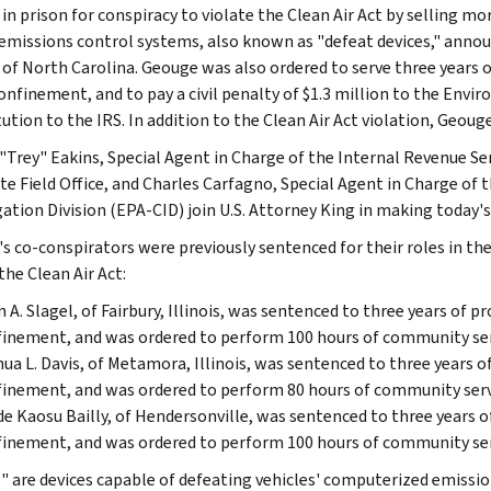
in prison for conspiracy to violate the Clean Air Act by selling mo
 emissions control systems, also known as "defeat devices," annou
t of North Carolina. Geouge was also ordered to serve three years o
nfinement, and to pay a civil penalty of $1.3 million to the Envi
tution to the IRS. In addition to the Clean Air Act violation, Geou
"Trey" Eakins, Special Agent in Charge of the Internal Revenue Serv
te Field Office, and Charles Carfagno, Special Agent in Charge of
gation Division (EPA-CID) join U.S. Attorney King in making today
s co-conspirators were previously sentenced for their roles in the
the Clean Air Act:
 A. Slagel, of Fairbury, Illinois, was sentenced to three years of 
inement, and was ordered to perform 100 hours of community servi
ua L. Davis, of Metamora, Illinois, was sentenced to three years 
inement, and was ordered to perform 80 hours of community servic
e Kaosu Bailly, of Hendersonville, was sentenced to three years 
inement, and was ordered to perform 100 hours of community servi
" are devices capable of defeating vehicles' computerized emissions