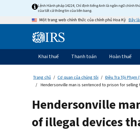
Skip
Lệnh Hành pháp 14224, Chỉ định tiếng Anh là ngôn ngữ chính thứ
to
của tất cả thông tin của liên bang.
main
Đây là
Một trang web chính thức của chính phủ Hoa Kỳ
content
Information
Menu
Khai thuế
Thanh toán
Hoàn thuế
Điều
hướng
chính
Trang chủ
Cơ quan của chúng tôi
Điều Tra Tội Phạm (
Hendersonville man is sentenced to prison for selling 
Hendersonville man 
of illegal devices t