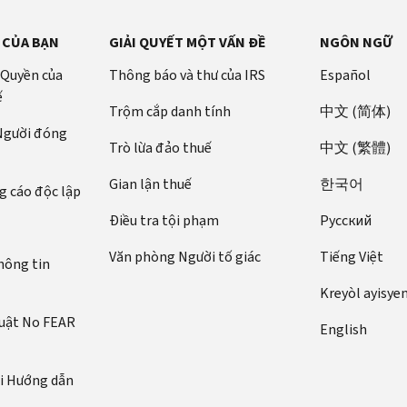
 CỦA BẠN
GIẢI QUYẾT MỘT VẤN ĐỀ
NGÔN NGỮ
 Quyền của
Thông báo và thư của IRS
Español
ế
Trộm cắp danh tính
中文 (简体)
 Người đóng
Trò lừa đảo thuế
中文 (繁體)
Gian lận thuế
한국어
 cáo độc lập
Điều tra tội phạm
Pусский
Văn phòng Người tố giác
Tiếng Việt
hông tin
Kreyòl ayisye
luật No FEAR
English
ới Hướng dẫn