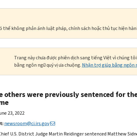
à có thể không phản ánh luật pháp, chính sách hoặc thủ tục hiện hàn
Trang này chưa được phiên dịch sang tiếng Việt vì chúng tô
bằng ngôn ngữ quý vị ưa chuộng.
Nhận trợ giúp bằng ngôn n
e others were previously sentenced for the
eme
ne 23, 2022
t:
newsroom@ci.irs.gov
Chief U.S. District Judge Martin Reidinger sentenced Matthew Sidne