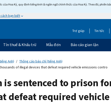
c của Hoa Kỳ, quy định tiếng Anh là ngôn ngữ chính thức của Hoa Kỳ. Theo đó, phiên bản 
 cách bạn biết
Trợ giúp
Tin tức
Tín thuế & Khấu trừ
Mẫu đơn
Báo cáo gian lận
tiếng Anh)
Thông cáo báo chí (tiếng Anh)
thousands of illegal devices that defeat required vehicle emissions contro
is sentenced to prison fo
hat defeat required vehicl