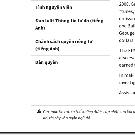
2008, G
Tình nguyện viên
"tunes,
emissio
Đạo luật Thông tin tự do (tiếng
and Bai
Anh)
Geouge's
dollars.
Chánh sách quyền riêng tư
(tiếng Anh)
The EPA
also ev
Dân quyền
earned f
In maki
investig
Assista
Các mục tin tức có thể không được cập nhật sau khi p
khi tin cậy vào ngôn ngữ đó.