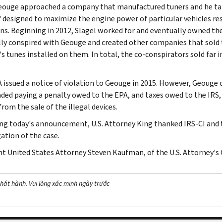
eouge approached a company that manufactured tuners and he tai
" designed to maximize the engine power of particular vehicles resu
ns. Beginning in 2012, Slagel worked for and eventually owned t
lly conspired with Geouge and created other companies that sold
 tunes installed on them. In total, the co-conspirators sold far in
 issued a notice of violation to Geouge in 2015. However, Geouge co
aded paying a penalty owed to the EPA, and taxes owed to the IRS,
rom the sale of the illegal devices.
ng today's announcement, U.S. Attorney King thanked IRS-CI and 
ation of the case.
nt United States Attorney Steven Kaufman, of the U.S. Attorney's O
hát hành. Vui lòng xác minh ngày trước