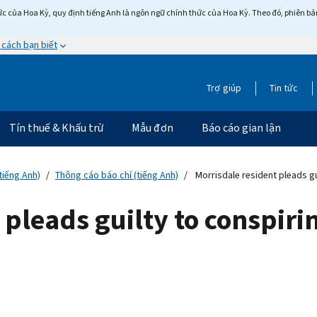
c của Hoa Kỳ, quy định tiếng Anh là ngôn ngữ chính thức của Hoa Kỳ. Theo đó, phiên bản 
 cách bạn biết
Trợ giúp
Tin tức
Tín thuế & Khấu trừ
Mẫu đơn
Báo cáo gian lận
tiếng Anh)
Thông cáo báo chí (tiếng Anh)
Morrisdale resident pleads g
pleads guilty to conspirin