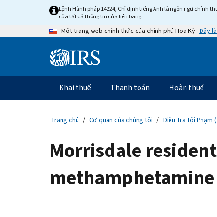
Skip
Lệnh Hành pháp 14224, Chỉ định tiếng Anh là ngôn ngữ chính thứ
to
của tất cả thông tin của liên bang.
main
Đây là
Một trang web chính thức của chính phủ Hoa Kỳ
content
Information
Menu
Khai thuế
Thanh toán
Hoàn thuế
Điều
hướng
chính
Trang chủ
Cơ quan của chúng tôi
Điều Tra Tội Phạm (
Morrisdale resident 
methamphetamine