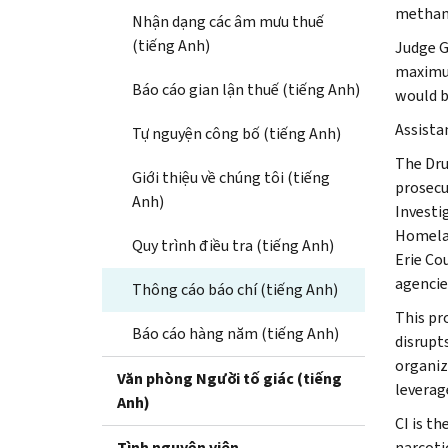
metham
Nhận dạng các âm mưu thuế
(tiếng Anh)
Judge G
maximum
Báo cáo gian lận thuế (tiếng Anh)
would b
Assista
Tự nguyện công bố (tiếng Anh)
The Dru
Giới thiệu về chúng tôi (tiếng
prosecu
Anh)
Investi
Homelan
Quy trình điều tra (tiếng Anh)
Erie Co
agencie
Thông cáo báo chí (tiếng Anh)
This pr
Báo cáo hàng năm (tiếng Anh)
disrupt
organiz
Văn phòng Người tố giác (tiếng
leverag
Anh)
CI is th
Tình nguyện viên
narcoti