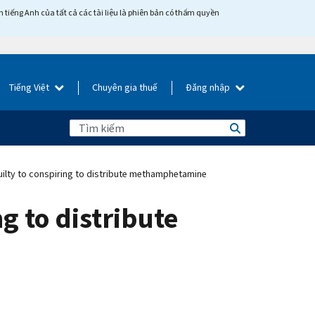
tiếng Anh của tất cả các tài liệu là phiên bản có thẩm quyền
Tiếng Việt
Chuyên gia thuế
Đăng nhập
uilty to conspiring to distribute methamphetamine
g to distribute