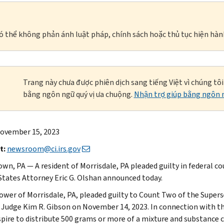
à có thể không phản ánh luật pháp, chính sách hoặc thủ tục hiện hàn
Trang này chưa được phiên dịch sang tiếng Việt vì chúng tô
bằng ngôn ngữ quý vị ưa chuộng.
Nhận trợ giúp bằng ngôn n
ovember 15, 2023
t:
newsroom@ci.irs.gov
wn, PA — A resident of Morrisdale, PA pleaded guilty in federal cou
States Attorney Eric G. Olshan announced today.
ower of Morrisdale, PA, pleaded guilty to Count Two of the Super
t Judge Kim R. Gibson on November 14, 2023. In connection with th
spire to distribute 500 grams or more of a mixture and substance