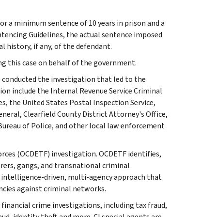
or a minimum sentence of 10 years in prison and a
entencing Guidelines, the actual sentence imposed
 history, if any, of the defendant.
g this case on behalf of the government.
conducted the investigation that led to the
tion include the Internal Revenue Service Criminal
es, the United States Postal Inspection Service,
eral, Clearfield County District Attorney's Office,
 Bureau of Police, and other local law enforcement
orces (OCDETF) investigation. OCDETF identifies,
rers, gangs, and transnational criminal
 intelligence-driven, multi-agency approach that
ncies against criminal networks.
 financial crime investigations, including tax fraud,
ud, identity theft and more. CI special agents are