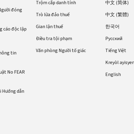
Trộm cắp danh tính
中文 (简体)
 Người đóng
Trò lừa đảo thuế
中文 (繁體)
Gian lận thuế
한국어
 cáo độc lập
Điều tra tội phạm
Pусский
Văn phòng Người tố giác
Tiếng Việt
hông tin
Kreyòl ayisye
luật No FEAR
English
ới Hướng dẫn