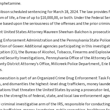
phetamine.
ibson scheduled sentencing for March 18, 2024. The law provides f
 of life, a fine of up to $10,000,00, or both. Under the Federal S
e based upon the seriousness of the offenses and the prior criminal
nt United States Attorney Maureen Sheehan-Balchon is prosecutin
g Enforcement Administration and the Pennsylvania State Police 
tion of Gower. Additional agencies participating in this investiga
gation (CI), the Bureau of Alcohol, Tobacco, Firearms and Explosiv
d Security Investigations, Pennsylvania Office of the Attorney Gen
unty District Attorney's Office, Millcreek Police Department, Erie
s.
osecution is part of an Organized Crime Drug Enforcement Task F
s, and dismantles the highest-level drug traffickers, money launde
ations that threaten the United States by using a prosecutor-led,
es the strengths of federal, state, and local law enforcement age
e criminal investigative arm of the IRS, responsible for conducting
cs trafficking, money-laundering, public corruption, healthcare fra