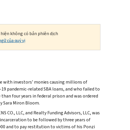
i hiện không có bản phiên dịch
gữ của quý vị
 with investors’ monies causing millions of
D-19 pandemic-related SBA loans, and who failed to
than four years in federal prison and was ordered
ey Sara Miron Bloom.
NS CO., LLC, and Realty Funding Advisors, LLC, was
incarceration to be followed by three years of
000 and to pay restitution to victims of his Ponzi