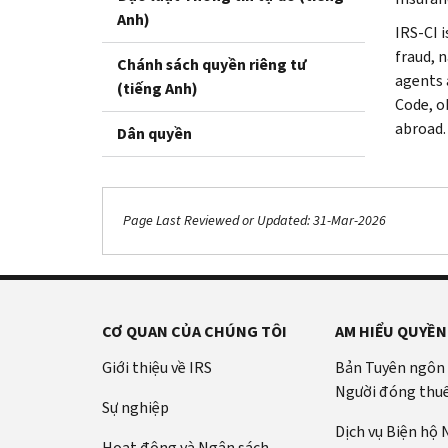
Anh)
IRS-CI i
fraud, 
Chánh sách quyền riêng tư
agents 
(tiếng Anh)
Code, o
abroad.
Dân quyền
Page Last Reviewed or Updated: 31-Mar-2026
CƠ QUAN CỦA CHÚNG TÔI
AM HIỂU QUYỀN
Giới thiệu về IRS
Bản Tuyên ngôn
Người đóng thu
Sự nghiệp
Dịch vụ Biện hộ
Hoạt động và Ngân sách