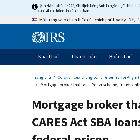
Skip
Lệnh Hành pháp 14224, Chỉ định tiếng Anh là ngôn ngữ chính thứ
to
của tất cả thông tin của liên bang.
main
Đây là
Một trang web chính thức của chính phủ Hoa Kỳ
content
Information
Menu
Khai thuế
Thanh toán
Hoàn thuế
Điều
hướng
chính
Trang chủ
Cơ quan của chúng tôi
Điều Tra Tội Phạm (
Mortgage broker that ran a Ponzi scheme, fraudulently 
Mortgage broker tha
CARES Act SBA loans,
federal prison