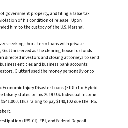
t of government property, and filing a false tax
 violation of his condition of release. Upon
anded him to the custody of the U.S. Marshal
ers seeking short-term loans with private
 Giuttari served as the clearing house for funds
ri directed investors and closing attorneys to send
 business entities and business bank accounts.
estors, Giuttari used the money personally or to
c Economic Injury Disaster Loans (EIDL) for Hybrid
 falsely stated on his 2019 U.S. Individual Income
$541,000, thus failing to pay $140,102 due the IRS.
ebert.
estigation (IRS-CI), FBI, and Federal Deposit