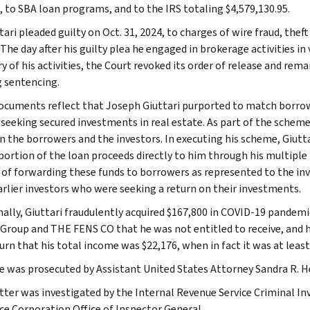
 to SBA loan programs, and to the IRS totaling $4,579,130.95.
tari pleaded guilty on Oct. 31, 2024, to charges of wire fraud, thef
The day after his guilty plea he engaged in brokerage activities in
y of his activities, the Court revoked its order of release and rem
 sentencing.
ocuments reflect that Joseph Giuttari purported to match borrow
 seeking secured investments in real estate. As part of the scheme,
 the borrowers and the investors. In executing his scheme, Giutta
a portion of the loan proceeds directly to him through his multiple
 of forwarding these funds to borrowers as represented to the inv
arlier investors who were seeking a return on their investments.
nally, Giuttari fraudulently acquired $167,800 in COVID-19 pandemi
 Group and THE FENS CO that he was not entitled to receive, and he
rn that his total income was $22,176, when in fact it was at least 
e was prosecuted by Assistant United States Attorney Sandra R. H
ter was investigated by the Internal Revenue Service Criminal Inv
ce Corporation Office of Inspector General.