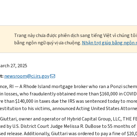
Trang này chưa được phiên dịch sang tiếng Việt vì chúng tô
bằng ngôn ngữ quý vị ưa chuộng.
Nhận trợ giúp bằng ngôn n
arch 27, 2025
t:
newsroom@ci.irs.gov
nce, RI — A Rhode Island mortgage broker who ran a Ponzi scheme
 in losses, who fraudulently obtained more than $160,000 in COVI
e than $140,000 in taxes due the IRS was sentenced today to more 
restitution to his victims, announced Acting United States Attorn
Giuttari, owner and operator of Hybrid Capital Group, LLC, THE FE
ed by U.S. District Court Judge Melissa R. DuBose to 55 months of 
ed release. Additionally, Giuttari was ordered to pay a fine of $20,