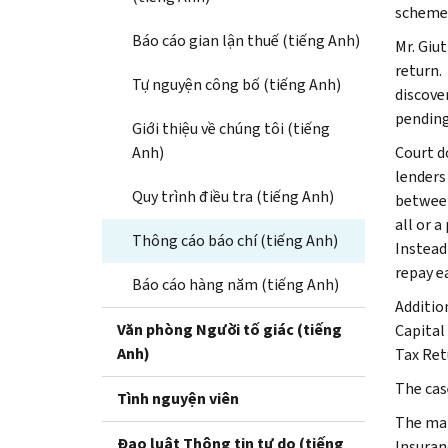
scheme,
Báo cáo gian lận thuế (tiếng Anh)
Mr. Giut
return. 
Tự nguyện công bố (tiếng Anh)
discover
pending
Giới thiệu về chúng tôi (tiếng
Anh)
Court d
lenders
Quy trình điều tra (tiếng Anh)
between
all or 
Thông cáo báo chí (tiếng Anh)
Instead
repay e
Báo cáo hàng năm (tiếng Anh)
Additio
Văn phòng Người tố giác (tiếng
Capital
Anh)
Tax Retu
The cas
Tình nguyện viên
The mat
Đạo luật Thông tin tự do (tiếng
Insuran