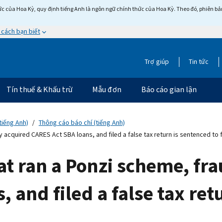
c của Hoa Kỳ, quy định tiếng Anh là ngôn ngữ chính thức của Hoa Kỳ. Theo đó, phiên bản 
 cách bạn biết
Trợ giúp
Tin tức
Tín thuế & Khấu trừ
Mẫu đơn
Báo cáo gian lận
tiếng Anh)
Thông cáo báo chí (tiếng Anh)
acquired CARES Act SBA loans, and filed a false tax return is sentenced to 
t ran a Ponzi scheme, fr
 and filed a false tax ret