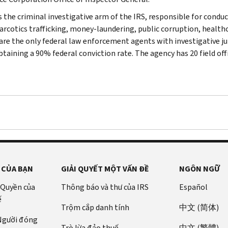
s the criminal investigative arm of the IRS, responsible for conduc
narcotics trafficking, money-laundering, public corruption, healthc
are the only federal law enforcement agents with investigative jur
btaining a 90% federal conviction rate. The agency has 20 field off
 CỦA BẠN
GIẢI QUYẾT MỘT VẤN ĐỀ
NGÔN NGỮ
 Quyền của
Thông báo và thư của IRS
Español
ế
Trộm cắp danh tính
中文 (简体)
 Người đóng
Trò lừa đảo thuế
中文 (繁體)