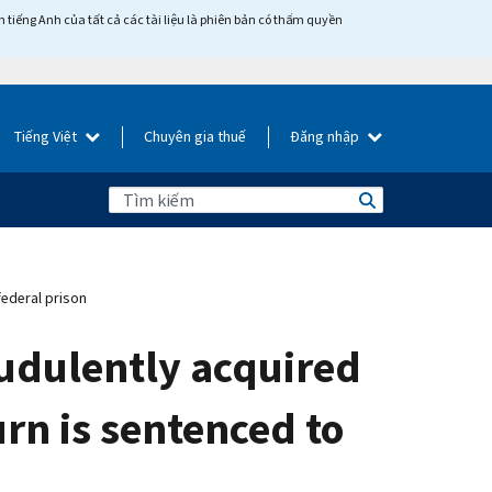
tiếng Anh của tất cả các tài liệu là phiên bản có thẩm quyền
Tiếng Việt
Chuyên gia thuế
Đăng nhập
federal prison
audulently acquired
urn is sentenced to