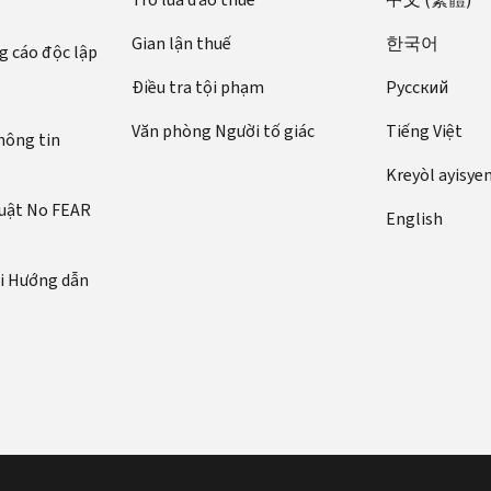
Gian lận thuế
한국어
 cáo độc lập
Điều tra tội phạm
Pусский
Văn phòng Người tố giác
Tiếng Việt
hông tin
Kreyòl ayisye
luật No FEAR
English
ới Hướng dẫn