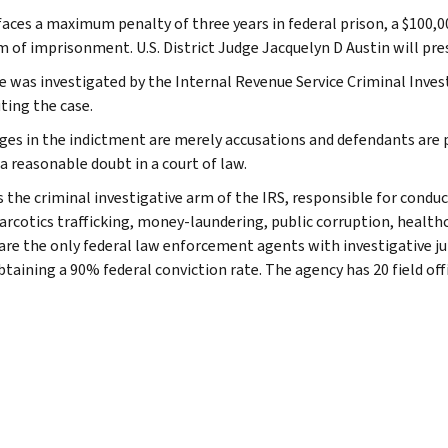
 faces a maximum penalty of three years in federal prison, a $100,0
m of imprisonment. U.S. District Judge Jacquelyn D Austin will pres
e was investigated by the Internal Revenue Service Criminal Investi
ting the case.
rges in the indictment are merely accusations and defendants are 
a reasonable doubt in a court of law.
s the criminal investigative arm of the IRS, responsible for conduc
narcotics trafficking, money-laundering, public corruption, healthc
are the only federal law enforcement agents with investigative jur
btaining a 90% federal conviction rate. The agency has 20 field off