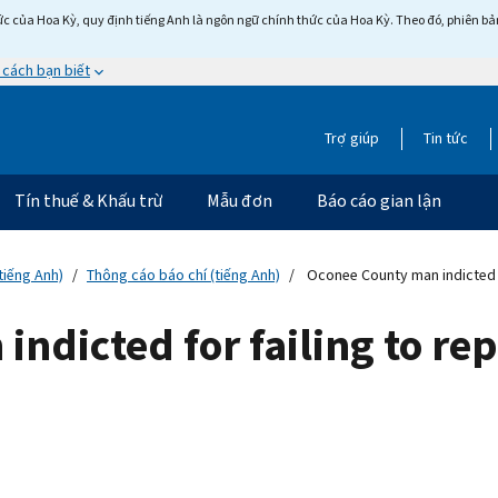
c của Hoa Kỳ, quy định tiếng Anh là ngôn ngữ chính thức của Hoa Kỳ. Theo đó, phiên bản 
 cách bạn biết
Trợ giúp
Tin tức
Tín thuế & Khấu trừ
Mẫu đơn
Báo cáo gian lận
tiếng Anh)
Thông cáo báo chí (tiếng Anh)
Oconee County man indicted f
ndicted for failing to re