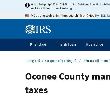
Skip
Lệnh Hành pháp 14224, Chỉ định tiếng Anh là ngôn ngữ chính thứ
to
của tất cả thông tin của liên bang.
main
Đây là
Một trang web chính thức của chính phủ Hoa Kỳ
content
Information
Menu
Khai thuế
Thanh toán
Hoàn thuế
Điều
hướng
chính
Trang chủ
Cơ quan của chúng tôi
Điều Tra Tội Phạm (
Oconee County man i
taxes