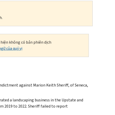
h.
i hiện không có bản phiên dịch
gữ của quý vị
 indictment against Marion Keith Sheriff, of Seneca,
ated a landscaping business in the Upstate and
m 2019 to 2022. Sheriff failed to report