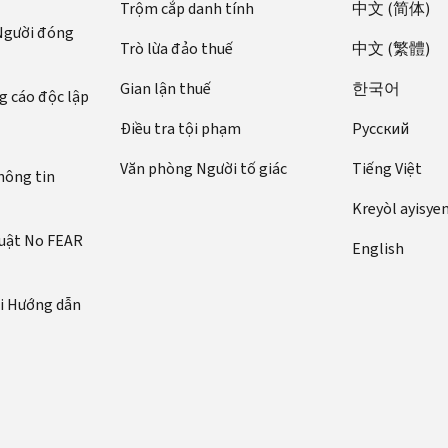
Trộm cắp danh tính
中文 (简体)
 Người đóng
Trò lừa đảo thuế
中文 (繁體)
Gian lận thuế
한국어
 cáo độc lập
Điều tra tội phạm
Pусский
Văn phòng Người tố giác
Tiếng Việt
hông tin
Kreyòl ayisye
luật No FEAR
English
ới Hướng dẫn