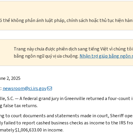
à có thể không phản ánh luật pháp, chính sách hoặc thủ tục hiện hàn
Trang này chưa được phiên dịch sang tiếng Việt vì chúng tô
bằng ngôn ngữ quý vị ưa chuộng.
Nhận trợ giúp bằng ngôn n
une 2, 2025
t:
newsroom@ci.irs.gov
le, S.C. — A federal grand jury in Greenville returned a four-count
ng false tax returns.
ng to court documents and statements made in court, Sheriff oper
ly failed to report cashed business checks as income to the IRS fro
mately $1,006,633.00 in income.