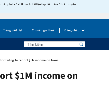
tiếng Anh của tất cả các tài liệu là phiên bản có thẩm quyền
Tiếng Việt
Chuyên gia thuế
Đăng nhập
or failing to report $1M income on taxes
port $1M income on