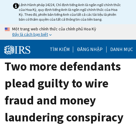
Skip
Lệnh Hành pháp 14224, Chỉ định tiếng Anh là ngôn ngữ chính thức
của Hoa Kỳ, quy định tiếng Anh là ngôn ngữ chính thức của Hoa
to
Kỳ. Theo đó, phiên bản tiếng Anh của tất cả các tài liệu là phiên
main
bản có thẩm quyền của tất cả thông tin của liên bang.
content
Một trang web chính thức của chính phủ Hoa Kỳ
Đây là cách bạn biết
TÌM KIẾM
ĐĂNG NHẬP
DANH MỤC
Two more defendants
plead guilty to wire
fraud and money
laundering conspiracy