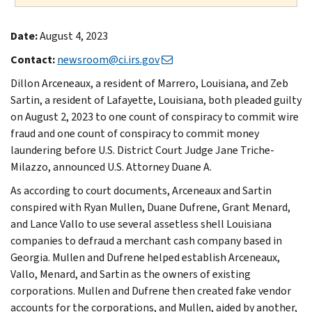
Date:
August 4, 2023
Contact:
newsroom@ci.irs.gov
Dillon Arceneaux, a resident of Marrero, Louisiana, and Zeb
Sartin, a resident of Lafayette, Louisiana, both pleaded guilty
on August 2, 2023 to one count of conspiracy to commit wire
fraud and one count of conspiracy to commit money
laundering before U.S. District Court Judge Jane Triche-
Milazzo, announced U.S. Attorney Duane A.
As according to court documents, Arceneaux and Sartin
conspired with Ryan Mullen, Duane Dufrene, Grant Menard,
and Lance Vallo to use several assetless shell Louisiana
companies to defraud a merchant cash company based in
Georgia. Mullen and Dufrene helped establish Arceneaux,
Vallo, Menard, and Sartin as the owners of existing
corporations. Mullen and Dufrene then created fake vendor
accounts for the corporations, and Mullen, aided by another,