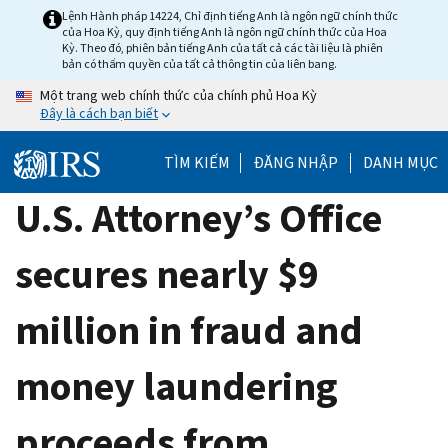
Skip
Lệnh Hành pháp 14224, Chỉ định tiếng Anh là ngôn ngữ chính thức
của Hoa Kỳ, quy định tiếng Anh là ngôn ngữ chính thức của Hoa
to
Kỳ. Theo đó, phiên bản tiếng Anh của tất cả các tài liệu là phiên
main
bản có thẩm quyền của tất cả thông tin của liên bang.
content
Một trang web chính thức của chính phủ Hoa Kỳ
Đây là cách bạn biết
TÌM KIẾM
ĐĂNG NHẬP
DANH MỤC
U.S. Attorney’s Office
secures nearly $9
million in fraud and
money laundering
proceeds from