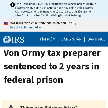
Skip
Lệnh Hành pháp 14224, Chỉ định tiếng Anh là ngôn ngữ chính thức
của Hoa Kỳ, quy định tiếng Anh là ngôn ngữ chính thức của Hoa
to
Kỳ. Theo đó, phiên bản tiếng Anh của tất cả các tài liệu là phiên
main
bản có thẩm quyền của tất cả thông tin của liên bang.
content
Một trang web chính thức của chính phủ Hoa Kỳ
Đây là cách bạn biết
TÌM KIẾM
ĐĂNG NHẬP
DANH MỤC
Von Ormy tax preparer
sentenced to 2 years in
federal prison
Thông báo: Nội dung lịch sử