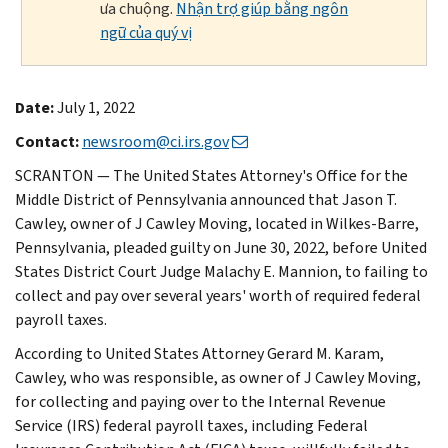
ưa chuộng.
Nhận trợ giúp bằng ngôn
ngữ của quý vị
Date:
July 1, 2022
Contact:
newsroom@ci.irs.gov
SCRANTON — The United States Attorney's Office for the
Middle District of Pennsylvania announced that Jason T.
Cawley, owner of J Cawley Moving, located in Wilkes-Barre,
Pennsylvania, pleaded guilty on June 30, 2022, before United
States District Court Judge Malachy E. Mannion, to failing to
collect and pay over several years' worth of required federal
payroll taxes.
According to United States Attorney Gerard M. Karam,
Cawley, who was responsible, as owner of J Cawley Moving,
for collecting and paying over to the Internal Revenue
Service (IRS) federal payroll taxes, including Federal