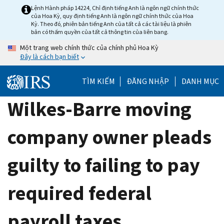
Skip
Lệnh Hành pháp 14224, Chỉ định tiếng Anh là ngôn ngữ chính thức
của Hoa Kỳ, quy định tiếng Anh là ngôn ngữ chính thức của Hoa
to
Kỳ. Theo đó, phiên bản tiếng Anh của tất cả các tài liệu là phiên
main
bản có thẩm quyền của tất cả thông tin của liên bang.
content
Một trang web chính thức của chính phủ Hoa Kỳ
Đây là cách bạn biết
TÌM KIẾM
ĐĂNG NHẬP
DANH MỤC
Wilkes-Barre moving
company owner pleads
guilty to failing to pay
required federal
payroll taxes