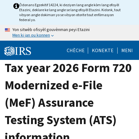
Skip
Òdonans Egzekitif 14224, ki deziyen lang angle kòm lang ofisyèl
Etazini, deklare ke lang angle se lang ofisyèl Etazini. Kidonk, tout
to
vèsyon angle dokiman yo se vèsyon otorite tout enfòmasyon
main
federal yo.
content
Yon sitwèb ofisyèl gouvènman peyi Etazini
Men ki jan ou konnen
CHÈCHE
KONEKTE
MENI
Tax year 2026 Form 720
Modernized e-File
(MeF) Assurance
Testing System (ATS)
information