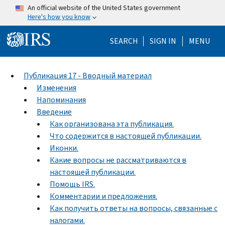
Skip to main content
An official website of the United States government
Here's how you know
Help Menu Mo
SEARCH
SIGN IN
MENU
Публикация 17 - Вводный материал
Изменения
Напоминания
Введение
Как организована эта публикация.
Что содержится в настоящей публикации.
Иконки.
Какие вопросы не рассматриваются в
настоящей публикации.
Помощь IRS.
Комментарии и предложения.
Как получить ответы на вопросы, связанные с
налогами.