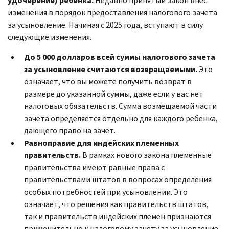
удочерение) ребенка.
Недавно принятый закон внес
изменения в порядок предоставления налогового зачета
за усыновление. Начиная с 2025 года, вступают в силу
следующие изменения.
До 5 000 долларов всей суммы налогового зачета
за усыновление считаются возвращаемыми.
Это
означает, что вы можете получить возврат в
размере до указанной суммы, даже если у вас нет
налоговых обязательств. Сумма возмещаемой части
зачета определяется отдельно для каждого ребенка,
дающего право на зачет.
Равноправие для индейских племенных
правительств.
В рамках нового закона племенные
правительства имеют равные права с
правительствами штатов в вопросах определения
особых потребностей при усыновлении. Это
означает, что решения как правительств штатов,
так и правительств индейских племен признаются
применительно к налоговому зачету за усыновление.