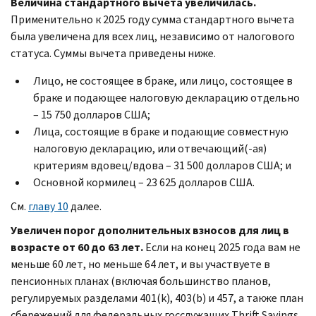
Величина стандартного вычета увеличилась.
Применительно к 2025 году сумма стандартного вычета
была увеличена для всех лиц, независимо от налогового
статуса. Суммы вычета приведены ниже.
Лицо, не состоящее в браке, или лицо, состоящее в
браке и подающее налоговую декларацию отдельно
– 15 750 долларов США;
Лица, состоящие в браке и подающие совместную
налоговую декларацию, или отвечающий(-ая)
критериям вдовец/вдова – 31 500 долларов США; и
Основной кормилец – 23 625 долларов США.
См.
главу 10
далее.
Увеличен порог дополнительных взносов для лиц в
возрасте от 60 до 63 лет.
Если на конец 2025 года вам не
меньше 60 лет, но меньше 64 лет, и вы участвуете в
пенсионных планах (включая большинство планов,
регулируемых разделами 401(k), 403(b) и 457, а также план
сбережений для федеральных госслужащих Thrift Savings