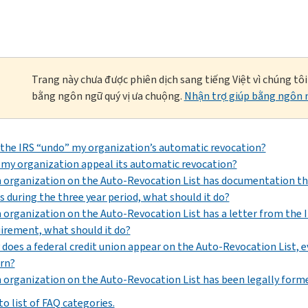
Trang này chưa được phiên dịch sang tiếng Việt vì chúng tô
bằng ngôn ngữ quý vị ưa chuộng.
Nhận trợ giúp bằng ngôn n
the IRS “undo” my organization’s automatic revocation?
my organization appeal its automatic revocation?
n organization on the Auto-Revocation List has documentation tha
s during the three year period, what should it do?
n organization on the Auto-Revocation List has a letter from the I
irement, what should it do?
does a federal credit union appear on the Auto-Revocation List, ev
rn?
n organization on the Auto-Revocation List has been legally forme
o list of FAQ categories.