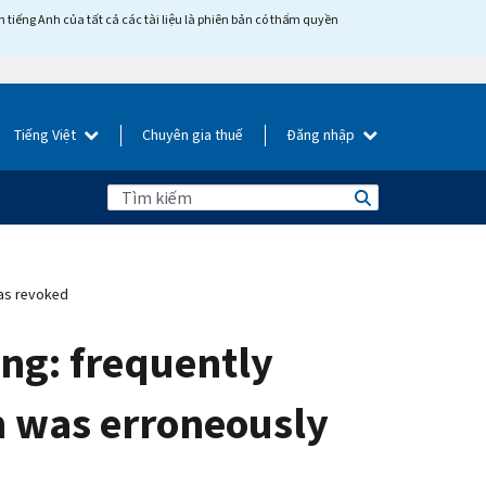
tiếng Anh của tất cả các tài liệu là phiên bản có thẩm quyền
Tiếng Việt
Chuyên gia thuế
Đăng nhập
 as revoked
ing: frequently
n was erroneously