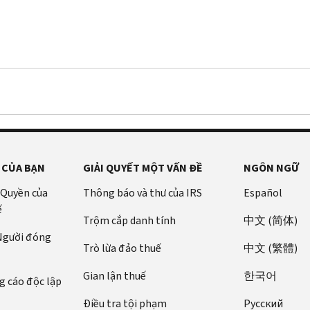
 CỦA BẠN
GIẢI QUYẾT MỘT VẤN ĐỀ
NGÔN NGỮ
 Quyền của
Thông báo và thư của IRS
Español
ế
Trộm cắp danh tính
中文 (简体)
 Người đóng
Trò lừa đảo thuế
中文 (繁體)
Gian lận thuế
한국어
 cáo độc lập
Điều tra tội phạm
Pусский