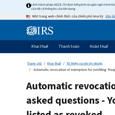
Skip
Lệnh Hành pháp 14224, Chỉ định tiếng Anh là ngôn ngữ chính thứ
to
của tất cả thông tin của liên bang.
main
Đây là
Một trang web chính thức của chính phủ Hoa Kỳ
content
Information
Menu
Khai thuế
Thanh toán
Hoàn thuế
Điều
hướng
chính
Trang chủ
Khai thuế
Từ thiện và phi lợi nhuận
Automatic revocation of exemption for nonfiling: freq
Automatic revocatio
asked questions - Y
listed as revoked