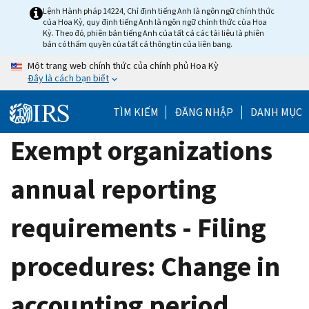
Skip
Lệnh Hành pháp 14224, Chỉ định tiếng Anh là ngôn ngữ chính thức
của Hoa Kỳ, quy định tiếng Anh là ngôn ngữ chính thức của Hoa
to
Kỳ. Theo đó, phiên bản tiếng Anh của tất cả các tài liệu là phiên
main
bản có thẩm quyền của tất cả thông tin của liên bang.
content
Một trang web chính thức của chính phủ Hoa Kỳ
Đây là cách bạn biết
TÌM KIẾM
ĐĂNG NHẬP
DANH MỤC
Exempt organizations
annual reporting
requirements - Filing
procedures: Change in
accounting period