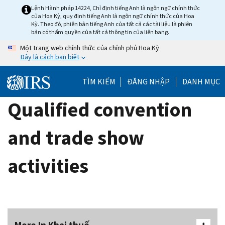
Skip
Lệnh Hành pháp 14224, Chỉ định tiếng Anh là ngôn ngữ chính thức
của Hoa Kỳ, quy định tiếng Anh là ngôn ngữ chính thức của Hoa
to
Kỳ. Theo đó, phiên bản tiếng Anh của tất cả các tài liệu là phiên
main
bản có thẩm quyền của tất cả thông tin của liên bang.
content
Một trang web chính thức của chính phủ Hoa Kỳ
Đây là cách bạn biết
TÌM KIẾM
ĐĂNG NHẬP
DANH MỤC
Qualified convention
and trade show
activities