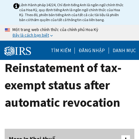
Skip
Lệnh Hành pháp 14224, Chỉ định tiếng Anh là ngôn ngữ chính thức
của Hoa Kỳ, quy định tiếng Anh là ngôn ngữ chính thức của Hoa
to
Kỳ. Theo đó, phiên bản tiếng Anh của tất cả các tài liệu là phiên
main
bản có thẩm quyền của tất cả thông tin của liên bang.
content
Một trang web chính thức của chính phủ Hoa Kỳ
Đây là cách bạn biết
TÌM KIẾM
ĐĂNG NHẬP
DANH MỤC
Reinstatement of tax-
exempt status after
automatic revocation