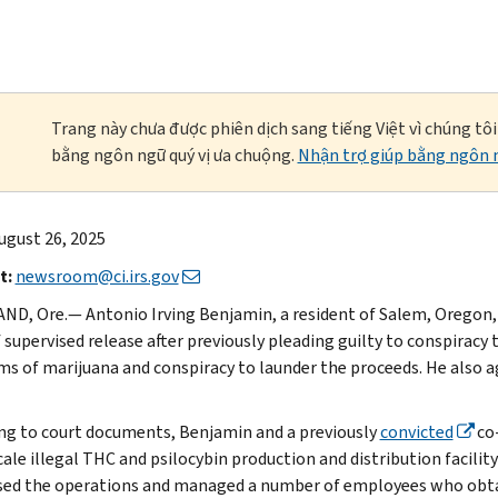
Trang này chưa được phiên dịch sang tiếng Việt vì chúng tô
bằng ngôn ngữ quý vị ưa chuộng.
Nhận trợ giúp bằng ngôn n
ugust 26, 2025
t:
newsroom@ci.irs.gov
D, Ore.— Antonio Irving Benjamin, a resident of Salem, Oregon,
 supervised release after previously pleading guilty to conspiracy 
ms of marijuana and conspiracy to launder the proceeds. He also a
ng to court documents, Benjamin and a previously
convicted
co-
cale illegal THC and psilocybin production and distribution facil
sed the operations and managed a number of employees who obtai