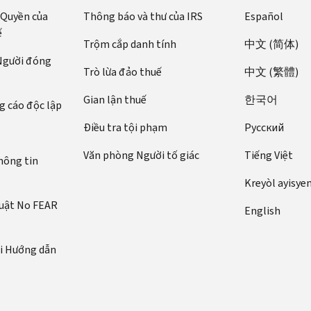
 Quyền của
Thông báo và thư của IRS
Español
ế
Trộm cắp danh tính
中文 (简体)
 Người đóng
Trò lừa đảo thuế
中文 (繁體)
Gian lận thuế
한국어
 cáo độc lập
Điều tra tội phạm
Pусский
Văn phòng Người tố giác
Tiếng Việt
hông tin
Kreyòl ayisye
luật No FEAR
English
ới Hướng dẫn