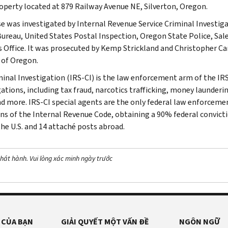
operty located at 879 Railway Avenue NE, Silverton, Oregon.
se was investigated by Internal Revenue Service Criminal Investig
Bureau, United States Postal Inspection, Oregon State Police, 
’s Office. It was prosecuted by Kemp Strickland and Christopher Ca
t of Oregon.
minal Investigation (IRS-CI) is the law enforcement arm of the IRS
ations, including tax fraud, narcotics trafficking, money launderin
nd more. IRS-CI special agents are the only federal law enforcemen
ons of the Internal Revenue Code, obtaining a 90% federal convictio
the U.S. and 14 attaché posts abroad.
hát hành. Vui lòng xác minh ngày trước
 CỦA BẠN
GIẢI QUYẾT MỘT VẤN ĐỀ
NGÔN NGỮ