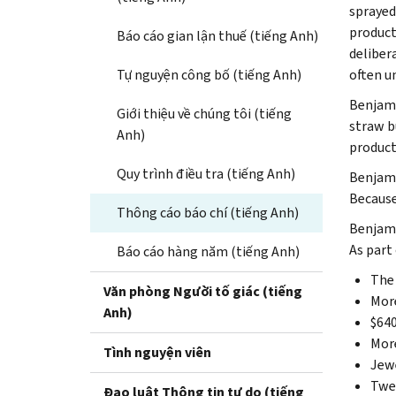
sprayed
product
Báo cáo gian lận thuế (tiếng Anh)
deliber
Tự nguyện công bố (tiếng Anh)
often u
Benjami
Giới thiệu về chúng tôi (tiếng
straw b
Anh)
product
Quy trình điều tra (tiếng Anh)
Benjami
Because 
Thông cáo báo chí (tiếng Anh)
Benjami
As part
Báo cáo hàng năm (tiếng Anh)
The 
Văn phòng Người tố giác (tiếng
More
Anh)
$640
More
Tình nguyện viên
Jewe
Twel
Đạo luật Thông tin tự do (tiếng