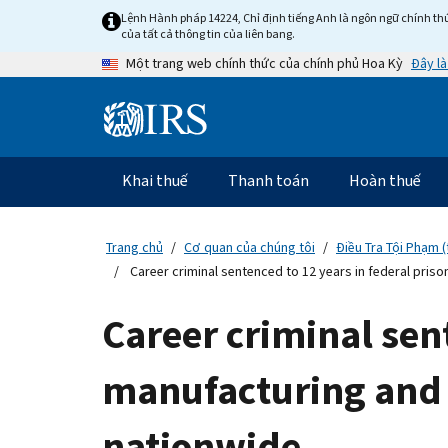
Skip
Lệnh Hành pháp 14224, Chỉ định tiếng Anh là ngôn ngữ chính thứ
to
của tất cả thông tin của liên bang.
main
Đây là
Một trang web chính thức của chính phủ Hoa Kỳ
content
Information
Menu
Khai thuế
Thanh toán
Hoàn thuế
Điều
hướng
chính
Trang chủ
Cơ quan của chúng tôi
Điều Tra Tội Phạm (
Career criminal sentenced to 12 years in federal pris
Career criminal sent
manufacturing and 
nationwide