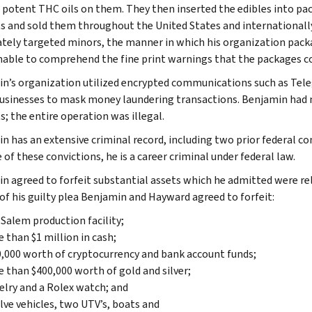
 potent THC oils on them. They then inserted the edibles into 
s and sold them throughout the United States and internationall
ately targeted minors, the manner in which his organization packa
nable to comprehend the fine print warnings that the packages c
n’s organization utilized encrypted communications such as Teleg
usinesses to mask money laundering transactions. Benjamin had no
s; the entire operation was illegal.
n has an extensive criminal record, including two prior federal con
of these convictions, he is a career criminal under federal law.
n agreed to forfeit substantial assets which he admitted were re
 of his guilty plea Benjamin and Hayward agreed to forfeit:
Salem production facility;
 than $1 million in cash;
,000 worth of cryptocurrency and bank account funds;
 than $400,000 worth of gold and silver;
lry and a Rolex watch; and
ve vehicles, two UTV’s, boats and