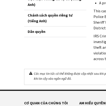
A pr
Anh)
This ca
Chánh sách quyền riêng tư
Police 
(tiếng Anh)
Sheriff
Distric
Dân quyền
IRS Cri
investig
theft a
violati
across 
Các mục tin tức có thể không được cập nhật sau khi p
khi tin cậy vào ngôn ngữ đó.
CƠ QUAN CỦA CHÚNG TÔI
AM HIỂU QUYỀN