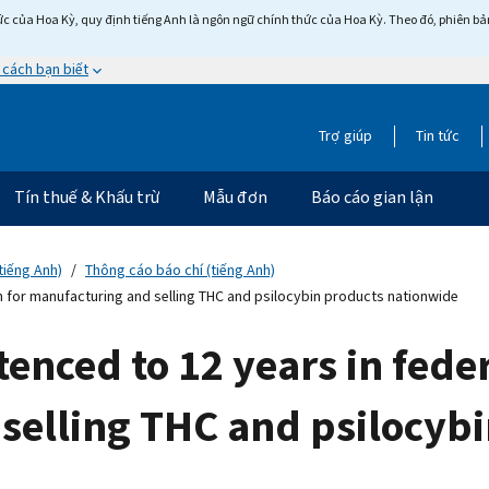
c của Hoa Kỳ, quy định tiếng Anh là ngôn ngữ chính thức của Hoa Kỳ. Theo đó, phiên bản 
 cách bạn biết
Trợ giúp
Tin tức
Tín thuế & Khấu trừ
Mẫu đơn
Báo cáo gian lận
tiếng Anh)
Thông cáo báo chí (tiếng Anh)
on for manufacturing and selling THC and psilocybin products nationwide
enced to 12 years in feder
selling THC and psilocyb