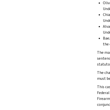
Oliv
Unde
Chia
Unde
Alva
Unde
Baez
the 
The max
sentenc
statuto
The cha
must be 
This ca
Federal
Firearm
conjunc