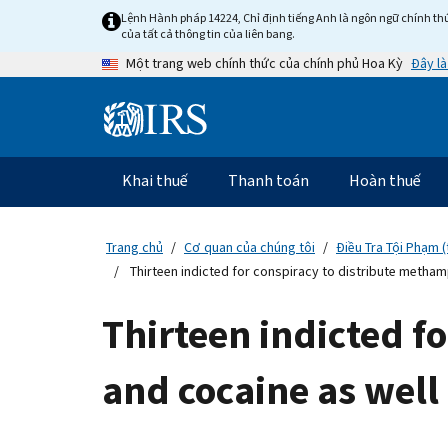
Skip
Lệnh Hành pháp 14224, Chỉ định tiếng Anh là ngôn ngữ chính thứ
to
của tất cả thông tin của liên bang.
main
Đây là
Một trang web chính thức của chính phủ Hoa Kỳ
content
Information
Menu
Khai thuế
Thanh toán
Hoàn thuế
Điều
hướng
chính
Trang chủ
Cơ quan của chúng tôi
Điều Tra Tội Phạm (
Thirteen indicted for conspiracy to distribute metham
Thirteen indicted 
and cocaine as well