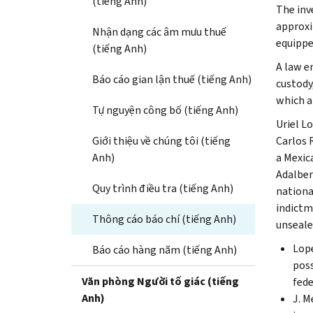
(tiếng Anh)
The inv
approxi
Nhận dạng các âm mưu thuế
equippe
(tiếng Anh)
A law e
Báo cáo gian lận thuế (tiếng Anh)
custody
which al
Tự nguyện công bố (tiếng Anh)
Uriel L
Giới thiệu về chúng tôi (tiếng
Carlos 
Anh)
a Mexic
Adalber
Quy trình điều tra (tiếng Anh)
nationa
indictm
Thông cáo báo chí (tiếng Anh)
unseale
Lope
Báo cáo hàng năm (tiếng Anh)
poss
Văn phòng Người tố giác (tiếng
fede
Anh)
J. M