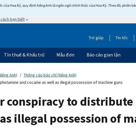
c của Hoa Kỳ, quy định tiếng Anh là ngôn ngữ chính thức của Hoa Kỳ. Theo đó, phiên bản 
 cách bạn biết
Trợ giúp
Tin tức
Tín thuế & Khấu trừ
Mẫu đơn
Báo cáo gian lận
tiếng Anh)
Thông cáo báo chí (tiếng Anh)
phetamine and cocaine as well as illegal possession of machine guns
for conspiracy to distrib
 as illegal possession of 