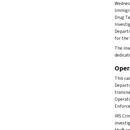
Wednesd
Immigra
Drug Ta
Investi
Departm
for the 
The inv
dedicat
Oper
This ca
Departm
transna
Operati
Enforce
IRS Cri
investig
theft a