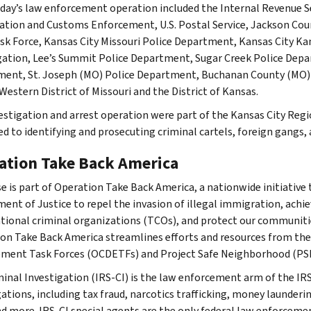
ay’s law enforcement operation included the Internal Revenue Servi
tion and Customs Enforcement, U.S. Postal Service, Jackson Cou
sk Force, Kansas City Missouri Police Department, Kansas City K
gation, Lee’s Summit Police Department, Sugar Creek Police Depa
ent, St. Joseph (MO) Police Department, Buchanan County (MO) Dru
Western District of Missouri and the District of Kansas.
estigation and arrest operation were part of the Kansas City Reg
ed to identifying and prosecuting criminal cartels, foreign gangs,
ation Take Back America
se is part of Operation Take Back America, a nationwide initiative 
ent of Justice to repel the invasion of illegal immigration, achie
tional criminal organizations (TCOs), and protect our communitie
on Take Back America streamlines efforts and resources from th
ment Task Forces (OCDETFs) and Project Safe Neighborhood (PS
minal Investigation (IRS-CI) is the law enforcement arm of the IRS
ations, including tax fraud, narcotics trafficking, money launderin
nd more. IRS-CI special agents are the only federal law enforcemen