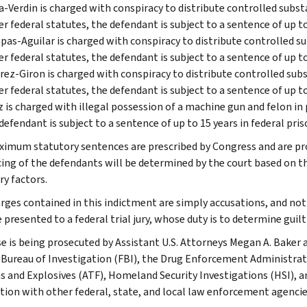
a-Verdin is charged with conspiracy to distribute controlled sub
r federal statutes, the defendant is subject to a sentence of up t
pas-Aguilar is charged with conspiracy to distribute controlled
r federal statutes, the defendant is subject to a sentence of up t
rez-Giron is charged with conspiracy to distribute controlled s
r federal statutes, the defendant is subject to a sentence of up t
 is charged with illegal possession of a machine gun and felon in 
defendant is subject to a sentence of up to 15 years in federal pri
imum statutory sentences are prescribed by Congress and are pro
ing of the defendants will be determined by the court based on th
ry factors.
rges contained in this indictment are simply accusations, and not
presented to a federal trial jury, whose duty is to determine guilt
se is being prosecuted by Assistant U.S. Attorneys Megan A. Baker 
 Bureau of Investigation (FBI), the Drug Enforcement Administrat
s and Explosives (ATF), Homeland Security Investigations (HSI), a
tion with other federal, state, and local law enforcement agencie