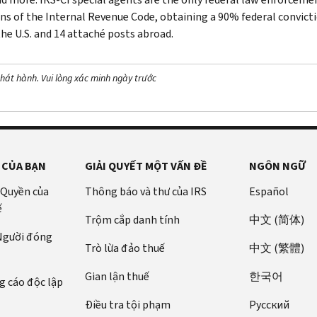
ons of the Internal Revenue Code, obtaining a 90% federal convictio
the U.S. and 14 attaché posts abroad.
hát hành. Vui lòng xác minh ngày trước
 CỦA BẠN
GIẢI QUYẾT MỘT VẤN ĐỀ
NGÔN NGỮ
 Quyền của
Thông báo và thư của IRS
Español
ế
Trộm cắp danh tính
中文 (简体)
 Người đóng
Trò lừa đảo thuế
中文 (繁體)
Gian lận thuế
한국어
 cáo độc lập
Điều tra tội phạm
Pусский