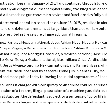
estigation began in January of 2024 and continued through June o
mately 40 kilograms of methamphetamine, two kilograms of cocai
d with machine gun conversion devices and functioned as fully a
nforcement operation conducted on June 18, 2025, resulted in nine
, and one defendant remains at large. More than a dozen law enfo
so resulted in the seizure of nine additional firearms.
opez-Farias, a Mexican national; Jesus Adrian Meza-Meza, a Mexican
R. Lepe-Virgen, a Mexico national; Pedro Ivan Roldan-Minjares, a 
an national; Jose Rodriguez-Vasquez, a Mexican national; Jose Ar
to Meza-Meza, a Mexican national; Maximiliano Oliva-Verdin, a Me
l; Jesus Alvarez-Giron, a Mexican national; and Kenneth Baez, of K
ent returned under seal by a federal grand jury in Kansas City, Mo.
d and made public today following the initial appearances of thos
z-Farias is charged with conspiracy to distribute controlled sub
ession of a firearm, illegal possession of a machine gun, distribu
ral statutes, the defendant is subject to a sentence of up to life
eza-Meza is charged with conspiracy to distribute controlled su