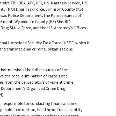
ce FBI, DEA, ATF, HSI, U.S. Marshals Service, U.S.
nty (MO) Drug Task Force, Johnson County (KS)
ansas Police Department, the Kansas Bureau of
rtment, Wyandotte County (KS) Sheriff’s
g Strike Force, and the U.S. Attorney’s Offices
ional Homeland Security Task Force (HSTF) which is
 and transnational criminal organizations.
that marshals the full resources of the
ve the total elimination of cartels and
s from the perpetrators of violent crime.
e Department’s Organized Crime Drug
N).
, responsible for conducting financial crime
g, public corruption, healthcare fraud, identity
t agents with investigative jurisdiction over