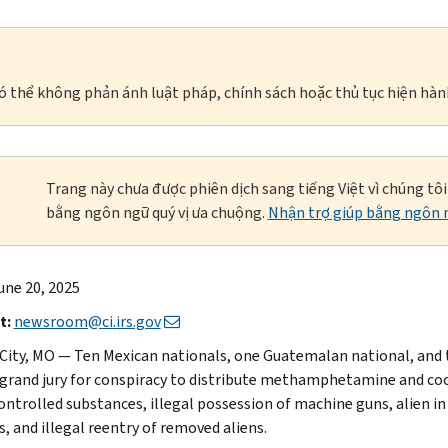
à có thể không phản ánh luật pháp, chính sách hoặc thủ tục hiện hàn
Trang này chưa được phiên dịch sang tiếng Việt vì chúng tô
bằng ngôn ngữ quý vị ưa chuộng.
Nhận trợ giúp bằng ngôn n
une 20, 2025
t:
newsroom@ci.irs.gov
City, MO — Ten Mexican nationals, one Guatemalan national, and t
 grand jury for conspiracy to distribute methamphetamine and coc
ontrolled substances, illegal possession of machine guns, alien in
, and illegal reentry of removed aliens.