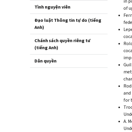
in p
Tình nguyện viên
of u
Fern
Đạo luật Thông tin tự do (tiếng
fede
Anh)
Lepe
coca
Chánh sách quyền riêng tư
Rold
(tiếng Anh)
coca
impr
Dân quyền
Guil
meth
char
Rodr
and 
for 
Troc
Unde
A. M
Unde