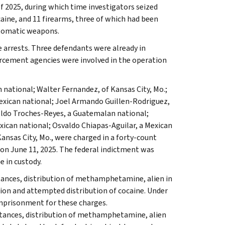
f 2025, during which time investigators seized
ne, and 11 firearms, three of which had been
utomatic weapons.
 arrests. Three defendants were already in
rcement agencies were involved in the operation
 national; Walter Fernandez, of Kansas City, Mo.;
Mexican national; Joel Armando Guillen-Rodriguez,
oldo Troches-Reyes, a Guatemalan national;
xican national; Osvaldo Chiapas-Aguilar, a Mexican
ansas City, Mo., were charged in a forty-count
, on June 11, 2025. The federal indictment was
e in custody.
stances, distribution of methamphetamine, alien in
tion and attempted distribution of cocaine. Under
 imprisonment for these charges.
bstances, distribution of methamphetamine, alien