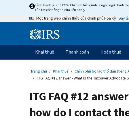
Skip
Lệnh Hành pháp 14224, Chỉ định tiếng Anh là ngôn ngữ chính thứ
to
của tất cả thông tin của liên bang.
main
Đây là
Một trang web chính thức của chính phủ Hoa Kỳ
content
Information
Menu
Khai thuế
Thanh toán
Hoàn thuế
Điều
hướng
chính
Trang chủ
Khai thuế
Chính phủ bộ lạc thổ dân (tiếng 
ITG FAQ #12 answer - What is the Taxpayer Advocate S
ITG FAQ #12 answer 
how do I contact t