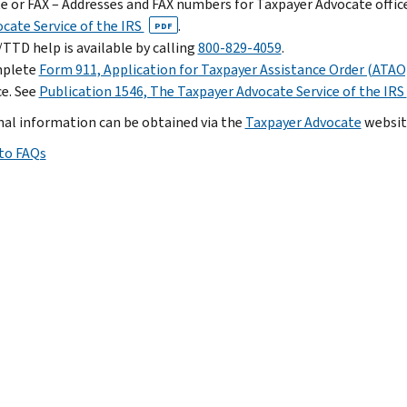
e or FAX – Addresses and FAX numbers for Taxpayer Advocate office
cate Service of the IRS
.
PDF
TTD help is available by calling
800-829-4059
.
plete
Form 911, Application for Taxpayer Assistance Order (ATAO
ce. See
Publication 1546, The Taxpayer Advocate Service of the IRS
nal information can be obtained via the
Taxpayer Advocate
websit
to FAQs