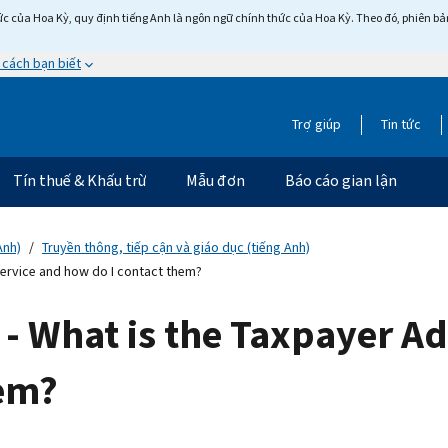
c của Hoa Kỳ, quy định tiếng Anh là ngôn ngữ chính thức của Hoa Kỳ. Theo đó, phiên bản 
 cách bạn biết
Trợ giúp
Tin tức
Tín thuế & Khấu trừ
Mẫu đơn
Báo cáo gian lận
Anh)
Truyền thông, tiếp cận và giáo dục (tiếng Anh)
ervice and how do I contact them?
- What is the Taxpayer Ad
hem?