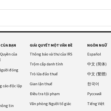
 CỦA BẠN
GIẢI QUYẾT MỘT VẤN ĐỀ
NGÔN NGỮ
 Quyền của
Thông báo và thư của IRS
Español
ế
Trộm cắp danh tính
中文 (简体)
 Người đóng
Trò lừa đảo thuế
中文 (繁體)
Gian lận thuế
한국어
 cáo độc lập
Điều tra tội phạm
Pусский
Văn phòng Người tố giác
Tiếng Việt
hông tin