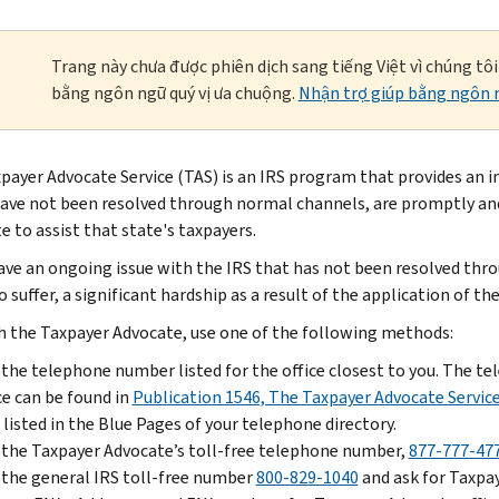
Trang này chưa được phiên dịch sang tiếng Việt vì chúng tô
bằng ngôn ngữ quý vị ưa chuộng.
Nhận trợ giúp bằng ngôn n
payer Advocate Service (TAS) is an IRS program that provides an 
ave not been resolved through normal channels, are promptly and 
e to assist that state's taxpayers.
have an ongoing issue with the IRS that has not been resolved thro
 suffer, a significant hardship as a result of the application of th
h the Taxpayer Advocate, use one of the following methods:
 the telephone number listed for the office closest to you. The 
ce can be found in
Publication 1546, The Taxpayer Advocate Service
 listed in the Blue Pages of your telephone directory.
 the Taxpayer Advocate’s toll-free telephone number,
877-777-47
 the general IRS toll-free number
800-829-1040
and ask for Taxpay