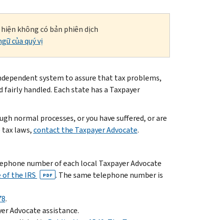
i hiện không có bản phiên dịch
gữ của quý vị
independent system to assure that tax problems,
fairly handled. Each state has a Taxpayer
ugh normal processes, or you have suffered, or are
e tax laws,
contact the Taxpayer Advocate
.
telephone number of each local Taxpayer Advocate
 of the IRS
. The same telephone number is
PDF
78
.
er Advocate assistance.