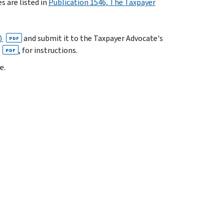
s are listed in
Publication 1546, The Taxpayer
)
and submit it to the Taxpayer Advocate's
PDF
, for instructions.
PDF
e.