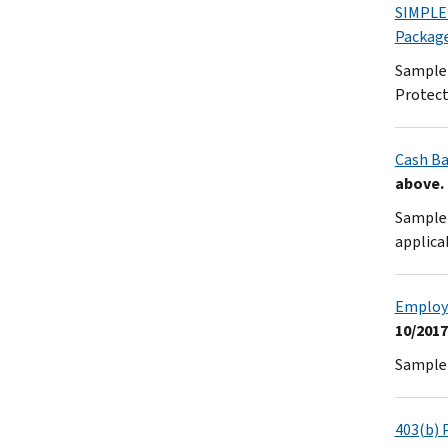
SIMPLE 
Packag
Sample 
Protect
Cash Ba
above.
Sample 
applica
Employe
10/2017
Sample 
403(b) 