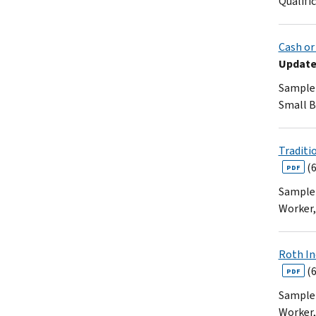
Qualifi
Cash or
Updated
Sample 
Small Bu
Traditi
(6
PDF
Sample 
Worker,
Roth In
(6
PDF
Sample 
Worker,