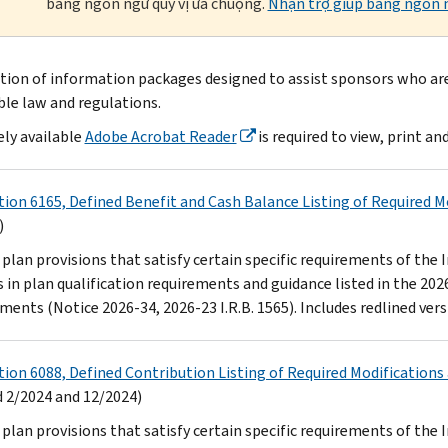
bằng ngôn ngữ quý vị ưa chuộng.
Nhận trợ giúp bằng ngôn n
ction of information packages designed to assist sponsors who are
ble law and regulations.
ely available
Adobe Acrobat Reader
is required to view, print and
tion 6165, Defined Benefit and Cash Balance Listing of Required 
)
plan provisions that satisfy certain specific requirements of the
 in plan qualification requirements and guidance listed in the 202
ments (Notice 2026-34, 2026-23 I.R.B. 1565). Includes redlined ve
tion 6088, Defined Contribution Listing of Required Modificatio
 2/2024 and 12/2024)
plan provisions that satisfy certain specific requirements of the