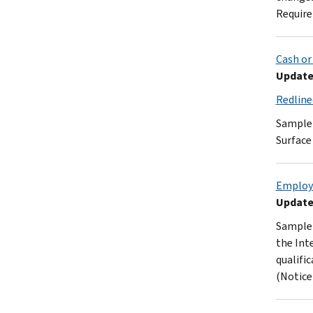
Require
Cash or
Updated
Redline
Sample 
Surface
Employe
Updated
Sample 
the Int
qualifi
(Notice 