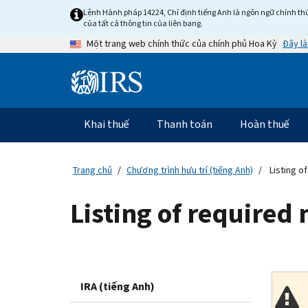
Skip
Lệnh Hành pháp 14224, Chỉ định tiếng Anh là ngôn ngữ chính thứ
to
của tất cả thông tin của liên bang.
main
Đây là
Một trang web chính thức của chính phủ Hoa Kỳ
content
Information
Menu
Khai thuế
Thanh toán
Hoàn thuế
Điều
hướng
chính
Trang chủ
Chương trình hưu trí (tiếng Anh)
Listing o
Listing of required
IRA (tiếng Anh)