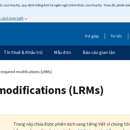
c của Hoa Kỳ, quy định tiếng Anh là ngôn ngữ chính thức của Hoa Kỳ. Theo đó, phiên bản 
 cách bạn biết
Trợ giúp
Tin tức
Tín thuế & Khấu trừ
Mẫu đơn
Báo cáo gian lận
f required modifications (LRMs)
 modifications (LRMs)
Trang này chưa được phiên dịch sang tiếng Việt vì chúng tô