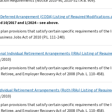
cation Requirements (Notice 2010-90, 2010-52 I.R.B. 909).
 Deferred Arrangement (CODA) Listing of Required Modifications
 10/2017 and 1/2024 – see above.
plan provisions that satisfy certain specific requirements of th
siness Jobs Act of 2010 (P.L. 111-240).
onal Individual Retirement Arrangements (IRAs) Listing of Requi
/2010)
plan provisions that satisfy certain specific requirements of th
 Retiree, and Employer Recovery Act of 2008 (Pub. L. 110-458).
dividual Retirement Arrangements (Roth IRAs) Listing of Requir
/2010)
plan provisions that satisfy certain specific requirements of th
 Retiree, and Employer Recovery Act of 2008 (Pub. L. 110-458).