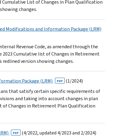
3 Cumulative List of Changes in Plan Qualification
n showing changes.
red Modifications and Information Package (LRM)
e Internal Revenue Code, as amended through the
he 2023 Cumulative list of Changes in Retirement
es redlined version showing changes.
Information Package (LRM)
(1/2024)
PDF
ns that satisfy certain specific requirements of
isions and taking into account changes in plan
st of Changes in Retirement Plan Qualification
(LRM)
(4/2022, updated 4/2023 and 2/2024)
PDF