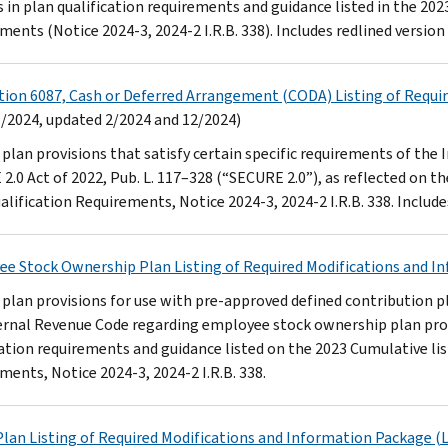
 in plan qualification requirements and guidance listed in the 202
ments (Notice 2024-3, 2024-2 I.R.B. 338). Includes redlined versio
tion 6087, Cash or Deferred Arrangement (CODA) Listing of Requi
/2024, updated 2/2024 and 12/2024)
plan provisions that satisfy certain specific requirements of th
2.0 Act of 2022, Pub. L. 117–328 (“SECURE 2.0”), as reflected on t
alification Requirements, Notice 2024-3, 2024-2 I.R.B. 338. Includ
e Stock Ownership Plan Listing of Required Modifications and 
plan provisions for use with pre-approved defined contribution pla
ernal Revenue Code regarding employee stock ownership plan prov
cation requirements and guidance listed on the 2023 Cumulative li
ments, Notice 2024-3, 2024-2 I.R.B. 338.
Plan Listing of Required Modifications and Information Package 