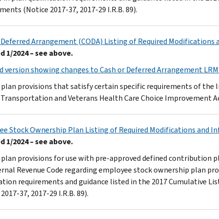
ments (Notice 2017-37, 2017-29 I.R.B. 89).
 Deferred Arrangement (CODA) Listing of Required Modifications
 1/2024 – see above.
d version showing changes to Cash or Deferred Arrangement LR
plan provisions that satisfy certain specific requirements of th
 Transportation and Veterans Health Care Choice Improvement Act 
e Stock Ownership Plan Listing of Required Modifications and 
 1/2024 – see above.
plan provisions for use with pre-approved defined contribution pla
ernal Revenue Code regarding employee stock ownership plan prov
cation requirements and guidance listed in the 2017 Cumulative Li
2017-37, 2017-29 I.R.B. 89).