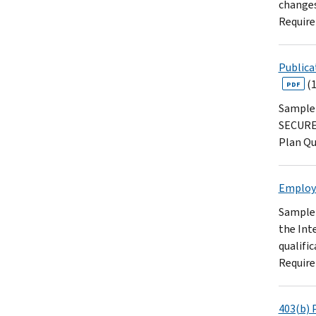
changes
Require
Publica
(1
PDF
Sample 
SECURE 
Plan Qu
Employe
Sample 
the Int
qualifi
Require
403(b) 