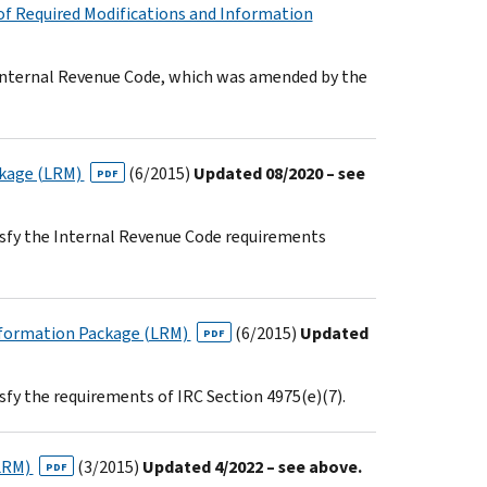
of Required Modifications and Information
e Internal Revenue Code, which was amended by the
ckage (LRM)
(6/2015)
Updated 08/2020 – see
PDF
isfy the Internal Revenue Code requirements
Information Package (LRM)
(6/2015)
Updated
PDF
sfy the requirements of IRC Section 4975(e)(7).
(LRM)
(3/2015)
Updated 4/2022 – see above.
PDF