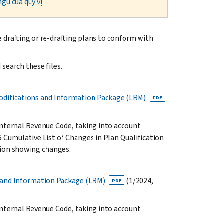
gữ của quý vị
 drafting or re-drafting plans to conform with
 search these files.
Modifications and Information Package (LRM)
PDF
 Internal Revenue Code, taking into account
6 Cumulative List of Changes in Plan Qualification
rsion showing changes.
ns and Information Package (LRM)
(1/2024,
PDF
 Internal Revenue Code, taking into account