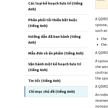
Các loại kế hoạch hưu trí (tiếng
Anh)
A QDRO 
Phân phối tối thiểu bắt buộc
spouse,
(tiếng Anh)
such as:
Hướng dẫn đã ban hành (tiếng
the 
Anh)
the 
A QDRO 
Mẫu đơn và ấn phẩm (tiếng Anh)
A spous
Vận hành một kế hoạch hưu trí
she wer
(tiếng Anh)
contrac
the spo
Tin tức (tiếng Anh)
A QDRO d
Chỉ mục chủ đề (tiếng Anh)
An indiv
receive
nonspous