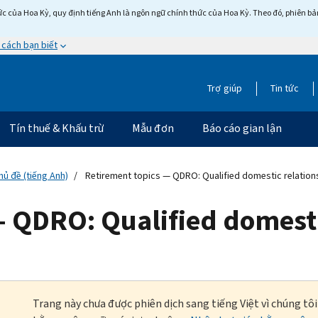
c của Hoa Kỳ, quy định tiếng Anh là ngôn ngữ chính thức của Hoa Kỳ. Theo đó, phiên bản 
 cách bạn biết
Trợ giúp
Tin tức
Tín thuế & Khấu trừ
Mẫu đơn
Báo cáo gian lận
hủ đề (tiếng Anh)
Retirement topics — QDRO: Qualified domestic relation
 QDRO: Qualified domesti
Trang này chưa được phiên dịch sang tiếng Việt vì chúng tô