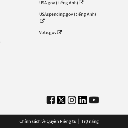
USA.gov (tiếng Anh)
USAspending.gov (tiếng Anh)
Vote.gov
n
Chính sách về Quyền Riêng tư
Trợ năng