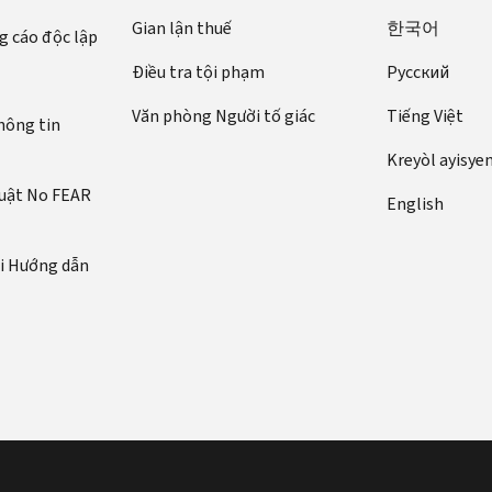
Gian lận thuế
한국어
 cáo độc lập
Điều tra tội phạm
Pусский
Văn phòng Người tố giác
Tiếng Việt
hông tin
Kreyòl ayisye
luật No FEAR
English
ới Hướng dẫn