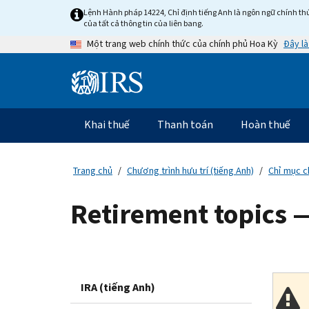
Skip
Lệnh Hành pháp 14224, Chỉ định tiếng Anh là ngôn ngữ chính thứ
to
của tất cả thông tin của liên bang.
main
Đây là
Một trang web chính thức của chính phủ Hoa Kỳ
content
Information
Menu
Khai thuế
Thanh toán
Hoàn thuế
Điều
hướng
chính
Trang chủ
Chương trình hưu trí (tiếng Anh)
Chỉ mục c
Retirement topics —
IRA (tiếng Anh)