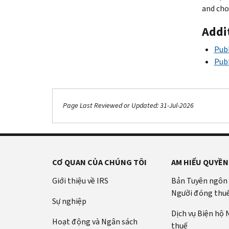
and choo
Addi
Publ
Publ
Page Last Reviewed or Updated: 31-Jul-2026
CƠ QUAN CỦA CHÚNG TÔI
AM HIỂU QUYỀN
Giới thiệu về IRS
Bản Tuyên ngôn
Người đóng thu
Sự nghiệp
Dịch vụ Biện hộ
Hoạt động và Ngân sách
thuế