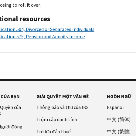
sing to roll it over.
tional resources
ication 504, Divorced or Separated Individuals
ication 575, Pension and Annuity Income
 CỦA BẠN
GIẢI QUYẾT MỘT VẤN ĐỀ
NGÔN NGỮ
 Quyền của
Thông báo và thư của IRS
Español
ế
Trộm cắp danh tính
中文 (简体)
 Người đóng
Trò lừa đảo thuế
中文 (繁體)