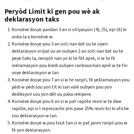
Peryòd Limit ki gen pou wè ak
deklarasyon taks
Konsève dosye pandan 3 an si sitiyasyon (4), (5), epi (6) ki
anba la a konsène w.
Konsève dosye pou 3 an soti nan dat ou te siyen
deklarasyon orijial ou an oubyen 2 an soti nan dat ou te
peye taks la, nenpòt nan yo ki te fèt apre, si w te fè
reklamasyon pou kredi oubyen ranbousman aprè w te fin
voye deklarasyon w lan.
Konsève dosye pou 7 an si w te ranpli, fè yeklamasyon pou
pèdi w pèdi sou yon tit ki san valè oubyen pou yon
dediksyon sou yon dèt ou paka rekipere.
Konsève dosye pou 6 an si w pat rapòte revni w te dwe
rapòte, epi si l reprezante plis pase 25% revni bri ki afiche
sou deklarasyon w lan.
Konsève dosye w pou tout tan si w pat janm ranpli pou w
fè yon deklarasyon.