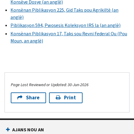
Konsève Dosye (an anglè)
Konsènan Piblikasyon 225, Gid Taks pou Agrikiltè (an
anglè)
Piblikasyon 594, Pwosesis Koleksyon IRS la (an anglè)
Konsènan Piblikasyon 17, Taks sou Revni Federal Ou (Pou
Moun, an anglè)
Page Last Reviewed or Updated: 30-Jun-2026
Share
Print
AJANS NOU AN