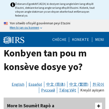
Skip
Òdonans Egzekitif 14224, ki deziyen lang angle kòm lang ofisyèl
Etazini, deklare ke lang angle se lang ofisyèl Etazini. Kidonk, tout
to
vèsyon angle dokiman yo se vèsyon otorite tout enfòmasyon
main
federal yo.
content
Yon sitwèb ofisyèl gouvènman peyi Etazini
Men ki jan ou konnen
CHÈCHE
KONEKTE
MENI
Konbyen tan pou m
konsève dosye yo?
English
Español
中文 (简体)
中文 (繁體)
한국어
Русский
Tiếng Việt
Kreyòl ayisyen
More In Soumèt Rapò a