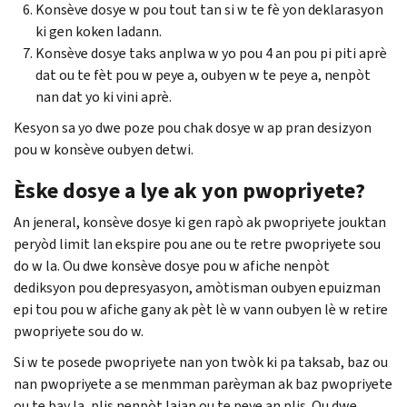
Konsève dosye w pou tout tan si w te fè yon deklarasyon
ki gen koken ladann.
Konsève dosye taks anplwa w yo pou 4 an pou pi piti aprè
dat ou te fèt pou w peye a, oubyen w te peye a, nenpòt
nan dat yo ki vini aprè.
Kesyon sa yo dwe poze pou chak dosye w ap pran desizyon
pou w konsève oubyen detwi.
Èske dosye a lye ak yon pwopriyete?
An jeneral, konsève dosye ki gen rapò ak pwopriyete jouktan
peryòd limit lan ekspire pou ane ou te retre pwopriyete sou
do w la. Ou dwe konsève dosye pou w afiche nenpòt
dediksyon pou depresyasyon, amòtisman oubyen epuizman
epi tou pou w afiche gany ak pèt lè w vann oubyen lè w retire
pwopriyete sou do w.
Si w te posede pwopriyete nan yon twòk ki pa taksab, baz ou
nan pwopriyete a se menmman parèyman ak baz pwopriyete
ou te bay la, plis nenpòt lajan ou te peye an plis. Ou dwe