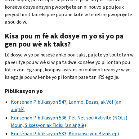
konsève dosye ansyen pwopriyete an ni nouvo a pou jouk
peryòd limit lan ekspire pou ane kote w te retire pwopriyete
a sou do w.
Kisa pou m fè ak dosye m yo si yo pa
gen pou wè ak taks?
Lè dosye w yo pa nesesè ankò pou taks, pa jete yo toutotan w
pa verifye pou w wè si w pa ta dwe konsève yo pi lontan pou
lòt rezon. Egzanp, konpayi asirans ou oubyen kreansye w yo
ka egzije pou w kenbe yo pi lontan pase tan IRS egzije.
Piblikasyon yo
Konsènan Piblikasyon 547, Lanmò, Dezas, ak Vòl (an
anglè)
Konsènan Piblikasyon 536, Pèt Nèt sou Aktivite (NOLs)
Moun, Siksesyon ak Fidisi (an anglè)
Konsènan Pibliksayon 583, Kòmanse yon Biznis epi