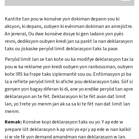
Kantite tan pou w konsève yon dokiman depann sou ki
aksyon, ki depans, oubyen ki evènman dokiman an anrejistre.
An jeneral, Ou dwe konsève dosye ki gen ladann yon pyès
revni, dediksyon oubyen kredi jan sa parèt la nan deklarasyon
taks ou jiskaske peryòd limit deklarasyon taks la pase.
Peryòd limit lan se tan kote ou ka modifye deklarasyon tax la
pou w ka reklame yon kredi oubyen yon ranbousman, oubyen
kote IRS ka frape taks siplemantè sou ou. Enfòmasyon pi ba
la a reflete peryòd limit ki afiche pou deklarasyon taks. Sòf si
genyen yon bagay diferan ki di, ane yo endike peryòd tan apre
deklarasyon an te fèt. Deklarasyon ki te fèt avan dat limit
lan, yo trete yo menm jan ak sa sa ki te fèt nan dat limit lan
menm.
Remak:
Konsève kopi deklarasyon taks ou yo. Y ap ede w
prepare lòt deklarasyon k ap vini yo epi y ap ede w nan kalkil
si w vle fè yon demand amandman nan deklarasyon w lan.