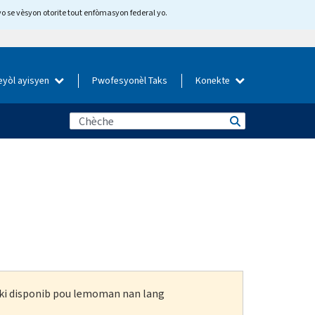
yo se vèsyon otorite tout enfòmasyon federal yo.
eyòl ayisyen
Pwofesyonèl Taks
Konekte
n ki disponib pou lemoman nan lang