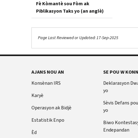
Fè Kòmantè sou Fòm ak
Piblikasyon Taks yo (an anglè)
Page Last Reviewed or Updated: 17-Sep-2025
AJANS NOU AN
SE POU W KONN
Konsènan IRS
Deklarasyon Dw
yo
Karyè
Sèvis Defans po
Operasyon ak Bidjè
yo
Estatistik Enpo
Biwo Kontestas
Endepandan
Èd