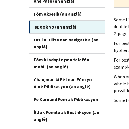
Ane Pase (an anglè)
Fòm Aksesib (an anglè)
Some IR
double 
eBook yo (an anglè)
2-page 
Fasil a itilize nan navigatè a (an
For best
anglè)
hyphena
Fòm ki adapte pou telefòn
For bes
mobil (an anglè)
example,
When an
Chanjman ki Fèt nan Fòm yo
whole b
Aprè Piblikasyon (an anglè)
possibl
Fè Kòmand Fòm ak Piblikasyon
Some IR
Èd ak Fòmilè ak Enstriksyon (an
anglè)