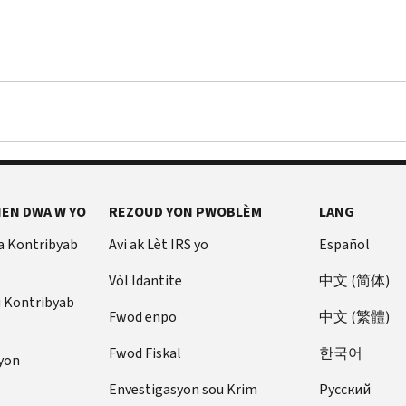
EN DWA W YO
REZOUD YON PWOBLÈM
LANG
a Kontribyab
Avi ak Lèt IRS yo
Español
Vòl Idantite
中文 (简体)
u Kontribyab
Fwod enpo
中文 (繁體)
Fwod Fiskal
한국어
yon
Envestigasyon sou Krim
Pусский