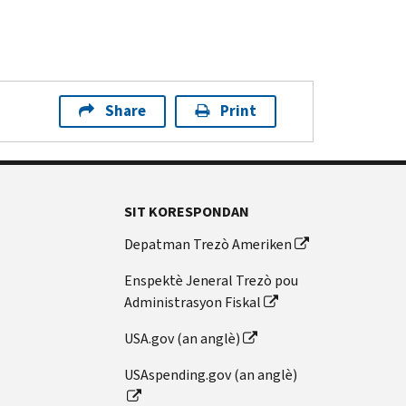
Share
Print
SIT KORESPONDAN
Depatman Trezò Ameriken
Enspektè Jeneral Trezò pou
Administrasyon Fiskal
USA.gov (an anglè)
USAspending.gov (an anglè)