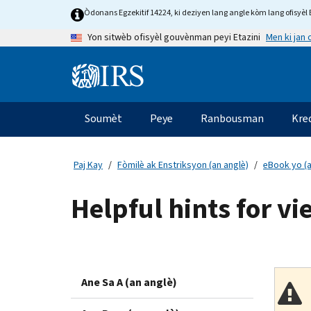
Skip
Òdonans Egzekitif 14224, ki deziyen lang angle kòm lang ofisyèl E
to
Men ki jan
Yon sitwèb ofisyèl gouvènman peyi Etazini
main
content
Information
Menu
Soumèt
Peye
Ranbousman
Kre
Navigasyon
prensipal
Paj Kay
Fòmilè ak Enstriksyon (an anglè)
eBook yo (a
Helpful hints for v
Ane Sa A (an anglè)