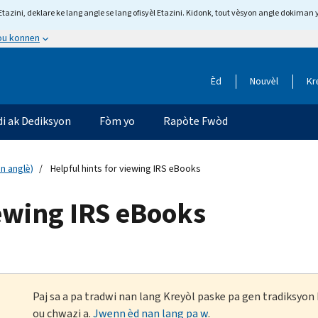
tazini, deklare ke lang angle se lang ofisyèl Etazini. Kidonk, tout vèsyon angle dokiman 
 ou konnen
Èd
Nouvèl
Kr
di ak Dediksyon
Fòm yo
Rapòte Fwòd
n anglè)
Helpful hints for viewing IRS eBooks
iewing IRS eBooks
Paj sa a pa tradwi nan lang Kreyòl paske pa gen tradiksyo
ou chwazi a.
Jwenn èd nan lang pa w
.