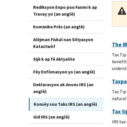
Rediksyon Enpo pou Fanmi k ap
Travay yo (an anglè)
Kominike Près (an anglè)
Alèjman Fiskal nan Sitiyasyon
The IR
Katastwòf
Tax Tip
Sijè k ap fè Aktyalite
benefit
underst
Fèy Enfòmasyon yo (an anglè)
Taxpa
Deklarasyon ak Anons IRS (an
anglè)
Tax Tip
natural
Konsèy sou Taks IRS (an anglè)
Tax ti
Gid IRS (an anglè)
IRS tax