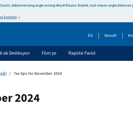
tazini, deklare ke lang angle se lang ofisyèl Etazini. Kidonk, tout vèsyon angle dokiman 
 ou konnen
Èd
Nouvèl
Kr
di ak Dediksyon
Fòm yo
Rapòte Fwòd
glè)
Tax tips for November 2024
ber 2024