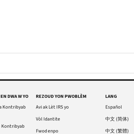
EN DWA W YO
REZOUD YON PWOBLÈM
LANG
a Kontribyab
Avi ak Lèt IRS yo
Español
Vòl Idantite
中文 (简体)
u Kontribyab
Fwod enpo
中文 (繁體)