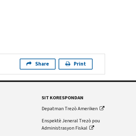
Share
Print
SIT KORESPONDAN
Depatman Trezò Ameriken
Enspektè Jeneral Trezò pou
Administrasyon Fiskal