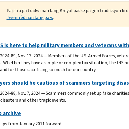
Paj sa a pa tradwi nan lang Kreyòl paske pa gen tradiksyon ki
Jwenn èd nan lang pa w
.
S is here to help military members and veterans wit
 2024-89, Nov. 13, 2024 — Members of the U.S. Armed Forces, veteran
s. Whether they have a simple or complex tax situation, the IRS pr
and for those sacrificing so much for our country.
yers should be cautious of scammers targeting disa
 2024-88, Nov. 7, 2024 — Scammers commonly set up fake charities
 disasters and other tragic events.
p archive
 tips from January 2011 forward.