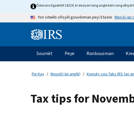
Skip to main content
Òdonans Egzekitif 14224, ki deziyen lang angle kòm lang ofisyèl E
Men ki jan
Yon sitwèb ofisyèl gouvènman peyi Etazini
Information Menu
Navigasyon prensipal
Soumèt
Peye
Ranbousman
Kre
Paj Kay
Nouvèl (an anglè)
Konsèy sou Taks IRS (an an
Tax tips for Novem