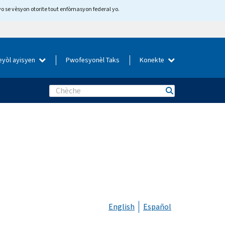
yo se vèsyon otorite tout enfòmasyon federal yo.
eyòl ayisyen
Pwofesyonèl Taks
Konekte
Search
English
Español