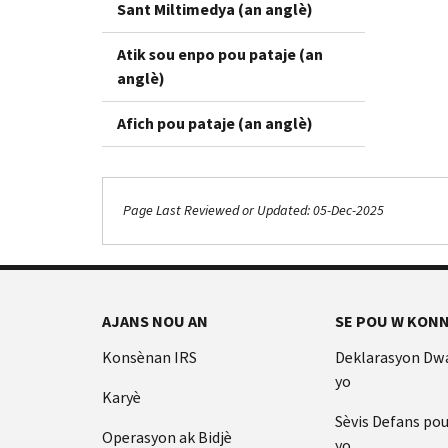
Sant Miltimedya (an anglè)
Atik sou enpo pou pataje (an
anglè)
Afich pou pataje (an anglè)
Page Last Reviewed or Updated: 05-Dec-2025
Footer Navigation
AJANS NOU AN
SE POU W KONN
Konsènan IRS
Deklarasyon Dw
yo
Karyè
Sèvis Defans po
Operasyon ak Bidjè
yo