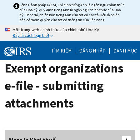
Skip
Lệnh Hành pháp 14224, Chỉ định tiếng Anh là ngôn ngữ chính thức
của Hoa Kỳ, quy định tiếng Anh là ngôn ngữ chính thức của Hoa
to
Kỳ. Theo đó, phiên bản tiếng Anh của tất cả các tài liệu là phiên
main
bản có thẩm quyền của tất cả thông tin của liên bang.
content
Một trang web chính thức của chính phủ Hoa Kỳ
Đây là cách bạn biết
TÌM KIẾM
ĐĂNG NHẬP
DANH MỤC
Exempt organizations
e-file - submitting
attachments