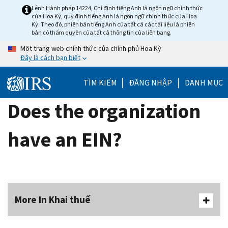
Skip
Lệnh Hành pháp 14224, Chỉ định tiếng Anh là ngôn ngữ chính thức
của Hoa Kỳ, quy định tiếng Anh là ngôn ngữ chính thức của Hoa
to
Kỳ. Theo đó, phiên bản tiếng Anh của tất cả các tài liệu là phiên
main
bản có thẩm quyền của tất cả thông tin của liên bang.
content
Một trang web chính thức của chính phủ Hoa Kỳ
Đây là cách bạn biết
TÌM KIẾM
ĐĂNG NHẬP
DANH MỤC
Does the organization
have an EIN?
More In Khai thuế