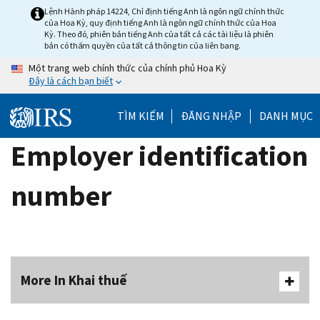
Skip
Lệnh Hành pháp 14224, Chỉ định tiếng Anh là ngôn ngữ chính thức
của Hoa Kỳ, quy định tiếng Anh là ngôn ngữ chính thức của Hoa
to
Kỳ. Theo đó, phiên bản tiếng Anh của tất cả các tài liệu là phiên
main
bản có thẩm quyền của tất cả thông tin của liên bang.
content
Một trang web chính thức của chính phủ Hoa Kỳ
Đây là cách bạn biết
TÌM KIẾM
ĐĂNG NHẬP
DANH MỤC
Employer identification
number
More In Khai thuế