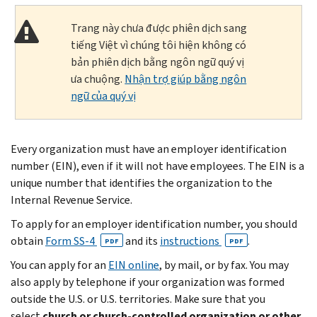
Trang này chưa được phiên dịch sang
tiếng Việt vì chúng tôi hiện không có
bản phiên dịch bằng ngôn ngữ quý vị
ưa chuộng.
Nhận trợ giúp bằng ngôn
ngữ của quý vị
Every organization must have an employer identification
number (EIN), even if it will not have employees. The EIN is a
unique number that identifies the organization to the
Internal Revenue Service.
To apply for an employer identification number, you should
obtain
Form SS-4
and its
instructions
.
PDF
PDF
You can apply for an
EIN online
, by mail, or by fax. You may
also apply by telephone if your organization was formed
outside the U.S. or U.S. territories. Make sure that you
select
church or church-controlled organization or other