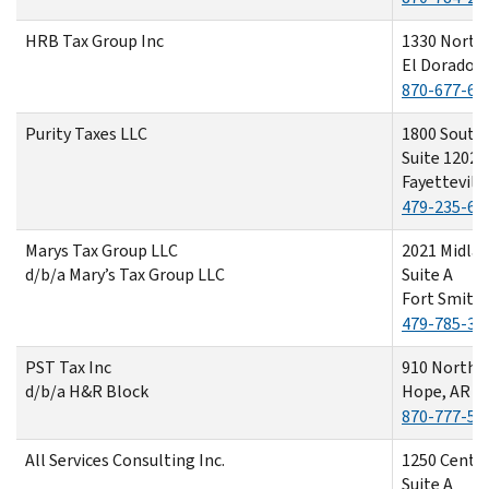
HRB Tax Group Inc
1330 North
El Dorado, 
870-677-61
Purity Taxes LLC
1800 South
Suite 1202
Fayettevill
479-235-69
Marys Tax Group LLC
2021 Midla
d/b/a Mary’s Tax Group LLC
Suite A
Fort Smith,
479-785-36
PST Tax Inc
910 North 
d/b/a H&R Block
Hope, AR 7
870-777-54
All Services Consulting Inc.
1250 Centr
Suite A