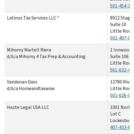
501-454-14
Latinos Tax Services LLC *
8912 Stage
Suite 10
Little Rock
501-407-06
Mihomy Martell Riera
1 Innwood C
d/b/a Mihomy 4 Tax Prep & Accounting
Suite 106
Little Rock
561-632-43
Vandanan Dass
12780 River
d/b/a Homeandtaxwise
Little Rock
501-626-00
Hazte Legal USA LLC
3301 North
Lot C
Lockesburg
407-433-85