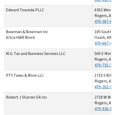
Edward Touceda PLLC
6301 West V
Rogers, AR
479-387-66
Bowman & Bowman Inc
105 South 7
d/b/a H&R Block
Ozark, AR 
479-667-45
MJL Tax and Business Services LLC
500 E Mimo
Rogers, AR
479-715-30
PTY Taxes & More LLC
1715 S 8th S
Rogers, AR
479-202-92
Robert J Starner EA Inc
2718 W Wal
Rogers, AR
479-926-10