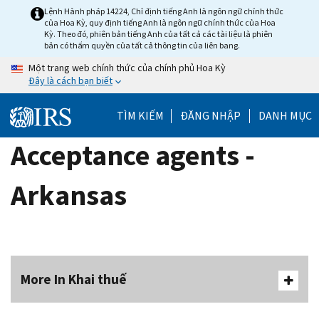
Skip
Lệnh Hành pháp 14224, Chỉ định tiếng Anh là ngôn ngữ chính thức
của Hoa Kỳ, quy định tiếng Anh là ngôn ngữ chính thức của Hoa
to
Kỳ. Theo đó, phiên bản tiếng Anh của tất cả các tài liệu là phiên
main
bản có thẩm quyền của tất cả thông tin của liên bang.
content
Một trang web chính thức của chính phủ Hoa Kỳ
Đây là cách bạn biết
TÌM KIẾM
ĐĂNG NHẬP
DANH MỤC
Acceptance agents -
Arkansas
More In Khai thuế