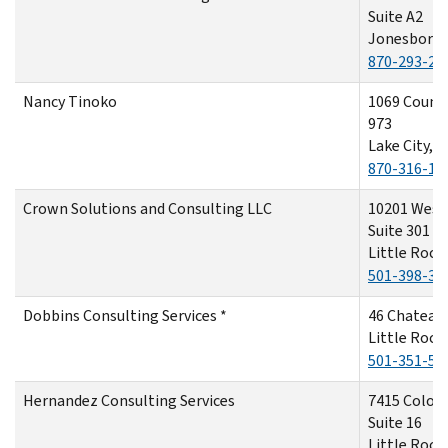
Suite A2
Jonesboro,
870-293-28
Nancy Tinoko
1069 Count
973
Lake City, 
870-316-11
Crown Solutions and Consulting LLC
10201 West
Suite 301
Little Rock
501-398-32
Dobbins Consulting Services *
46 Chateau
Little Rock
501-351-53
Hernandez Consulting Services
7415 Colon
Suite 16
Little Rock