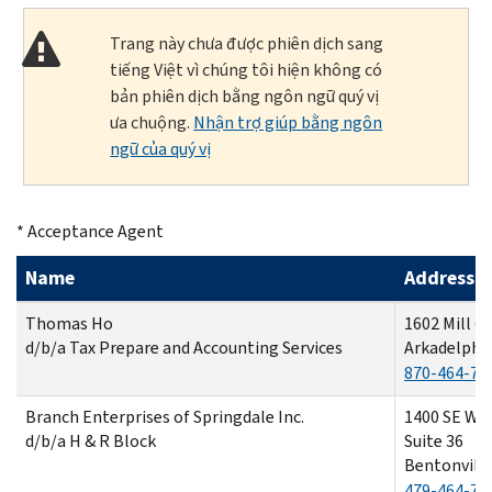
Trang này chưa được phiên dịch sang
tiếng Việt vì chúng tôi hiện không có
bản phiên dịch bằng ngôn ngữ quý vị
ưa chuộng.
Nhận trợ giúp bằng ngôn
ngữ của quý vị
* Acceptance Agent
Name
Address
Thomas Ho
1602 Mill C
d/b/a Tax Prepare and Accounting Services
Arkadelphia
870-464-78
Branch Enterprises of Springdale Inc.
1400 SE Wa
d/b/a H & R Block
Suite 36
Bentonville
479-464-75