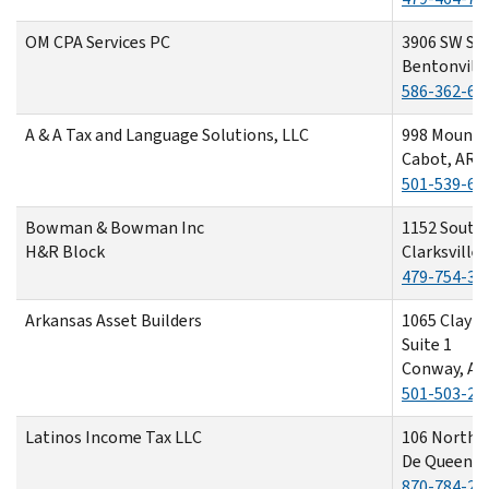
OM CPA Services PC
3906 SW St
Bentonville
586-362-67
A & A Tax and Language Solutions, LLC
998 Mounta
Cabot, AR 
501-539-64
Bowman & Bowman Inc
1152 South
H&R Block
Clarksville
479-754-38
Arkansas Asset Builders
1065 Clayto
Suite 1
Conway, AR
501-503-21
Latinos Income Tax LLC
106 North 3
De Queen, 
870-784-22