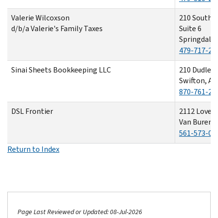
Valerie Wilcoxson
210 South 
d/b/a Valerie's Family Taxes
Suite 6
Springdale,
479-717-28
Sinai Sheets Bookkeeping LLC
210 Dudley 
Swifton, AR
870-761-22
DSL Frontier
2112 Lovela
Van Buren, 
561-573-08
Return to Index
Page Last Reviewed or Updated: 08-Jul-2026