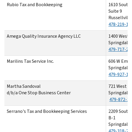
Rubio Tax and Bookkeeping
1610 South
Suite 9
Russellvill
478-219-14
Amega Quality Insurance Agency LLC
1400 West H
Springdale,
479-717-22
Marilins Tax Service Inc.
606 W Emm
Springdale,
479-927-15
Martha Sandoval
721 West S
d/b/a One Stop Business Center
Springdale,
479-872-14
Serrano's Tax and Bookkeeping Services
2209 South
B-1
Springdale,
479-318-22