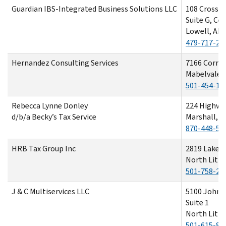
Guardian IBS-Integrated Business Solutions LLC
108 Crosso
Suite G, Ce
Lowell, AR 
479-717-22
Hernandez Consulting Services
7166 Corri
Mabelvale,
501-454-14
Rebecca Lynne Donley
224 Highwa
d/b/a Becky’s Tax Service
Marshall, 
870-448-57
HRB Tax Group Inc
2819 Lakew
North Littl
501-758-26
J & C Multiservices LLC
5100 John 
Suite 1
North Littl
501-615-89