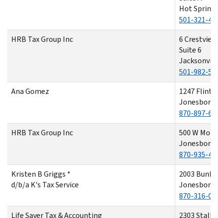
Hot Springs
501-321-42
HRB Tax Group Inc
6 Crestview
Suite 6
Jacksonvill
501-982-54
Ana Gomez
1247 Flint 
Jonesboro,
870-897-69
HRB Tax Group Inc
500 W Monr
Jonesboro,
870-935-43
Kristen B Griggs *
2003 Bunke
d/b/a K's Tax Service
Jonesboro,
870-316-04
Life Saver Tax & Accounting
2303 Stalli