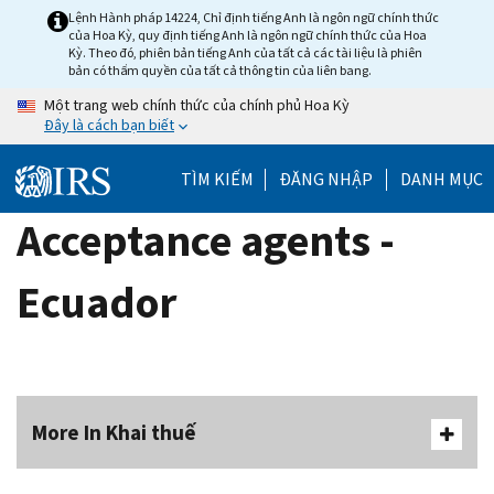
Skip
Lệnh Hành pháp 14224, Chỉ định tiếng Anh là ngôn ngữ chính thức
của Hoa Kỳ, quy định tiếng Anh là ngôn ngữ chính thức của Hoa
to
Kỳ. Theo đó, phiên bản tiếng Anh của tất cả các tài liệu là phiên
main
bản có thẩm quyền của tất cả thông tin của liên bang.
content
Một trang web chính thức của chính phủ Hoa Kỳ
Đây là cách bạn biết
TÌM KIẾM
ĐĂNG NHẬP
DANH MỤC
Acceptance agents -
Ecuador
More In Khai thuế