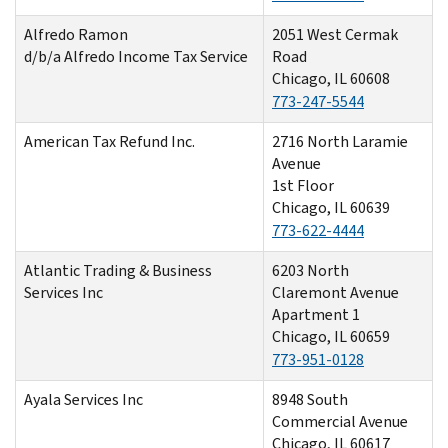
Alfredo Ramon
2051 West Cermak
d/b/a Alfredo Income Tax Service
Road
Chicago, IL 60608
773-247-5544
American Tax Refund Inc.
2716 North Laramie
Avenue
1st Floor
Chicago, IL 60639
773-622-4444
Atlantic Trading & Business
6203 North
Services Inc
Claremont Avenue
Apartment 1
Chicago, IL 60659
773-951-0128
Ayala Services Inc
8948 South
Commercial Avenue
Chicago, IL 60617