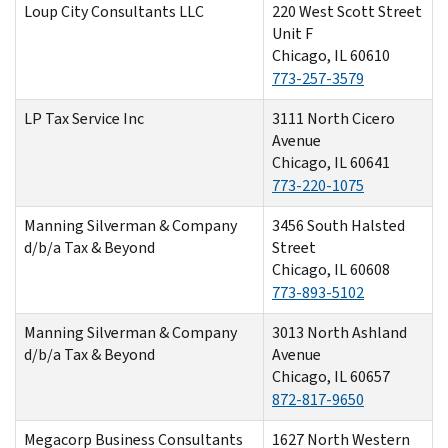
Loup City Consultants LLC
220 West Scott Street
Unit F
Chicago, IL 60610
773-257-3579
LP Tax Service Inc
3111 North Cicero
Avenue
Chicago, IL 60641
773-220-1075
Manning Silverman & Company
3456 South Halsted
d/b/a Tax & Beyond
Street
Chicago, IL 60608
773-893-5102
Manning Silverman & Company
3013 North Ashland
d/b/a Tax & Beyond
Avenue
Chicago, IL 60657
872-817-9650
Megacorp Business Consultants
1627 North Western