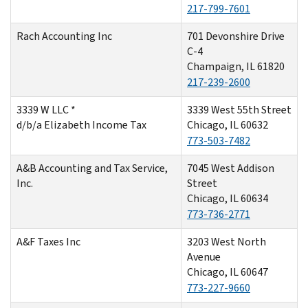
217-799-7601
Rach Accounting Inc
701 Devonshire Drive
C-4
Champaign, IL 61820
217-239-2600
3339 W LLC *
3339 West 55th Street
d/b/a Elizabeth Income Tax
Chicago, IL 60632
773-503-7482
A&B Accounting and Tax Service,
7045 West Addison
Inc.
Street
Chicago, IL 60634
773-736-2771
A&F Taxes Inc
3203 West North
Avenue
Chicago, IL 60647
773-227-9660