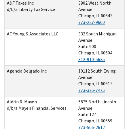
A&F Taxes Inc
3902 West North
d/b/a Liberty Tax Service
Avenue
Chicago, IL 60647
773-227-9660
AC Young & Associates LLC
332 South Michigan
Avenue
Suite 900
Chicago, IL 60604
312-910-5635
Agencia Delgado Inc
10112 South Ewing
Avenue
Chicago, IL 60617
773-375-7475
Aldrin R. Mayen
5875 North Lincoln
d/b/a Mayen Financial Services
Avenue
Suite 127
Chicago, IL 60659
773-506-2612