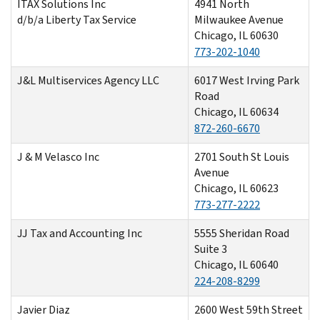
ITAX Solutions Inc
4941 North
d/b/a Liberty Tax Service
Milwaukee Avenue
Chicago, IL 60630
773-202-1040
J&L Multiservices Agency LLC
6017 West Irving Park
Road
Chicago, IL 60634
872-260-6670
J & M Velasco Inc
2701 South St Louis
Avenue
Chicago, IL 60623
773-277-2222
JJ Tax and Accounting Inc
5555 Sheridan Road
Suite 3
Chicago, IL 60640
224-208-8299
Javier Diaz
2600 West 59th Street