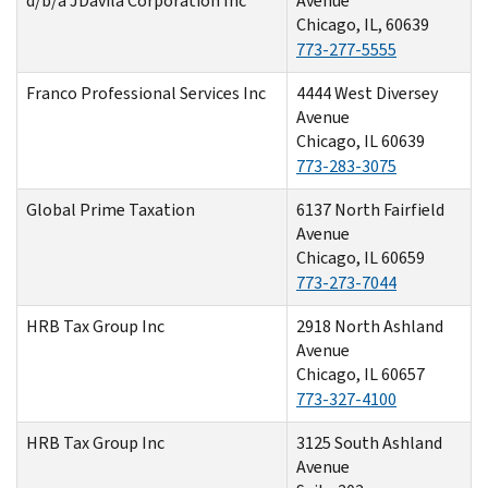
d/b/a JDavila Corporation Inc
Avenue
Chicago, IL, 60639
773-277-5555
Franco Professional Services Inc
4444 West Diversey
Avenue
Chicago, IL 60639
773-283-3075
Global Prime Taxation
6137 North Fairfield
Avenue
Chicago, IL 60659
773-273-7044
HRB Tax Group Inc
2918 North Ashland
Avenue
Chicago, IL 60657
773-327-4100
HRB Tax Group Inc
3125 South Ashland
Avenue