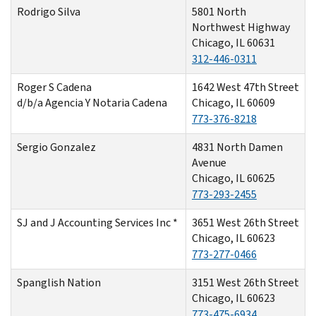
Rodrigo Silva
5801 North
Northwest Highway
Chicago, IL 60631
312-446-0311
Roger S Cadena
1642 West 47th Street
d/b/a Agencia Y Notaria Cadena
Chicago, IL 60609
773-376-8218
Sergio Gonzalez
4831 North Damen
Avenue
Chicago, IL 60625
773-293-2455
SJ and J Accounting Services Inc *
3651 West 26th Street
Chicago, IL 60623
773-277-0466
Spanglish Nation
3151 West 26th Street
Chicago, IL 60623
773-475-6934