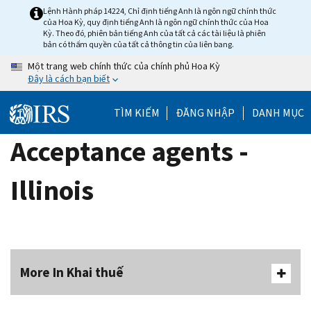
Skip
Lệnh Hành pháp 14224, Chỉ định tiếng Anh là ngôn ngữ chính thức
của Hoa Kỳ, quy định tiếng Anh là ngôn ngữ chính thức của Hoa
to
Kỳ. Theo đó, phiên bản tiếng Anh của tất cả các tài liệu là phiên
main
bản có thẩm quyền của tất cả thông tin của liên bang.
content
Một trang web chính thức của chính phủ Hoa Kỳ
Đây là cách bạn biết
TÌM KIẾM
ĐĂNG NHẬP
DANH MỤC
Acceptance agents -
Illinois
More In Khai thuế