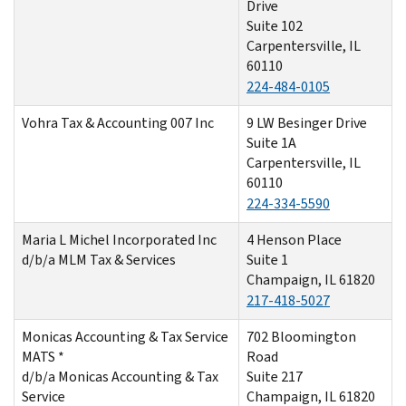
Drive
Suite 102
Carpentersville, IL
60110
224-484-0105
Vohra Tax & Accounting 007 Inc
9 LW Besinger Drive
Suite 1A
Carpentersville, IL
60110
224-334-5590
Maria L Michel Incorporated Inc
4 Henson Place
d/b/a MLM Tax & Services
Suite 1
Champaign, IL 61820
217-418-5027
Monicas Accounting & Tax Service
702 Bloomington
MATS *
Road
d/b/a Monicas Accounting & Tax
Suite 217
Service
Champaign, IL 61820