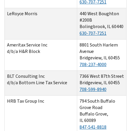
630-707-7251
LeRoyce Morris
440 West Boughton
#200B
Bolingbrook, IL 60440
630-707-7251
Ameritax Service Inc
8801 South Harlem
d/b/a H&R Block
Avenue
Bridgeview, IL 60455
708-237-4000
BLT Consulting Inc
7366 West 87th Street
d/b/a Bottom Line Tax Service
Bridgeview, IL 60455
708-599-8940
HRB Tax Group Inc
794 South Buffalo
Grove Road
Buffalo Grove,
IL 60089
847-541-8818