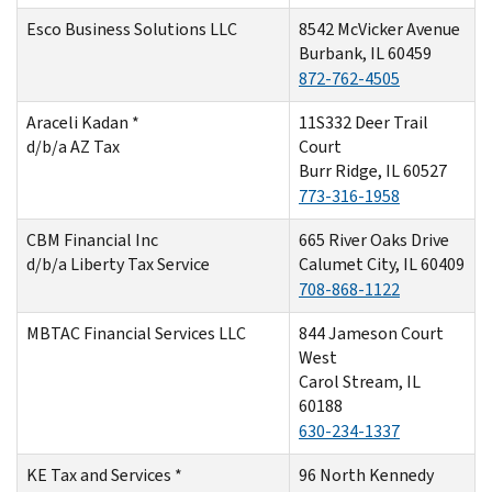
Esco Business Solutions LLC
8542 McVicker Avenue
Burbank, IL 60459
872-762-4505
Araceli Kadan *
11S332 Deer Trail
d/b/a AZ Tax
Court
Burr Ridge, IL 60527
773-316-1958
CBM Financial Inc
665 River Oaks Drive
d/b/a Liberty Tax Service
Calumet City, IL 60409
708-868-1122
MBTAC Financial Services LLC
844 Jameson Court
West
Carol Stream, IL
60188
630-234-1337
KE Tax and Services *
96 North Kennedy