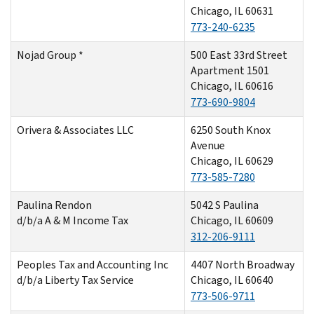
Chicago, IL 60631
773-240-6235
Nojad Group *
500 East 33rd Street
Apartment 1501
Chicago, IL 60616
773-690-9804
Orivera & Associates LLC
6250 South Knox
Avenue
Chicago, IL 60629
773-585-7280
Paulina Rendon
5042 S Paulina
d/b/a A & M Income Tax
Chicago, IL 60609
312-206-9111
Peoples Tax and Accounting Inc
4407 North Broadway
d/b/a Liberty Tax Service
Chicago, IL 60640
773-506-9711