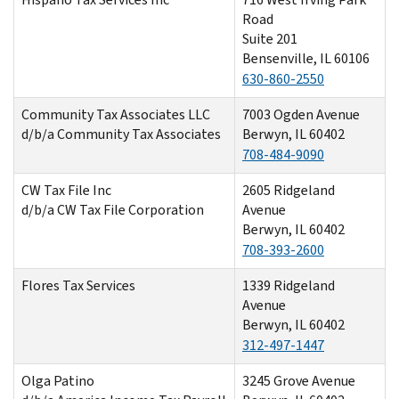
Road
Suite 201
Bensenville, IL 60106
630-860-2550
Community Tax Associates LLC
7003 Ogden Avenue
d/b/a Community Tax Associates
Berwyn, IL 60402
708-484-9090
CW Tax File Inc
2605 Ridgeland
d/b/a CW Tax File Corporation
Avenue
Berwyn, IL 60402
708-393-2600
Flores Tax Services
1339 Ridgeland
Avenue
Berwyn, IL 60402
312-497-1447
Olga Patino
3245 Grove Avenue