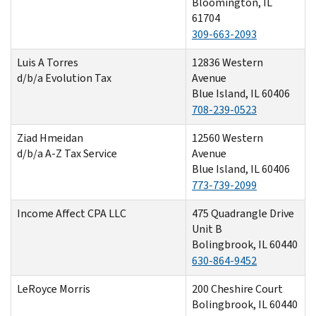
Bloomington, IL
61704
309-663-2093
Luis A Torres
12836 Western
d/b/a Evolution Tax
Avenue
Blue Island, IL 60406
708-239-0523
Ziad Hmeidan
12560 Western
d/b/a A-Z Tax Service
Avenue
Blue Island, IL 60406
773-739-2099
Income Affect CPA LLC
475 Quadrangle Drive
Unit B
Bolingbrook, IL 60440
630-864-9452
LeRoyce Morris
200 Cheshire Court
Bolingbrook, IL 60440