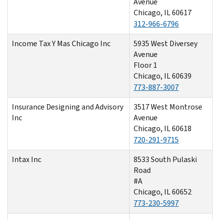
Avenue
Chicago, IL 60617
312-966-6796
Income Tax Y Mas Chicago Inc
5935 West Diversey
Avenue
Floor 1
Chicago, IL 60639
773-887-3007
Insurance Designing and Advisory
3517 West Montrose
Inc
Avenue
Chicago, IL 60618
720-291-9715
Intax Inc
8533 South Pulaski
Road
#A
Chicago, IL 60652
773-230-5997