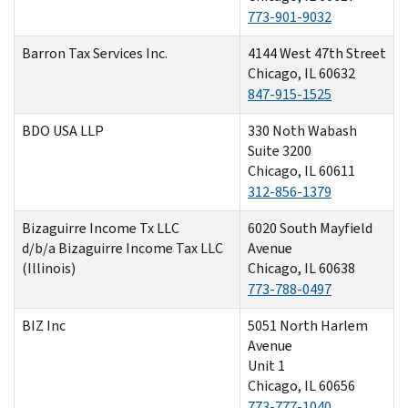
773-901-9032
Barron Tax Services Inc.
4144 West 47th Street
Chicago, IL 60632
847-915-1525
BDO USA LLP
330 Noth Wabash
Suite 3200
Chicago, IL 60611
312-856-1379
Bizaguirre Income Tx LLC
6020 South Mayfield
d/b/a Bizaguirre Income Tax LLC
Avenue
(Illinois)
Chicago, IL 60638
773-788-0497
BIZ Inc
5051 North Harlem
Avenue
Unit 1
Chicago, IL 60656
773-777-1040