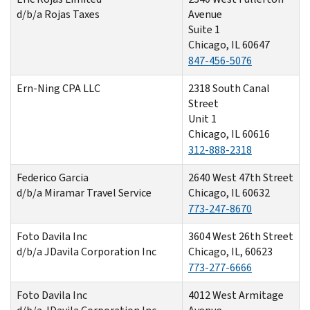
d/b/a Rojas Taxes
Avenue
Suite 1
Chicago, IL 60647
847-456-5076
Ern-Ning CPA LLC
2318 South Canal
Street
Unit 1
Chicago, IL 60616
312-888-2318
Federico Garcia
2640 West 47th Street
d/b/a Miramar Travel Service
Chicago, IL 60632
773-247-8670
Foto Davila Inc
3604 West 26th Street
d/b/a JDavila Corporation Inc
Chicago, IL, 60623
773-277-6666
Foto Davila Inc
4012 West Armitage