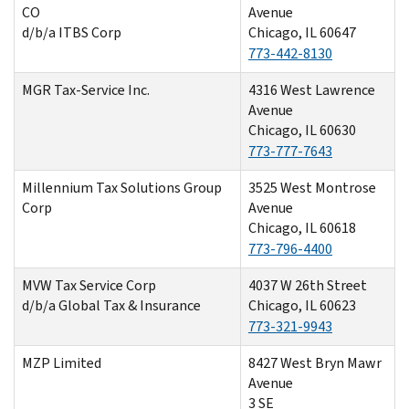
CO
Avenue
d/b/a ITBS Corp
Chicago, IL 60647
773-442-8130
MGR Tax-Service Inc.
4316 West Lawrence
Avenue
Chicago, IL 60630
773-777-7643
Millennium Tax Solutions Group
3525 West Montrose
Corp
Avenue
Chicago, IL 60618
773-796-4400
MVW Tax Service Corp
4037 W 26th Street
d/b/a Global Tax & Insurance
Chicago, IL 60623
773-321-9943
MZP Limited
8427 West Bryn Mawr
Avenue
3 SE