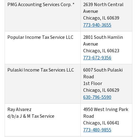
PMG Accounting Services Corp. *
2639 North Central
Avenue
Chicago, IL 60639
773-940-3655
Popular Income Tax Service LLC
2801 South Hamlin
Avenue
Chicago, IL 60623
773-672-9356
Pulaski Income Tax Services LLC
6007 South Pulaski
Road
1st Floor
Chicago, IL 60629
630-796-5590
Ray Alvarez
4950 West Irving Park
d/b/a J & M Tax Service
Road
Chicago, IL 60641
773-480-9855