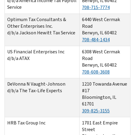
d/b/a America Income Tax Payroll
Berwyn, IL 60402
Service
708-715-7774
Optimum Tax Consultants &
6440 West Cermak
Other Enterprises Inc.
Road
d/b/a Jackson Hewitt Tax Service
Berwyn, IL 60402
708-484-1434
US Financial Enterprises Inc
6308 West Cermak
d/b/a ATAX
Road
Berwyn, IL 60402
708-608-3608
DeVonna N Vaught-Johnson
1210 Towanda Avenue
d/b/a The Tax-Life Experts
#17
Bloomington, IL
61701
309-825-3155
HRB Tax Group Inc
1701 East Empire
Street