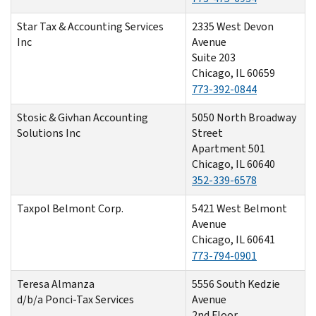
Star Tax & Accounting Services
2335 West Devon
Inc
Avenue
Suite 203
Chicago, IL 60659
773-392-0844
Stosic & Givhan Accounting
5050 North Broadway
Solutions Inc
Street
Apartment 501
Chicago, IL 60640
352-339-6578
Taxpol Belmont Corp.
5421 West Belmont
Avenue
Chicago, IL 60641
773-794-0901
Teresa Almanza
5556 South Kedzie
d/b/a Ponci-Tax Services
Avenue
2nd Floor