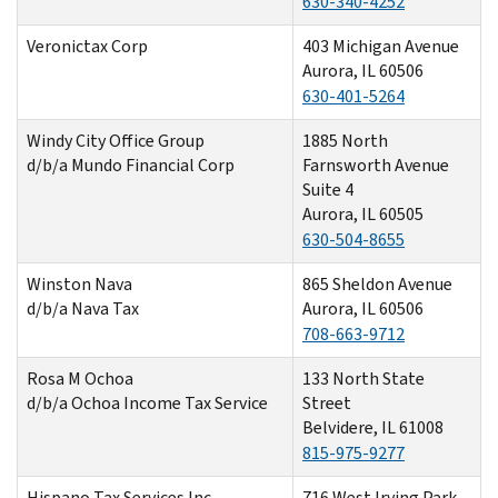
630-340-4252
Veronictax Corp
403 Michigan Avenue
Aurora, IL 60506
630-401-5264
Windy City Office Group
1885 North
d/b/a Mundo Financial Corp
Farnsworth Avenue
Suite 4
Aurora, IL 60505
630-504-8655
Winston Nava
865 Sheldon Avenue
d/b/a Nava Tax
Aurora, IL 60506
708-663-9712
Rosa M Ochoa
133 North State
d/b/a Ochoa Income Tax Service
Street
Belvidere, IL 61008
815-975-9277
Hispano Tax Services Inc
716 West Irving Park