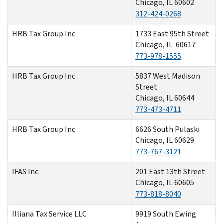
Chicago, IL 60602
312-424-0268
HRB Tax Group Inc
1733 East 95th Street
Chicago, IL 60617
773-978-1555
HRB Tax Group Inc
5837 West Madison
Street
Chicago, IL 60644
773-473-4711
HRB Tax Group Inc
6626 South Pulaski
Chicago, IL 60629
773-767-3121
IFAS Inc
201 East 13th Street
Chicago, IL 60605
773-818-8040
Illiana Tax Service LLC
9919 South Ewing