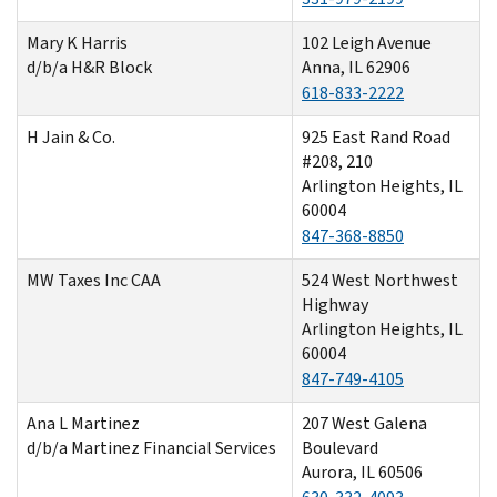
Mary K Harris
102 Leigh Avenue
d/b/a H&R Block
Anna, IL 62906
618-833-2222
H Jain & Co.
925 East Rand Road
#208, 210
Arlington Heights, IL
60004
847-368-8850
MW Taxes Inc CAA
524 West Northwest
Highway
Arlington Heights, IL
60004
847-749-4105
Ana L Martinez
207 West Galena
d/b/a Martinez Financial Services
Boulevard
Aurora, IL 60506