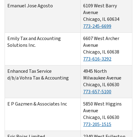
Emanuel Jose Agosto
6109 West Barry
Avenue
Chicago, IL 60634
773-245-6699
Emily Tax and Accounting
6607 West Archer
Solutions Inc.
Avenue
Chicago, IL 60638
773-616-3292
Enhanced Tax Service
4945 North
d/b/a Vohra Tax & Accounting
Milwaukee Avenue
Chicago, IL 60630
773-657-5100
E P Gazmen & Associates Inc
5850 West Higgins
Avenue
Chicago, IL 60630
773-205-1515
Eric Rojas Limited
2340 West Fullerton