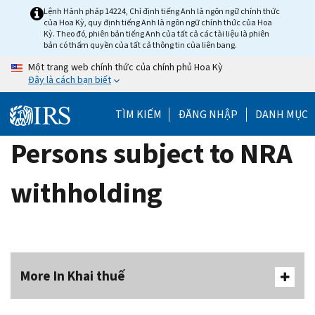
Skip
Lệnh Hành pháp 14224, Chỉ định tiếng Anh là ngôn ngữ chính thức
của Hoa Kỳ, quy định tiếng Anh là ngôn ngữ chính thức của Hoa
to
Kỳ. Theo đó, phiên bản tiếng Anh của tất cả các tài liệu là phiên
main
bản có thẩm quyền của tất cả thông tin của liên bang.
content
Một trang web chính thức của chính phủ Hoa Kỳ
Đây là cách bạn biết
TÌM KIẾM
ĐĂNG NHẬP
DANH MỤC
Persons subject to NRA
withholding
More In Khai thuế