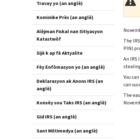
Travay yo (an anglè)
Kominike Près (an anglè)
Novemb
Alèjman Fiskal nan Sitiyasyon
Katastwòf
The IRS
PIN) pr
Sijè k ap fè Aktyalite
An IRS 
stealin
Fèy Enfòmasyon yo (an anglè)
You can
Deklarasyon ak Anons IRS (an
can succ
anglè)
The eas
Konsèy sou Taks IRS (an anglè)
Novemb
Gid IRS (an anglè)
Sant Miltimedya (an anglè)