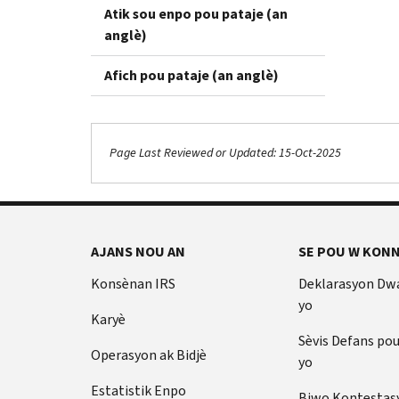
Atik sou enpo pou pataje (an
anglè)
Afich pou pataje (an anglè)
Page Last Reviewed or Updated: 15-Oct-2025
AJANS NOU AN
SE POU W KONN
Konsènan IRS
Deklarasyon Dw
yo
Karyè
Sèvis Defans po
Operasyon ak Bidjè
yo
Estatistik Enpo
Biwo Kontestas