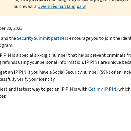
ou chwazi a.
Jwenn èd nan lang pa w
.
er 30, 2023
 and the
Security Summit partners
encourage you to join the Iden
ogram.
IP PIN is a special six-digit number that helps prevent criminals f
g refunds using your personal information. IP PINs are unique beca
 get an IP PIN if you have a Social Security number (SSN) or an Ind
essfully verify your identity.
iest and fastest way to get an IP PIN is with
Get my IP PIN
, which
er.