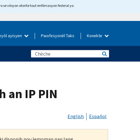
yo se vèsyon otorite tout enfòmasyon federal yo.
eyòl ayisyen
Pwofesyonèl Taks
Konekte
h an IP PIN
English
Español
n ki disponib pou lemoman nan lang