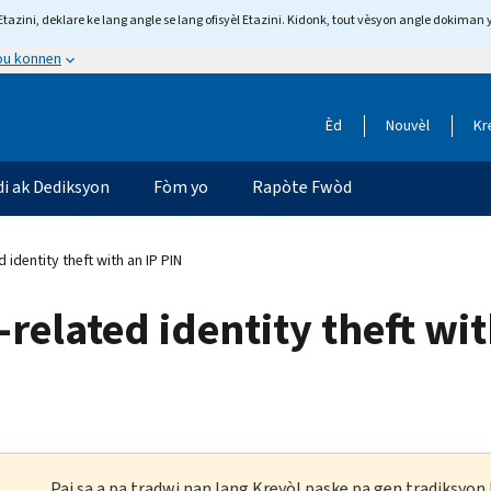
tazini, deklare ke lang angle se lang ofisyèl Etazini. Kidonk, tout vèsyon angle dokiman 
 ou konnen
Èd
Nouvèl
Kr
di ak Dediksyon
Fòm yo
Rapòte Fwòd
 identity theft with an IP PIN
related identity theft wit
Paj sa a pa tradwi nan lang Kreyòl paske pa gen tradiksyo