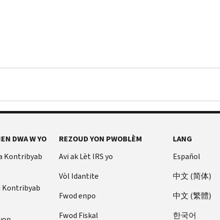
EN DWA W YO
REZOUD YON PWOBLÈM
LANG
a Kontribyab
Avi ak Lèt IRS yo
Español
Vòl Idantite
中文 (简体)
u Kontribyab
Fwod enpo
中文 (繁體)
Fwod Fiskal
한국어
yon