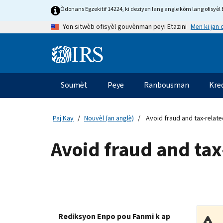
Skip
Òdonans Egzekitif 14224, ki deziyen lang angle kòm lang ofisyèl E
to
Men ki jan
Yon sitwèb ofisyèl gouvènman peyi Etazini
main
content
Information
Menu
Soumèt
Peye
Ranbousman
Kre
Navigasyon
prensipal
Paj Kay
Nouvèl (an anglè)
Avoid fraud and tax-related
Avoid fraud and tax-
Rediksyon Enpo pou Fanmi k ap