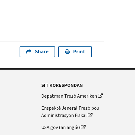
Share
Print
SIT KORESPONDAN
Depatman Trezò Ameriken
Enspektè Jeneral Trezò pou
Administrasyon Fiskal
USA.gov (an anglè)