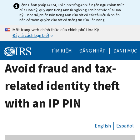
Skip
Lệnh Hành pháp 14224, Chỉ định tiếng Anh là ngôn ngữ chính thức
của Hoa Kỳ, quy định tiếng Anh là ngôn ngữ chính thức của Hoa
to
Kỳ. Theo đó, phiên bản tiếng Anh của tất cả các tài liệu là phiên
main
bản có thẩm quyền của tất cả thông tin của liên bang.
content
Một trang web chính thức của chính phủ Hoa Kỳ
Đây là cách bạn biết
TÌM KIẾM
ĐĂNG NHẬP
DANH MỤC
Avoid fraud and tax-
related identity theft
with an IP PIN
English
Español