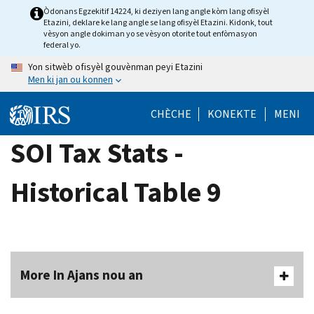
Skip
Òdonans Egzekitif 14224, ki deziyen lang angle kòm lang ofisyèl
Etazini, deklare ke lang angle se lang ofisyèl Etazini. Kidonk, tout
to
vèsyon angle dokiman yo se vèsyon otorite tout enfòmasyon
main
federal yo.
content
Yon sitwèb ofisyèl gouvènman peyi Etazini
Men ki jan ou konnen
CHÈCHE
KONEKTE
MENI
SOI Tax Stats -
Historical Table 9
More In Ajans nou an