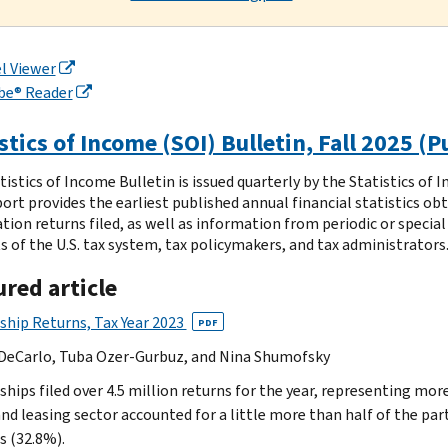
l Viewer
be® Reader
stics of Income (SOI) Bulletin, Fall 2025 (
istics of Income Bulletin is issued quarterly by the Statistics of 
port provides the earliest published annual financial statistics ob
ion returns filed, as well as information from periodic or special 
s of the U.S. tax system, tax policymakers, and tax administrators
red article
ship Returns, Tax Year 2023
PDF
DeCarlo, Tuba Ozer-Gurbuz, and Nina Shumofsky
ships filed over 4.5 million returns for the year, representing mor
nd leasing sector accounted for a little more than half of the part
s (32.8%).