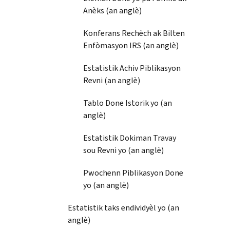
Anèks (an anglè)
Konferans Rechèch ak Bilten
Enfòmasyon IRS (an anglè)
Estatistik Achiv Piblikasyon
Revni (an anglè)
Tablo Done Istorik yo (an
anglè)
Estatistik Dokiman Travay
sou Revni yo (an anglè)
Pwochenn Piblikasyon Done
yo (an anglè)
Estatistik taks endividyèl yo (an
anglè)