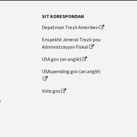
SIT KORESPONDAN
Depatman Trezò Ameriken
Enspektè Jeneral Trezò pou
Administrasyon Fiskal
USA.gov (an anglè)
USAspending.gov (an anglè)
Vote.gov
n