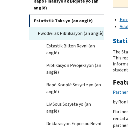
Rapò Finansyè ak Bidjetè yo (an
anglè)
Exce
Estatistik Taks yo (an anglè)
Ado
Pwodwi ak Piblikasyon (an anglè)
Stati
Estastik Bilten Revni (an
The Stat
anglè)
This re
informat
Piblikasyon Pwojeksyon (an
student
anglè)
Featu
Rapò Konplè Sosyete yo (an
anglè)
Partner
by Ron 
Liv Sous Sosyete yo (an
anglè)
Partner
rental a
Deklarasyon Enpo sou Revni
partner