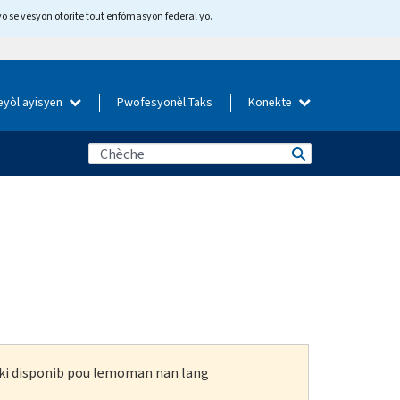
yo se vèsyon otorite tout enfòmasyon federal yo.
eyòl ayisyen
Pwofesyonèl Taks
Konekte
n ki disponib pou lemoman nan lang