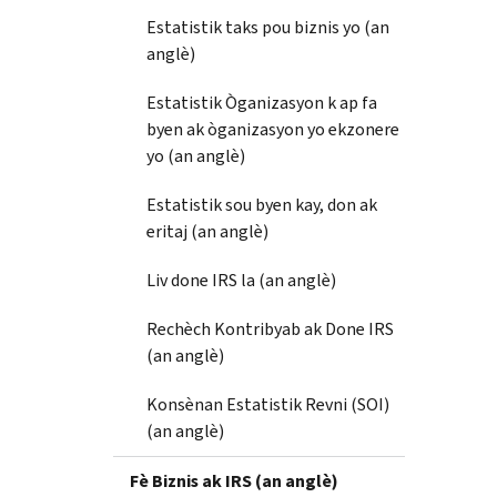
Estatistik taks pou biznis yo (an
anglè)
Estatistik Òganizasyon k ap fa
byen ak òganizasyon yo ekzonere
yo (an anglè)
Estatistik sou byen kay, don ak
eritaj (an anglè)
Liv done IRS la (an anglè)
Rechèch Kontribyab ak Done IRS
(an anglè)
Konsènan Estatistik Revni (SOI)
(an anglè)
Fè Biznis ak IRS (an anglè)