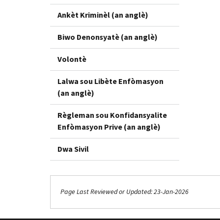
Ankèt Kriminèl (an anglè)
Biwo Denonsyatè (an anglè)
Volontè
Lalwa sou Libète Enfòmasyon
(an anglè)
Règleman sou Konfidansyalite
Enfòmasyon Prive (an anglè)
Dwa Sivil
Page Last Reviewed or Updated: 23-Jan-2026