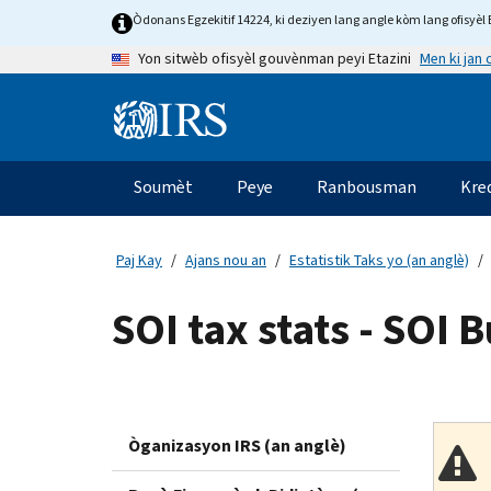
Skip
Òdonans Egzekitif 14224, ki deziyen lang angle kòm lang ofisyèl E
to
Men ki jan
Yon sitwèb ofisyèl gouvènman peyi Etazini
main
content
Information
Menu
Soumèt
Peye
Ranbousman
Kre
Navigasyon
prensipal
Paj Kay
Ajans nou an
Estatistik Taks yo (an anglè)
SOI tax stats - SOI B
Òganizasyon IRS (an anglè)