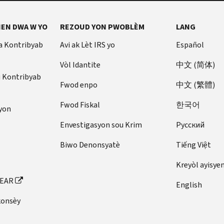
EN DWA W YO
REZOUD YON PWOBLÈM
LANG
a Kontribyab
Avi ak Lèt IRS yo
Español
Vòl Idantite
中文 (简体)
u Kontribyab
Fwod enpo
中文 (繁體)
Fwod Fiskal
한국어
yon
Envestigasyon sou Krim
Pусский
Biwo Denonsyatè
Tiếng Việt
Kreyòl ayisye
FEAR
English
konsèy