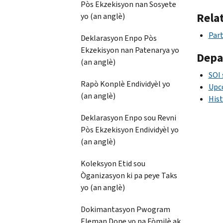
Pòs Ekzekisyon nan Sosyete
Rela
yo (an anglè)
Part
Deklarasyon Enpo Pòs
Ekzekisyon nan Patenarya yo
Depa
(an anglè)
SOI
Rapò Konplè Endividyèl yo
Upc
(an anglè)
Hist
Deklarasyon Enpo sou Revni
Pòs Ekzekisyon Endividyèl yo
(an anglè)
Koleksyon Etid sou
Òganizasyon ki pa peye Taks
yo (an anglè)
Dokimantasyon Pwogram
Eleman Done yo pa Fòmilè ak