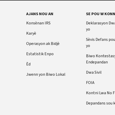
AJANS NOU AN
SE POU W KONN
Konsènan IRS
Deklarasyon Dw
yo
Karyè
Sèvis Defans po
Operasyon ak Bidjè
yo
Estatistik Enpo
Biwo Kontestas
Endepandan
Èd
Dwa Sivil
Jwenn yon Biwo Lokal
FOIA
Kontni Lwa No 
Depandans sou 