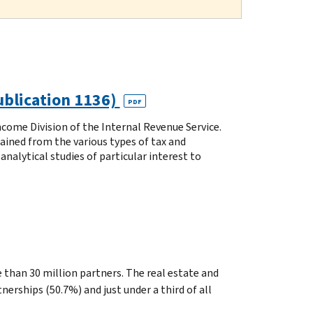
Publication 1136)
PDF
Income Division of the Internal Revenue Service.
tained from the various types of tax and
analytical studies of particular interest to
.
e than 30 million partners. The real estate and
nerships (50.7%) and just under a third of all