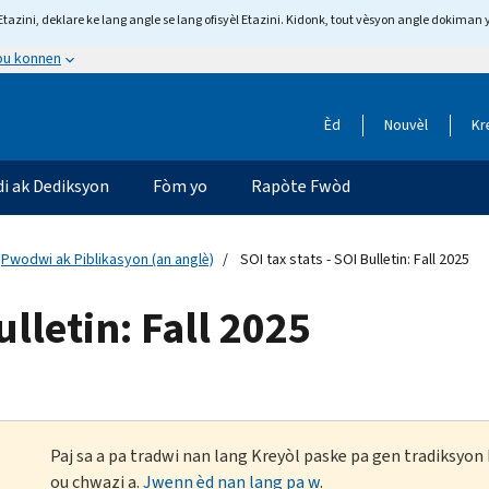
tazini, deklare ke lang angle se lang ofisyèl Etazini. Kidonk, tout vèsyon angle dokiman 
 ou konnen
Èd
Nouvèl
Kr
di ak Dediksyon
Fòm yo
Rapòte Fwòd
Pwodwi ak Piblikasyon (an anglè)
SOI tax stats - SOI Bulletin: Fall 2025
ulletin: Fall 2025
Paj sa a pa tradwi nan lang Kreyòl paske pa gen tradiksyo
ou chwazi a.
Jwenn èd nan lang pa w
.