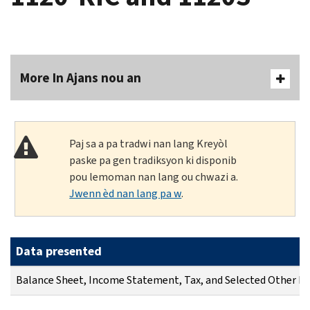
More In Ajans nou an
Paj sa a pa tradwi nan lang Kreyòl
paske pa gen tradiksyon ki disponib
pou lemoman nan lang ou chwazi a.
Jwenn èd nan lang pa w
.
Data presented
Balance Sheet, Income Statement, Tax, and Selected Other I