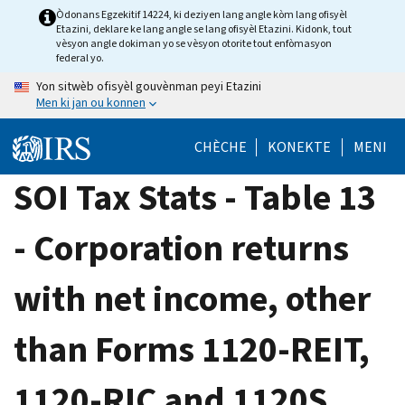
Skip
Òdonans Egzekitif 14224, ki deziyen lang angle kòm lang ofisyèl
Etazini, deklare ke lang angle se lang ofisyèl Etazini. Kidonk, tout
to
vèsyon angle dokiman yo se vèsyon otorite tout enfòmasyon
main
federal yo.
content
Yon sitwèb ofisyèl gouvènman peyi Etazini
Men ki jan ou konnen
CHÈCHE
KONEKTE
MENI
SOI Tax Stats - Table 13
- Corporation returns
with net income, other
than Forms 1120-REIT,
1120-RIC and 1120S