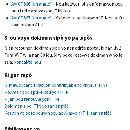
Avi
CP
566 (an anglè)
– Nou bezwen plis enfòmasyon pou
nou trete aplikasyon
ITIN
ou a.
Avi
CP
567 (an anglè)
– Yo te rejte aplikasyon
ITIN
ou a. Ou
dwe resoumèt li.
Si ou voye dokiman sipò yo pa lapòs
N ap retounen dokiman sipò yo nan adrès postal ki nan liy 2
Fòm
W
-7 w la nan 60 jou. Si w poko resevwa dokiman w yo lè
sa a,
kontakte nou
.
Ki gen rapò
Nimewo idantifikasyon kontribyab endividyèl (
ITIN
)
Kouman pou aplike pou yon
ITIN
Kijan pou renouvle yon
ITIN
Dokiman sipò
ITIN
yo (an anglè)
Kesyon yo poze souvan sou aplikasyon
ITIN
(an anglè)
Piblikasyon yo