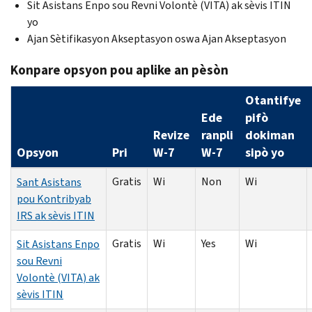
Sit Asistans Enpo sou Revni Volontè (
VITA
) ak sèvis
ITIN
yo
Ajan Sètifikasyon Akseptasyon oswa Ajan Akseptasyon
Konpare opsyon pou aplike an pèsòn
Otantifye
Ede
pifò
Revize
ranpli
dokiman
Opsyon
Pri
W
-7
W
-7
sipò yo
Gratis
Wi
Non
Wi
Sant Asistans
pou Kontribyab
IRS ak sèvis
ITIN
Gratis
Wi
Yes
Wi
Sit Asistans Enpo
sou Revni
Volontè (
VITA
) ak
sèvis
ITIN