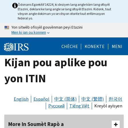
Skip
Òdonans Egzekitif 14224, ki deziyen lang angle kòm lang ofisyèl
Etazini, deklare ke lang angle se lang ofisyèl Etazini. Kidonk, tout
to
vèsyon angle dokiman yo se vèsyon otorite tout enfòmasyon
main
federal yo.
content
Yon sitwèb ofisyèl gouvènman peyi Etazini
Men ki jan ou konnen
CHÈCHE
KONEKTE
MENI
Kijan pou aplike pou
yon ITIN
English
Español
中文 (简体)
中文 (繁體)
한국어
Русский
Tiếng Việt
Kreyòl ayisyen
More In Soumèt Rapò a