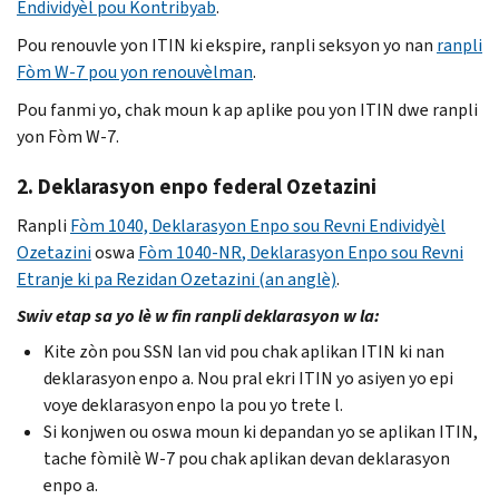
Endividyèl pou Kontribyab
.
Pou renouvle yon ITIN ki ekspire, ranpli seksyon yo nan
ranpli
Fòm W-7 pou yon renouvèlman
.
Pou fanmi yo, chak moun k ap aplike pou yon
ITIN
dwe ranpli
yon Fòm
W
-7.
2. Deklarasyon enpo federal Ozetazini
Ranpli
Fòm 1040, Deklarasyon Enpo sou Revni Endividyèl
Ozetazini
oswa
Fòm 1040-
NR
, Deklarasyon Enpo sou Revni
Etranje ki pa Rezidan Ozetazini (an anglè)
.
Swiv etap sa yo lè w fin ranpli deklarasyon w la:
Kite zòn pou
SSN
lan vid pou chak aplikan
ITIN
ki nan
deklarasyon enpo a. Nou pral ekri
ITIN
yo asiyen yo epi
voye deklarasyon enpo la pou yo trete l.
Si konjwen ou oswa moun ki depandan yo se aplikan
ITIN
,
tache fòmilè
W
-7 pou chak aplikan devan deklarasyon
enpo a.