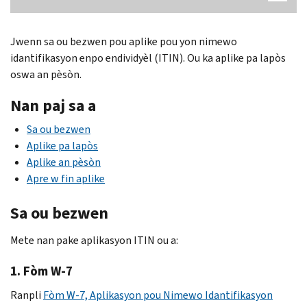
Jwenn sa ou bezwen pou aplike pou yon nimewo
idantifikasyon enpo endividyèl (
ITIN
). Ou ka aplike pa lapòs
oswa an pèsòn.
Nan paj sa a
Sa ou bezwen
Aplike pa lapòs
Aplike an pèsòn
Apre w fin aplike
Sa ou bezwen
Mete nan pake aplikasyon
ITIN
ou a:
1. Fòm
W
-7
Ranpli
Fòm
W
-7, Aplikasyon pou Nimewo Idantifikasyon