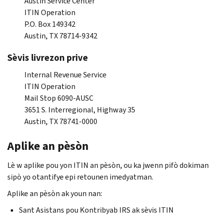
Austin Service Center
ITIN Operation
P.O. Box
149342
Austin, TX
78714-9342
Sèvis livrezon prive
Internal Revenue Service
ITIN Operation
Mail Stop
6090-
AUSC
3651
S. Interregional, Highway
35
Austin, TX
78741-0000
Aplike an pèsòn
Lè w aplike pou yon
ITIN
an pèsòn, ou ka jwenn pifò dokiman
sipò yo otantifye epi retounen imedyatman.
Aplike an pèsòn ak youn nan:
Sant Asistans pou Kontribyab IRS ak sèvis
ITIN