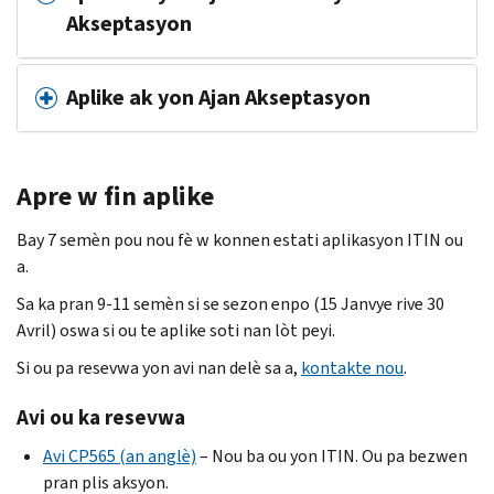
Akseptasyon
Aplike ak yon Ajan Akseptasyon
Apre w fin aplike
Bay 7 semèn pou nou fè w konnen estati aplikasyon
ITIN
ou
a.
Sa ka pran 9-11 semèn si se sezon enpo (15 Janvye rive 30
Avril) oswa si ou te aplike soti nan lòt peyi.
Si ou pa resevwa yon avi nan delè sa a,
kontakte nou
.
Avi ou ka resevwa
Avi
CP
565 (an anglè)
– Nou ba ou yon
ITIN
. Ou pa bezwen
pran plis aksyon.