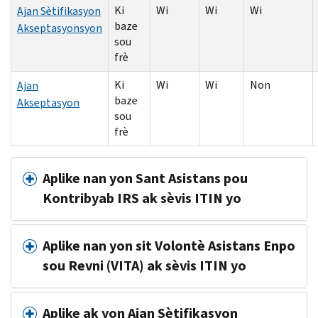
Ki
Wi
Wi
Wi
Ajan Sètifikasyon
baze
Akseptasyonsyon
sou
frè
Ki
Wi
Wi
Non
Ajan
baze
Akseptasyon
sou
frè
Aplike nan yon Sant Asistans pou
Kontribyab IRS ak sèvis ITIN yo
Aplike nan yon sit Volontè Asistans Enpo
sou Revni (VITA) ak sèvis ITIN yo
Aplike ak yon Ajan Sètifikasyon