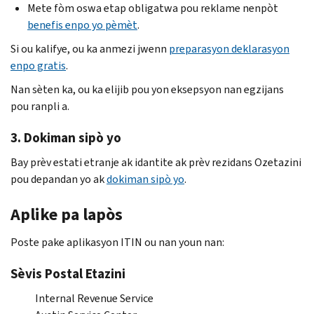
Mete fòm oswa etap obligatwa pou reklame nenpòt
benefis enpo yo pèmèt
.
Si ou kalifye, ou ka anmezi jwenn
preparasyon deklarasyon
enpo gratis
.
Nan sèten ka, ou ka elijib pou yon eksepsyon nan egzijans
pou ranpli a.
3. Dokiman sipò yo
Bay prèv estati etranje ak idantite ak prèv rezidans Ozetazini
pou depandan yo ak
dokiman sipò yo
.
Aplike pa lapòs
Poste pake aplikasyon
ITIN
ou nan youn nan:
Sèvis Postal Etazini
Internal Revenue Service