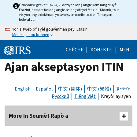
Skip
Òdonans Egzekitif 14224, ki deziyen lang angle kòm lang ofisyèl
Etazini, deklare ke lang angle se lang ofisyèl Etazini. Kidonk, tout
to
vèsyon angle dokiman yo se vèsyon otorite tout enfòmasyon
main
federal yo.
content
Yon sitwèb ofisyèl gouvènman peyi Etazini
Men ki jan ou konnen
CHÈCHE
KONEKTE
MENI
Ajan akseptasyon ITIN
English
Español
中文 (简体)
中文 (繁體)
한국어
Русский
Tiếng Việt
Kreyòl ayisyen
More In Soumèt Rapò a