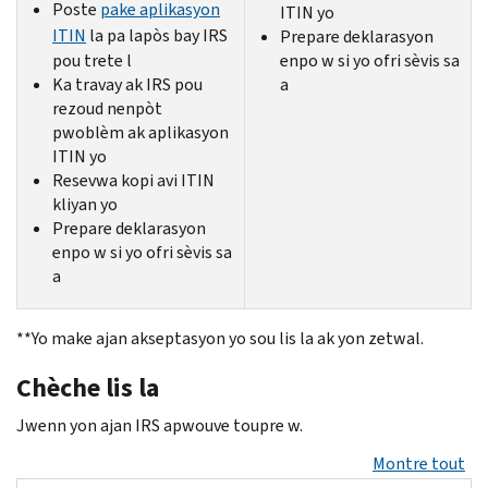
Poste
pake aplikasyon
ITIN yo
ITIN
la pa lapòs bay IRS
Prepare deklarasyon
pou trete l
enpo w si yo ofri sèvis sa
Ka travay ak IRS pou
a
rezoud nenpòt
pwoblèm ak aplikasyon
ITIN yo
Resevwa kopi avi ITIN
kliyan yo
Prepare deklarasyon
enpo w si yo ofri sèvis sa
a
**Yo make ajan akseptasyon yo sou lis la ak yon zetwal.
Chèche lis la
Jwenn yon ajan IRS apwouve toupre w.
Montre tout