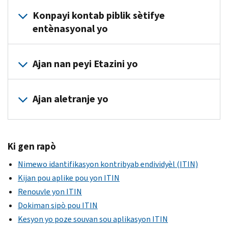
Konpayi kontab piblik sètifye
entènasyonal yo
Konpayi
Ajan nan peyi Etazini yo
sa
yo
Alabama
gen
Ajan aletranje yo
(an
ajan
anglè)
IRS
Argentina
Alaska
apwouve
(an
(an
nan
Ki gen rapò
anglè)
anglè)
peyi
Australia
Arizona
Nimewo idantifikasyon kontribyab endividyèl (ITIN)
Etazini
(an
(an
ak
Kijan pou aplike pou yon ITIN
anglè)
anglè)
aletranje:
Renouvle yon ITIN
Austria
Arkansas
Dokiman sipò pou ITIN
Deloitte
(an
(an
and
Kesyon yo poze souvan sou aplikasyon ITIN
anglè)
anglè)