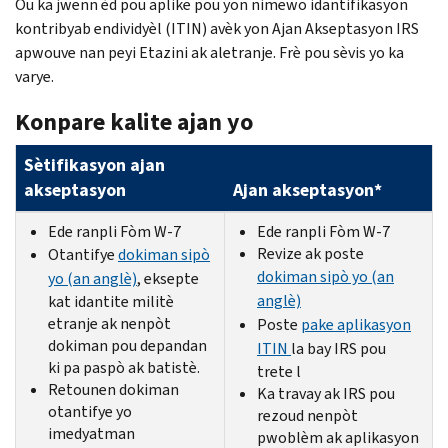
Ou ka jwenn èd pou aplike pou yon nimewo idantifikasyon
kontribyab endividyèl (ITIN) avèk yon Ajan Akseptasyon IRS
apwouve nan peyi Etazini ak aletranje. Frè pou sèvis yo ka
varye.
Konpare kalite ajan yo
Sètifikasyon ajan
akseptasyon
Ajan akseptasyon*
Ede ranpli Fòm W-7
Ede ranpli Fòm W-7
Revize ak poste
Otantifye
dokiman sipò
dokiman sipò yo (an
yo (an anglè)
, eksepte
anglè)
kat idantite militè
etranje ak nenpòt
Poste
pake aplikasyon
dokiman pou depandan
ITIN
la bay IRS pou
ki pa paspò ak batistè.
trete l
Retounen dokiman
Ka travay ak IRS pou
otantifye yo
rezoud nenpòt
imedyatman
pwoblèm ak aplikasyon